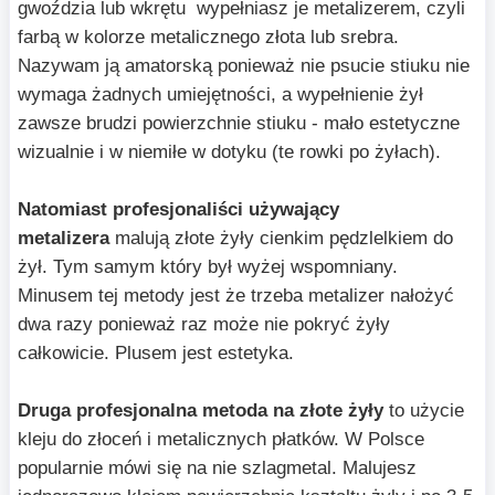
gwoździa lub wkrętu wypełniasz je metalizerem, czyli
farbą w kolorze metalicznego złota lub srebra.
Nazywam ją amatorską ponieważ nie psucie stiuku nie
wymaga żadnych umiejętności, a wypełnienie żył
zawsze brudzi powierzchnie stiuku - mało estetyczne
wizualnie i w niemiłe w dotyku (te rowki po żyłach).
Natomiast profesjonaliści używający
metalizera
malują złote żyły cienkim pędzlelkiem do
żył. Tym samym który był wyżej wspomniany.
Minusem tej metody jest że trzeba metalizer nałożyć
dwa razy ponieważ raz może nie pokryć żyły
całkowicie. Plusem jest estetyka.
Druga profesjonalna metoda na złote żyły
to użycie
kleju do złoceń i metalicznych płatków. W Polsce
popularnie mówi się na nie szlagmetal. Malujesz