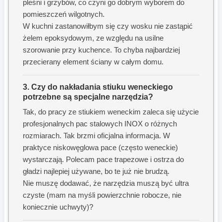
pleśni i grzybów, co czyni go dobrym wyborem do
pomieszczeń wilgotnych.
W kuchni zastanowiłbym się czy wosku nie zastąpić
żelem epoksydowym, ze względu na usilne
szorowanie przy kuchence. To chyba najbardziej
przecierany element ściany w całym domu.
3. Czy do nakładania stiuku weneckiego
potrzebne są specjalne narzędzia?
Tak, do pracy ze stiukiem weneckim zaleca się użycie
profesjonalnych pac stalowych INOX o różnych
rozmiarach. Tak brzmi oficjalna informacja. W
praktyce niskowęglowa pace (często weneckie)
wystarczają. Polecam pace trapezowe i ostrza do
gładzi najlepiej używane, bo te już nie brudzą.
Nie muszę dodawać, że narzędzia muszą być ultra
czyste (mam na myśli powierzchnie robocze, nie
koniecznie uchwyty)?