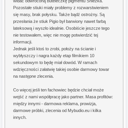
widać odwróconą buteleczkę pigmentu Śnieżka.
Pozostałe stiuki miały problemy z rozwarstwieniem
się masy, brak połysku. Także bądź ostrożny. Są
przesłania że stiuk Pigio był barwiony nawet farbą
lateksową i wyszło idealnie. Osobiście jeszcze tego
nie testowałem, więc nie mogę potwierdzić tej
informacji.
Jednak jeśli ktoś to zrobi, położy na ścianie i
wybłyszczy i nagra każdy etap filmikiem 10
sekundowym to będę miał dowód. W ramach
wdzięczności załatwię takiej osobie darmowy towar
na następne zlecenia.
Co więcej jeśli ten fachowiec będzie chciał może
wejść z nami współpracę jako partner. Masa profitów:
między innymi - darmowa reklama, prowizja,
darmowe próbki, zlecenia od Mybudio.eu i kilka
innych.