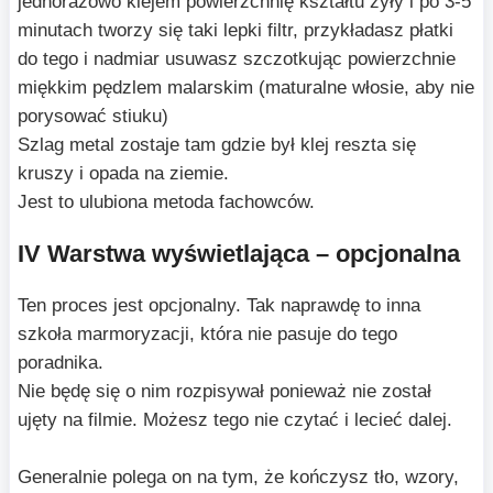
jednorazowo klejem powierzchnię kształtu żyły i po 3-5
minutach tworzy się taki lepki filtr, przykładasz płatki
do tego i nadmiar usuwasz szczotkując powierzchnie
miękkim pędzlem malarskim (maturalne włosie, aby nie
porysować stiuku)
Szlag metal zostaje tam gdzie był klej reszta się
kruszy i opada na ziemie.
Jest to ulubiona metoda fachowców.
IV Warstwa wyświetlająca – opcjonalna
Ten proces jest opcjonalny. Tak naprawdę to inna
szkoła marmoryzacji, która nie pasuje do tego
poradnika.
Nie będę się o nim rozpisywał ponieważ nie został
ujęty na filmie. Możesz tego nie czytać i lecieć dalej.
Generalnie polega on na tym, że kończysz tło, wzory,