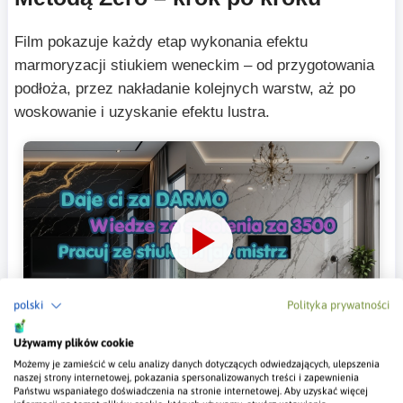
Film pokazuje każdy etap wykonania efektu
marmoryzacji stiukiem weneckim – od przygotowania
podłoża, przez nakładanie kolejnych warstw, aż po
woskowanie i uzyskanie efektu lustra.
polski
Polityka prywatności
Obejrzyj film instruktażowy (3:32 min)
Używamy plików cookie
Możemy je zamieścić w celu analizy danych dotyczących odwiedzających, ulepszenia
III Warstwa – tworzenie wzorów, żył,
naszej strony internetowej, pokazania spersonalizowanych treści i zapewnienia
Państwu wspaniałego doświadczenia na stronie internetowej. Aby uzyskać więcej