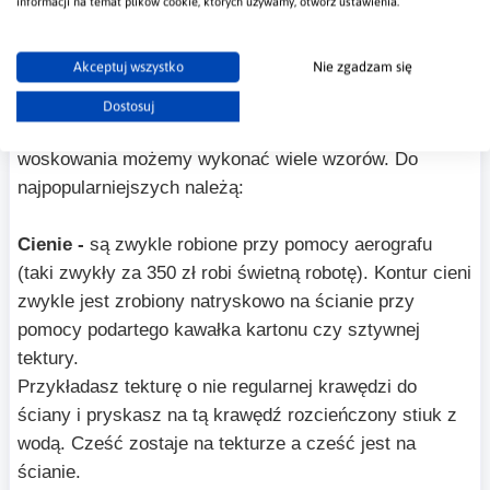
cieni
informacji na temat plików cookie, których używamy, otwórz ustawienia.
Jest to cześć artystyczna, gdzie nadajesz efekt
Akceptuj wszystko
Nie zgadzam się
marmoryzacji nabiera głębi.
Dostosuj
Na nabłyszczonym już stiuku, ale jeszcze bez
woskowania możemy wykonać wiele wzorów. Do
najpopularniejszych należą:
Cienie -
są zwykle robione przy pomocy aerografu
(taki zwykły za 350 zł robi świetną robotę). Kontur cieni
zwykle jest zrobiony natryskowo na ścianie przy
pomocy podartego kawałka kartonu czy sztywnej
tektury.
Przykładasz tekturę o nie regularnej krawędzi do
ściany i pryskasz na tą krawędź rozcieńczony stiuk z
wodą. Cześć zostaje na tekturze a cześć jest na
ścianie.