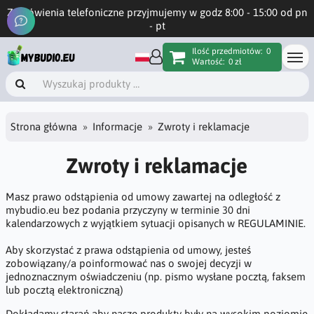
Zamówienia telefoniczne przyjmujemy w godz 8:00 - 15:00 od pn
- pt
Ilość przedmiotów:
0
Wartość:
0 zł
Strona główna
Informacje
Zwroty i reklamacje
Zwroty i reklamacje
Masz prawo odstąpienia od umowy zawartej na odległość z
mybudio.eu bez podania przyczyny w terminie 30 dni
kalendarzowych z wyjątkiem sytuacji opisanych w REGULAMINIE.
Aby skorzystać z prawa odstąpienia od umowy, jesteś
zobowiązany/a poinformować nas o swojej decyzji w
jednoznacznym oświadczeniu (np. pismo wysłane pocztą, faksem
lub pocztą elektroniczną)
Dokładamy starań aby nasze produkty były na wysokim poziomie