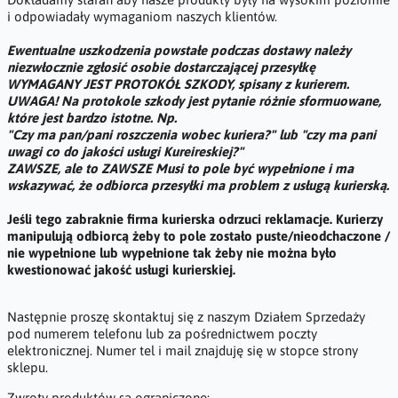
i odpowiadały wymaganiom naszych klientów.
Ewentualne uszkodzenia powstałe podczas dostawy należy
niezwłocznie zgłosić osobie dostarczającej przesyłkę
WYMAGANY JEST PROTOKÓŁ SZKODY, spisany z kurierem.
UWAGA! Na protokole szkody jest pytanie różnie sformuowane,
które jest bardzo istotne. Np.
"Czy ma pan/pani roszczenia wobec kuriera?" lub "czy ma pani
uwagi co do jakości usługi Kureireskiej?"
ZAWSZE, ale to ZAWSZE Musi to pole być wypełnione i ma
wskazywać, że odbiorca przesyłki ma problem z usługą kurierską.
Jeśli tego zabraknie firma kurierska odrzuci reklamacje. Kurierzy
manipulują odbiorcą żeby to pole zostało puste/nieodchaczone /
nie wypełnione lub wypełnione tak żeby nie można było
kwestionować jakość usługi kurierskiej.
Następnie proszę skontaktuj się z naszym Działem Sprzedaży
pod numerem telefonu lub za pośrednictwem poczty
elektronicznej. Numer tel i mail znajduję się w stopce strony
sklepu.
Zwroty produktów są ograniczone: