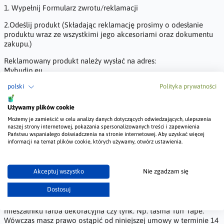
1. Wypełnij Formularz zwrotu/reklamacji
2.Odeślij produkt (Składając reklamację prosimy o odesłanie
produktu wraz ze wszystkimi jego akcesoriami oraz dokumentu
zakupu.)
Reklamowany produkt należy wysłać na adres:
Mybudio.eu
ul. Fabryczna 9B,
polski
Polityka prywatności
64-800 Chodzież
Polska
Do paczki z oświadczeniem i zwracanym produktem/produktami
Używamy plików cookie
dołącz także wszystkie otrzymane z nim/nimi akcesoria oraz
Możemy je zamieścić w celu analizy danych dotyczących odwiedzających, ulepszenia
paragon lub fakturę.
naszej strony internetowej, pokazania spersonalizowanych treści i zapewnienia
Państwu wspaniałego doświadczenia na stronie internetowej. Aby uzyskać więcej
informacji na temat plików cookie, których używamy, otwórz ustawienia.
--------------------
Notka nr 1 z REGULAMINU:
Informacje dotyczące korzystania z prawa do odstąpienia od
Akceptuj wszystko
Nie zgadzam się
umowy/Prawo odstąpienia od umowy.
Dostosuj
W przypadku zakupu produktu, który nie był modyfikowany pod
indywidualne preferencje zamawiającego jak np. barwiona w
mieszalniku farba dekoracyjna czy tynk. Np. taśma Tuff Tape.
Wówczas masz prawo ostąpić od niniejszej umowy w terminie 14