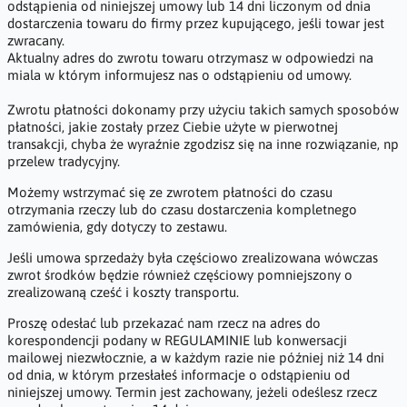
odstąpienia od niniejszej umowy lub 14 dni liczonym od dnia
dostarczenia towaru do firmy przez kupującego, jeśli towar jest
zwracany.
Aktualny adres do zwrotu towaru otrzymasz w odpowiedzi na
miala w którym informujesz nas o odstąpieniu od umowy.
Zwrotu płatności dokonamy przy użyciu takich samych sposobów
płatności, jakie zostały przez Ciebie użyte w pierwotnej
transakcji, chyba że wyraźnie zgodzisz się na inne rozwiązanie, np
przelew tradycyjny.
Możemy wstrzymać się ze zwrotem płatności do czasu
otrzymania rzeczy lub do czasu dostarczenia kompletnego
zamówienia, gdy dotyczy to zestawu.
Jeśli umowa sprzedaży była częściowo zrealizowana wówczas
zwrot środków będzie również częściowy pomniejszony o
zrealizowaną cześć i koszty transportu.
Proszę odesłać lub przekazać nam rzecz na adres do
korespondencji podany w REGULAMINIE lub konwersacji
mailowej niezwłocznie, a w każdym razie nie później niż 14 dni
od dnia, w którym przesłałeś informacje o odstąpieniu od
niniejszej umowy. Termin jest zachowany, jeżeli odeślesz rzecz