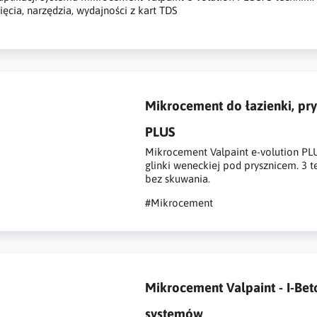
ięcia, narzędzia, wydajności z kart TDS
Mikrocement do łazienki, pry
PLUS
Mikrocement Valpaint e-volution PLUS
glinki weneckiej pod prysznicem. 3 t
bez skuwania.
#Mikrocement
Mikrocement Valpaint - I-Bet
systemów