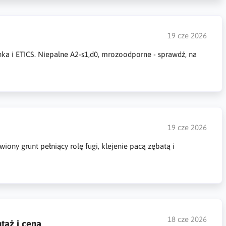
19 cze 2026
nka i ETICS. Niepalne A2-s1,d0, mrozoodporne - sprawdź, na
19 cze 2026
ny grunt pełniący rolę fugi, klejenie pacą zębatą i
18 cze 2026
taż i cena