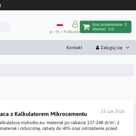
t
Ilość przedmiotów:
0
Wartość:
0 zł
pl / PL / PLN
Konto
Kontakt
Zaloguj się
23 cze 2026
Praca z Kalkulatorem Mikrocementu
lkulatora mybudio.eu: materiał po rabacie 137-248 zł/m², z
materiał i robociznę, rabaty do 40% oraz ostrzeżenie przed