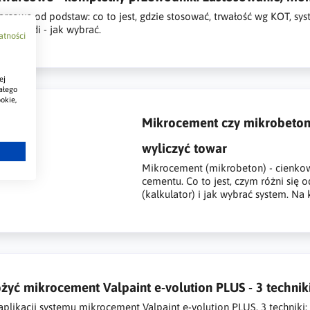
rcowe od podstaw: co to jest, gdzie stosować, trwałość wg KOT, sy
ra Guardi - jak wybrać.
atności
ej
ałego
okie,
Mikrocement czy mikrobeton -
wyliczyć towar
Mikrocement (mikrobeton) - cienko
cementu. Co to jest, czym różni się o
(kalkulator) i jak wybrać system. Na 
żyć mikrocement Valpaint e-volution PLUS - 3 technik
 aplikacji systemu mikrocement Valpaint e-volution PLUS. 3 techniki