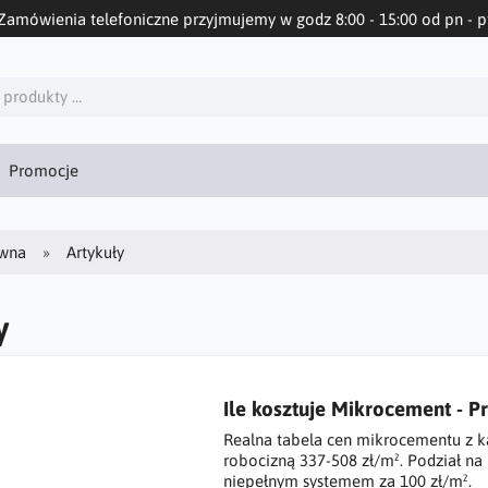
Zamówienia telefoniczne przyjmujemy w godz 8:00 - 15:00 od pn - p
Promocje
ówna
Artykuły
y
Ile kosztuje Mikrocement - 
Realna tabela cen mikrocementu z ka
robocizną 337-508 zł/m². Podział na 
niepełnym systemem za 100 zł/m².