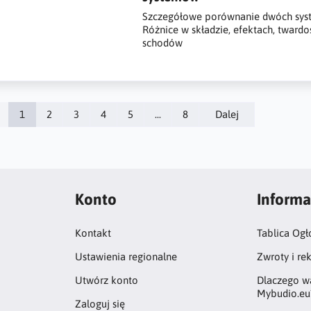
Szczegółowe porównanie dwóch syste
Różnice w składzie, efektach, twardoś
schodów
1
2
3
4
5
...
8
Dalej
Konto
Informa
Kontakt
Tablica Ogł
Ustawienia regionalne
Zwroty i re
Utwórz konto
Dlaczego w
Mybudio.eu
Zaloguj się