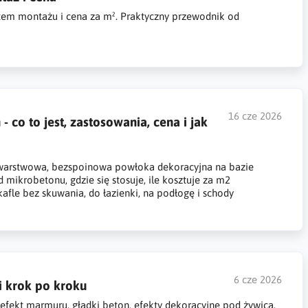
stem montażu i cena za m². Praktyczny przewodnik od
16 cze 2026
 co to jest, zastosowania, cena i jak
warstwowa, bezspoinowa powłoka dekoracyjna na bazie
d mikrobetonu, gdzie się stosuje, ile kosztuje za m2
kafle bez skuwania, do łazienki, na podłogę i schody
6 cze 2026
i krok po kroku
: efekt marmuru, gładki beton, efekty dekoracyjne pod żywicą.