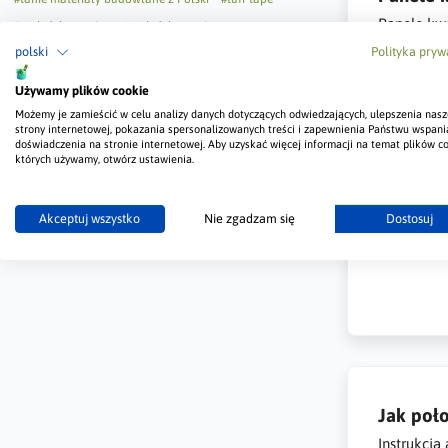
Panele kwa
#tynk dekoracyjny
#tynk dekoracyjny na zewnątrz
dystrybuto
polski
Polityka pryw
#tynk dekoracyjny wewnętrzny
#tynk kwarcowy
#tynk silikonowy
#valpaint
#valrenna
#valsetin
Używamy plików cookie
#wzornik paneli
#wzornik paneli kwarcowych
Możemy je zamieścić w celu analizy danych dotyczących odwiedzających, ulepszenia nasz
strony internetowej, pokazania spersonalizowanych treści i zapewnienia Państwu wspani
#wzornik tynku
#zielony butelkowy
#złoto
doświadczenia na stronie internetowej. Aby uzyskać więcej informacji na temat plików co
których używamy, otwórz ustawienia.
Akceptuj wszystko
Nie zgadzam się
Dostosuj
Jak poło
Instrukcja