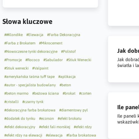
Słowa kluczowe
##Klondike
#Elewacja
#Farba Dekoracyjna
#Farba z Brokatem
#Mikrocement
Jak dob
#Nowoczesne tynki dekoracyjne
#Polistof
Jak dobrać
#Promocje
#Rococo
#Sabulador
#Stiuk Wenecki
światła i 
#Stiuk wenecki
#Valpaint
#amerykańska taśma tuff tape
#aplikacja
#autor - specjalista budowlany
#beton
#beton marmo
#beżowa ściana
#brokat
#corten
#cristalli
#czarny tynk
Ile pan
#dekoracyjna farba brokatowa
#diamentowy pył
Ile paneli
#dodatek do tynku
#ecorson
#efekt brokatu
wskazówki,
#efekt dekoracyjny
#efekt fali morskiej
#efekt rdzy
#efekt rdzy na elewacji
#elewacja
#farba brokatowa