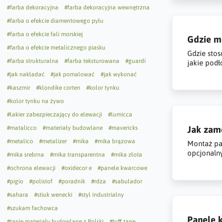
#farba dekoracyjna
#farba dekoracyjna wewnętrzna
#farba o efekcie diamentowego pyłu
#farba o efekcie fali morskiej
Gdzie m
#farba o efekcie metalicznego piasku
Gdzie stos
#farba strukturalna
#farba teksturowana
#guardi
jakie podło
#jak nakładać
#jak pomalować
#jak wykonać
#kaszmir
#klondike corten
#kolor tynku
#kolor tynku na żywo
#lakier zabezpieczający do elewacji
#lumicca
Jak zam
#matalicco
#materiały budowlane
#mavericks
#metalico
#metalizer
#mika
#mika brązowa
Montaż pan
opcjonalny
#mika srebrna
#mika transparentna
#mika złota
#ochrona elewacji
#oxidecor e
#panele kwarcowe
#pigio
#polistof
#poradnik
#rdza
#sabulador
#sahara
#stiuk wenecki
#styl industrialny
#szukam fachowca
Panele 
#tanie materiały budowlane z Polski
#tuff tape