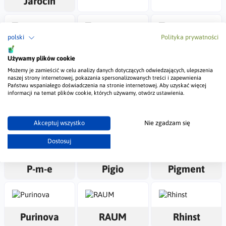
Jarocin
polski
Polityka prywatności
Lakma
Levvel
Luxmal
Używamy plików cookie
Możemy je zamieścić w celu analizy danych dotyczących odwiedzających, ulepszenia
naszej strony internetowej, pokazania spersonalizowanych treści i zapewnienia
Państwu wspaniałego doświadczenia na stronie internetowej. Aby uzyskać więcej
informacji na temat plików cookie, których używamy, otwórz ustawienia.
Mirka
Norgips
MMJ
Biopaliwa
Akceptuj wszystko
Nie zgadzam się
Dostosuj
P-m-e
Pigio
Pigment
Purinova
RAUM
Rhinst