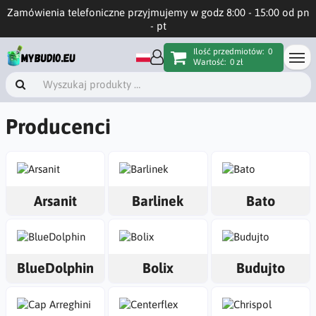
Zamówienia telefoniczne przyjmujemy w godz 8:00 - 15:00 od pn
- pt
Ilość przedmiotów:
0
Wartość:
0 zł
Producenci
Arsanit
Barlinek
Bato
BlueDolphin
Bolix
Budujto