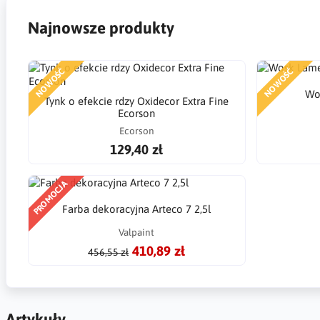
Najnowsze produkty
NOWOŚĆ
NOWOŚĆ
Wo
Tynk o efekcie rdzy Oxidecor Extra Fine
Ecorson
Ecorson
129,40 zł
PROMOCJA
Farba dekoracyjna Arteco 7 2,5l
Valpaint
410,89 zł
456,55 zł
Artykuły