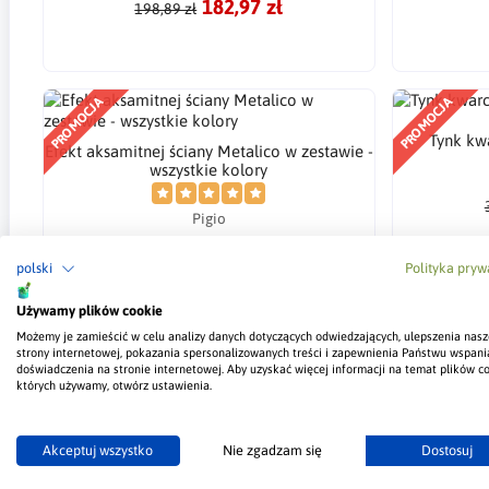
182,97 zł
198,89 zł
PROMOCJA
PROMOCJA
Tynk kw
Efekt aksamitnej ściany Metalico w zestawie -
wszystkie kolory
Pigio
226,32 zł
282,90 zł
polski
Polityka pryw
PROMOCJA
Używamy plików cookie
Amerykańska taśma zielona tuff tape 30m
Możemy je zamieścić w celu analizy danych dotyczących odwiedzających, ulepszenia nasz
strony internetowej, pokazania spersonalizowanych treści i zapewnienia Państwu wspani
doświadczenia na stronie internetowej. Aby uzyskać więcej informacji na temat plików co
Centerflex
których używamy, otwórz ustawienia.
147,81 zł
162,42 zł
Akceptuj wszystko
Nie zgadzam się
Dostosuj