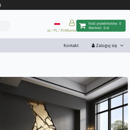
t
Ilość przedmiotów:
0
Wartość:
0 zł
pl / PL / PLN
Konto
Kontakt
Zaloguj się