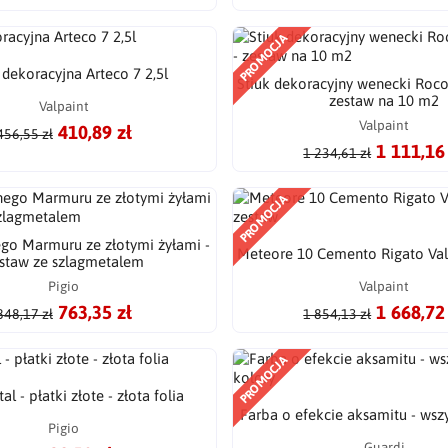
PROMOCJA
 dekoracyjna Arteco 7 2,5l
Stiuk dekoracyjny wenecki Roco
zestaw na 10 m2
Valpaint
Valpaint
410,89 zł
456,55 zł
1 111,16
1 234,61 zł
PROMOCJA
ego Marmuru ze złotymi żyłami -
Meteore 10 Cemento Rigato Val
staw ze szlagmetalem
Pigio
Valpaint
763,35 zł
1 668,72
848,17 zł
1 854,13 zł
PROMOCJA
l - płatki złote - złota folia
Farba o efekcie aksamitu - wszy
Pigio
Guardi