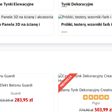
ne Tynki Elewacyjne
Tynki Dekoracyjne
 Panele 3D na ścianę i
Próbki, testery, wzorniki farb
PROMOCJA
Efekt Betonu Guardi
Czarny Tynk Dekoracyjny Creati
Guardi
283,95 zł
315,50 zł
Pigio
503,99 z
774,90 zł