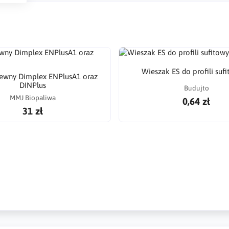
Wieszak ES do profili suf
zewny Dimplex ENPlusA1 oraz
DINPlus
Budujto
MMJ Biopaliwa
0,64 zł
31 zł