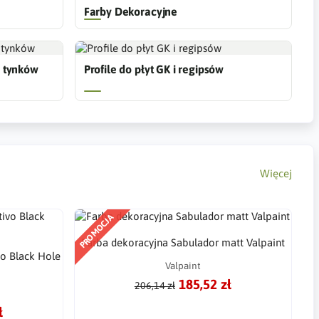
Farby Dekoracyjne
 i tynków
Profile do płyt GK i regipsów
Więcej
PROMOCJA
Farba dekoracyjna Sabulador matt Valpaint
vo Black Hole
Valpaint
185,52 zł
206,14 zł
ł