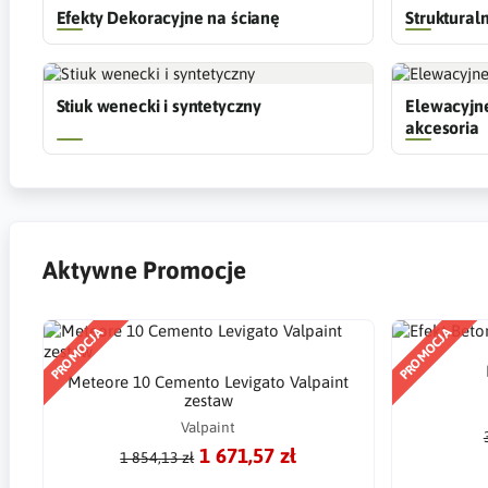
Efekty Dekoracyjne na ścianę
Struktural
Stiuk wenecki i syntetyczny
Elewacyjne
akcesoria
Aktywne Promocje
PROMOCJA
PROMOCJA
Meteore 10 Cemento Levigato Valpaint
zestaw
Valpaint
1 671,57 zł
1 854,13 zł