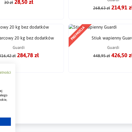
28,50 zł
30 zł
214,91 z
268,63 zł
PROMOCJA
arcowy 20 kg bez dodatków
Stiuk wapienny Guar
Guardi
Guardi
284,78 zł
426,50 z
316,42 zł
448,95 zł
atności
ej
ałego
okie,