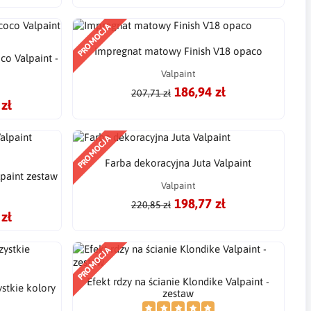
PROMOCJA
Impregnat matowy Finish V18 opaco
co Valpaint -
Valpaint
186,94 zł
207,71 zł
 zł
PROMOCJA
Farba dekoracyjna Juta Valpaint
paint zestaw
Valpaint
198,77 zł
220,85 zł
 zł
PROMOCJA
Efekt rdzy na ścianie Klondike Valpaint -
stkie kolory
zestaw