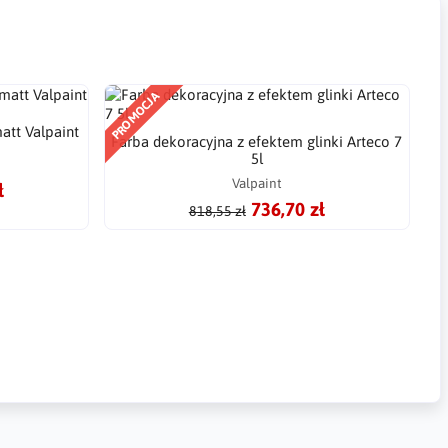
PROMOCJA
att Valpaint
Farba dekoracyjna z efektem glinki Arteco 7
5l
Valpaint
ł
736,70 zł
818,55 zł