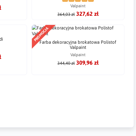
Valpaint
ł
327,62 zł
364,03 zł
PROMOCJA
di
Farba dekoracyjna brokatowa Polistof
Valpaint
Valpaint
ł
309,96 zł
344,40 zł