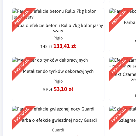
PROMOCJA
PROMOCJA
Farba
Farba o efekcie betonu Rullo 7kg kolor jasny
szary
Pigio
133,41 zł
145 zł
PROMOCJA
PROMOCJA
Metalizer do tynków dekoracyjnych
Efekt Czarn
ze
Pigio
53,10 zł
59 zł
PROMOCJA
PROMOCJA
Farba o efekcie gwiezdnej nocy Guardi
Szlagmeta
Guardi