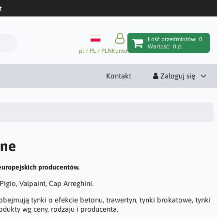
t
Ilość przedmiotów:
0
Wartość:
0 zł
pl / PL / PLN
Konto
Kontakt
Zaloguj się
jne
europejskich producentów.
igio, Valpaint, Cap Arreghini.
bejmują tynki o efekcie betonu, trawertyn, tynki brokatowe, tynki
dukty wg ceny, rodzaju i producenta.