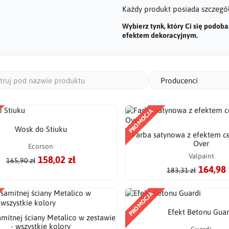
Każdy produkt posiada szczegół
Wybierz tynk, który Ci się podoba
efektem dekoracyjnym.
Producenci
PROMOCJA
Wosk do Stiuku
Farba satynowa z efektem 
Over
Ecorson
Valpaint
158,02 zł
165,90 zł
164,98 
183,31 zł
PROMOCJA
Efekt Betonu Guar
amitnej ściany Metalico w zestawie
- wszystkie kolory
Guardi