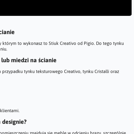
cianie
którym to wykonasz to Stiuk Creativo od Pigio. Do tego tynku
aniu.
 lub miedzi na ścianie
 przypadku tynku teksturowego Creativo, tynku Cristalli oraz
klientami.
 designie?
 pomieszczeniu znajdują się meble w odcieniu brązu, szczególnie