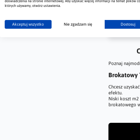
doświadczenia na stronie internetowej. Aby uzyskać więcej informacji na temat plików co
których używamy, otwórz ustawienia.
Poprze
Akceptuj wszystko
Nie zgadzam się
Dostosuj
C
Poznaj najmodni
Brokatowy T
Chcesz uzyskać
efektu.
Niski koszt m2 
brokatowego w