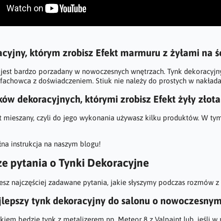
cyjny, którym zrobisz Efekt marmuru z żyłami na ś
jest bardzo porzadany w nowoczesnych wnętrzach. Tynk dekoracyjny 
fachowca z doświadczeniem. Stiuk nie należy do prostych w nakład
ów dekoracyjnych, którymi zrobisz Efekt żyły złota
kt mieszany, czyli do jego wykonania używasz kilku produktów. W tym
łna instrukcja na naszym blogu!
ze pytania o Tynki Dekoracyjne
iesz najczęściej zadawane pytania, jakie słyszymy podczas rozmów z 
ajlepszy tynk dekoracyjny do salonu o nowoczesnym
kiem będzie tynk z metalizerem np. Meteor 8 z Valpaint lub, jeśli w