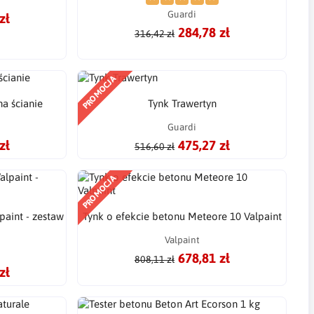
Guardi
zł
284,78 zł
316,42 zł
PROMOCJA
na ścianie
Tynk Trawertyn
Guardi
zł
475,27 zł
516,60 zł
PROMOCJA
paint - zestaw
Tynk o efekcie betonu Meteore 10 Valpaint
Valpaint
678,81 zł
808,11 zł
zł