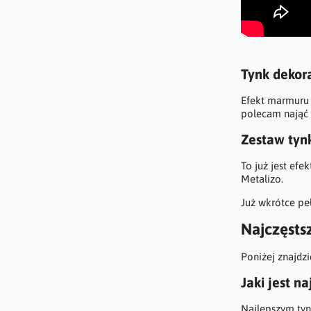
Tynk dekora
Efekt marmuru 
polecam nająć 
Zestaw tynk
To już jest efe
Metalizo.
Już wkrótce pe
Najczęsts
Poniżej znajdz
Jaki jest n
Najlepszym tyn