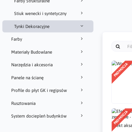
Farby Strukturalne
Stiuk wenecki i syntetyczny
Tynki Dekoracyjne
Farby
Materiały Budowlane
PROMOCJA
Narzędzia i akcesoria
Panele na ścianę
Profile do płyt GK i regipsów
Rusztowania
PROMOCJA
System dociepleń budynków
Efekt aks