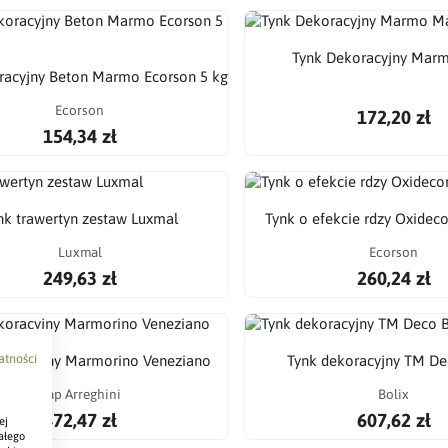
Tynk Dekoracyjny Mar
racyjny Beton Marmo Ecorson 5 kg
Ecorson
172,20 zł
154,34 zł
nk trawertyn zestaw Luxmal
Tynk o efekcie rdzy Oxideco
Luxmal
Ecorson
249,63 zł
260,24 zł
atności
koracyjny Marmorino Veneziano
Tynk dekoracyjny TM De
Cap Arreghini
Bolix
472,47 zł
607,62 zł
ej
ałego