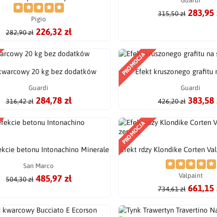
283,95 
315,50 zł
Pigio
226,32 zł
282,90 zł
PROMOCJA
kwarcowy 20 kg bez dodatków
Efekt kruszonego grafitu 
Guardi
Guardi
284,78 zł
383,58 
316,42 zł
426,20 zł
PROMOCJA
ekcie betonu Intonachino Minerale
Efekt rdzy Klondike Corten Val
San Marco
Valpaint
485,97 zł
504,30 zł
661,15 
734,61 zł