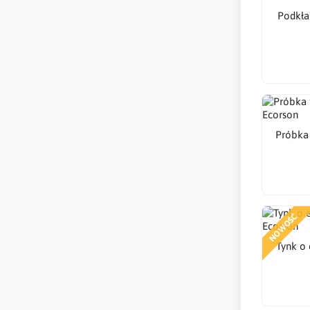
Podkła
Próbka 
NOWOŚĆ
Tynk o 