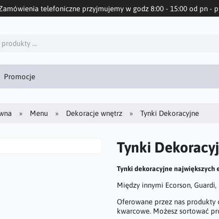
Zamówienia telefoniczne przyjmujemy w godz 8:00 - 15:00 od pn - p
Promocje
ówna
Menu
Dekoracje wnętrz
Tynki Dekoracyjne
Tynki Dekoracy
Tynki dekoracyjne
największych 
Między innymi Ecorson, Guardi, P
Oferowane przez nas produkty o
kwarcowe. Możesz sortować pro