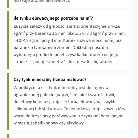
maskuje drobne nierówności.
Ile tynku elewacyjnego potrzeba na m²?
Zużycie zależy od grubości ziarna: orientacyjnie 2,4–2,6
kg/m² przy baranku 1,5 mm, około 3,0–3,3 kg/m² przy 2 mm
i 4,0–4,5 kg/m² przy 3 mm. Kornik zużywa nieco mniej niż
baranek o tym samym ziarnie. Dokładną ilość dla
wybranego produktu przeliczysz kalkulatorem na jego
stronie — podajesz metraż, dostajesz liczbę wiader.
Czy tynk mineralny trzeba malować?
W praktyce tak — tynk mineralny jest dostępny w
ograniczonej palecie (najczęściej biel i szarości), więc
docelowy kolor uzyskuje się farbą elewacyjną, zwykle
silikonową lub silikatową. To dodatkowy etap i koszt, który
warto doliczyć przy porównywaniu z tynkami barwionymi
w masie, jak silikonowy czy akrylowy.