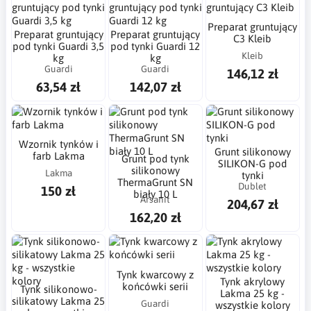
Preparat gruntujący
Preparat gruntujący
Preparat gruntujący
C3 Kleib
pod tynki Guardi 3,5
pod tynki Guardi 12
Kleib
kg
kg
Guardi
Guardi
146,12 zł
63,54 zł
142,07 zł
Wzornik tynków i
Grunt silikonowy
farb Lakma
Grunt pod tynk
SILIKON-G pod
silikonowy
Lakma
tynki
ThermaGrunt SN
Dublet
150 zł
biały 10 L
Arsanit
204,67 zł
162,20 zł
Tynk kwarcowy z
Tynk akrylowy
końcówki serii
Tynk silikonowo-
Lakma 25 kg -
silikatowy Lakma 25
Guardi
wszystkie kolory