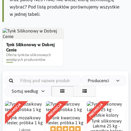
wybrać? Pod listą produktów porównujemy wszystkie
w jednej tabeli.
Tynk Silikonowy w Dobrej
Cenie
Oferta tynków silikonowych
wiodących producentów
Producenci
Sortuj według
PROMOCJA
PROMOCJA
PROMOCJA
Tynk mozaikowy
Tynk kwarcowy
Tynk silikonowy
tester, próbka 1 kg
tester, próbka 1 kg
Lakma 25 kg -
Lakma
wszystkie kolory