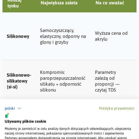
Największa zaleta
Na co uważać
tynku
Samoczyszczący,
Wyższa cena od
Silikonowy
elastyczny, odporny na
akrylu
glony i grzyby
Kompromis:
Parametry
Silikonowo-
paroprzepuszczalność
zależą od
silikatowy
silikatu + odporność
proporcji —
(si-si)
silikonu
czytaj TDS
Wymaga
polski
Polityka prywatności
Najwyższa
wprawy przy
paroprzepuszczalność,
Silikatowy
aplikacji,
Używamy plików cookie
naturalnie zasadowy
ograniczona
— nie łapie glonów
Możemy je zamieścić w celu analizy danych dotyczących odwiedzających, ulepszenia
paleta kolorów
naszej strony internetowej, pokazania spersonalizowanych treści i zapewnienia
Państwu wspaniałego doświadczenia na stronie internetowej. Aby uzyskać więcej