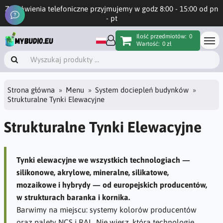
Zamówienia telefoniczne przyjmujemy w godz 8:00 - 15:00 od pn
- pt
Ilość przedmiotów:
0
Wartość:
0 zł
Strona główna
Menu
System dociepleń budynków
Strukturalne Tynki Elewacyjne
Strukturalne Tynki Elewacyjne
Tynki elewacyjne we wszystkich technologiach —
silikonowe, akrylowe, mineralne, silikatowe,
mozaikowe i hybrydy — od europejskich producentów,
w strukturach baranka i kornika.
Barwimy na miejscu: systemy kolorów producentów
oraz palety NCS i RAL. Nie wiesz, którą technologię