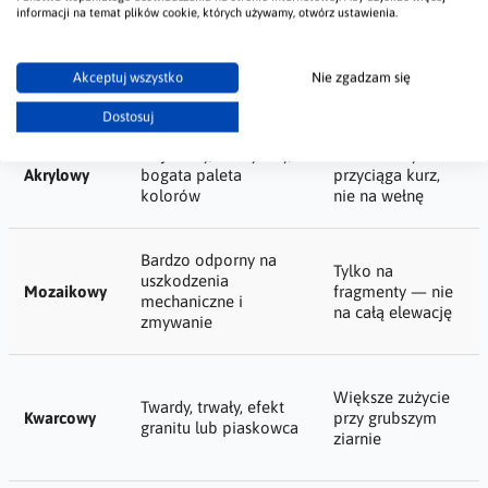
informacji na temat plików cookie, których używamy, otwórz ustawienia.
Zwykle wymaga
Paroprzepuszczalny,
malowania farbą
Mineralny
niepalny, najtańszy w
elewacyjną po
Akceptuj wszystko
Nie zgadzam się
grupie dyfuzyjnej
nałożeniu
Dostosuj
Najtańszy, elastyczny,
Elektrostatycznie
Akrylowy
bogata paleta
przyciąga kurz,
kolorów
nie na wełnę
Bardzo odporny na
Tylko na
uszkodzenia
Mozaikowy
fragmenty — nie
mechaniczne i
na całą elewację
zmywanie
Większe zużycie
Twardy, trwały, efekt
Kwarcowy
przy grubszym
granitu lub piaskowca
ziarnie