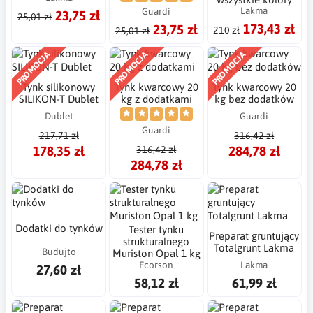
Lakma
Guardi
23,75 zł
25,01 zł
173,43 zł
23,75 zł
210 zł
25,01 zł
PROMOCJA
PROMOCJA
PROMOCJA
Tynk silikonowy
Tynk kwarcowy 20
Tynk kwarcowy 20
SILIKON-T Dublet
kg z dodatkami
kg bez dodatków
Dublet
Guardi
Guardi
217,71 zł
316,42 zł
178,35 zł
284,78 zł
316,42 zł
284,78 zł
Dodatki do tynków
Tester tynku
Preparat gruntujący
strukturalnego
Totalgrunt Lakma
Budujto
Muriston Opal 1 kg
Ecorson
Lakma
27,60 zł
58,12 zł
61,99 zł