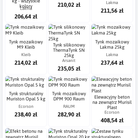
kg - wszystkie
Lakma
210,02 zł
kolory
Lakma
211,56 zł
206,64 zł
Tynk mozaikowy
Tynk mozaikowy
Tynk silikonowy
M9 Kleib
Lakma 25kg
ThermaTynk SN
Kleib
Lakma
25kg
Arsanit
214,02 zł
237,64 zł
235,05 zł
Tynk strukturalny
Tynk mozaikowy
Elewacyjny beton
Muriston Opal 5 kg
DPM 900 Raum
na zewnątrz Murisil
Ecorson
RAUM
Plast
Ecorson
238,40 zł
282,90 zł
408,54 zł