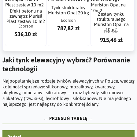
Tynk strukturalny
Efekt betonu na
Muriston Opal 20 kg
Zestaw tynku
zewnątrz Murisil
strukturalnego
Ecorson
Plast zestaw 10 m2
Muriston Opal na
Ecorson
787,82 zł
10m2
Ecorson
536,10 zł
915,46 zł
Jaki tynk elewacyjny wybrać? Porównanie
technologii
Najpopularniejsze rodzaje tynków elewacyjnych w Polsce, według
kolejności sprzedaży: silikonowy, mozaikowy, kwarcowy,
akrylowy, mineralny i silikatowy — oraz hybrydy: silikonowo-
silikatowy (tzw. si-si), hydrofilowy i siloksanowy. Nie ma jednego
najlepszego; jest najlepszy do konkretnej ściany:
← PRZESUŃ TABELĘ →
Rodzaj