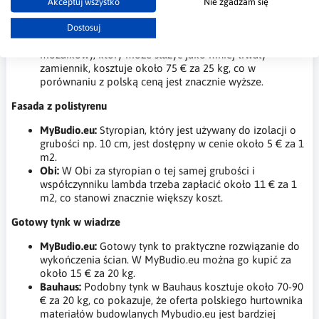
Doskonale imituje kamienie naturalne, takie jak granit,
Akceptuj wszystko
Nie zgadzam się
piaskowiec czy marmur, i jest bardzo trwały. Na
MyBudio.eu kosztuje około 62 € za 20 kg.
Dostosuj
Bauhaus:
W Bauhaus nie ma odpowiednika, ale tynk
mozaikowy, który może służyć jako mniej trwały
zamiennik, kosztuje około 75 € za 25 kg, co w
porównaniu z polską ceną jest znacznie wyższe.
Fasada z polistyrenu
MyBudio.eu:
Styropian, który jest używany do izolacji o
grubości np. 10 cm, jest dostępny w cenie około 5 € za 1
m2.
Obi:
W Obi za styropian o tej samej grubości i
współczynniku lambda trzeba zapłacić około 11 € za 1
m2, co stanowi znacznie większy koszt.
Gotowy tynk w wiadrze
MyBudio.eu:
Gotowy tynk to praktyczne rozwiązanie do
wykończenia ścian. W MyBudio.eu można go kupić za
około 15 € za 20 kg.
Bauhaus:
Podobny tynk w Bauhaus kosztuje około 70-90
€ za 20 kg, co pokazuje, że oferta polskiego hurtownika
materiałów budowlanych Mybudio.eu jest bardziej