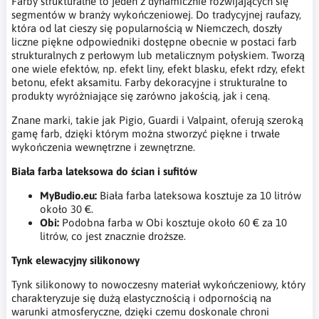
Farby strukturalne to jeden z dynamicznie rozwijających się
segmentów w branży wykończeniowej. Do tradycyjnej raufazy,
która od lat cieszy się popularnością w Niemczech, doszły
liczne piękne odpowiedniki dostępne obecnie w postaci farb
strukturalnych z perłowym lub metalicznym połyskiem. Tworzą
one wiele efektów, np. efekt liny, efekt blasku, efekt rdzy, efekt
betonu, efekt aksamitu. Farby dekoracyjne i strukturalne to
produkty wyróżniające się zarówno jakością, jak i ceną.
Znane marki, takie jak Pigio, Guardi i Valpaint, oferują szeroką
gamę farb, dzięki którym można stworzyć piękne i trwałe
wykończenia wewnętrzne i zewnętrzne.
Biała farba lateksowa do ścian i sufitów
MyBudio.eu:
Biała farba lateksowa kosztuje za 10 litrów
około 30 €.
Obi:
Podobna farba w Obi kosztuje około 60 € za 10
litrów, co jest znacznie droższe.
Tynk elewacyjny silikonowy
Tynk silikonowy to nowoczesny materiał wykończeniowy, który
charakteryzuje się dużą elastycznością i odpornością na
warunki atmosferyczne, dzięki czemu doskonale chroni