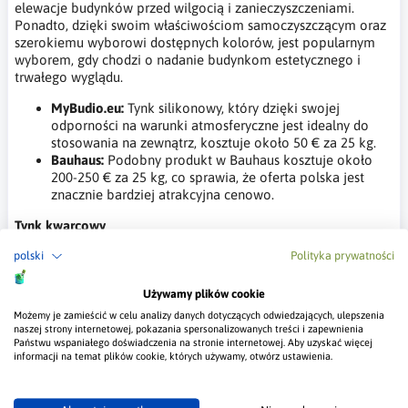
elewacje budynków przed wilgocią i zanieczyszczeniami.
Ponadto, dzięki swoim właściwościom samoczyszczącym oraz
szerokiemu wyborowi dostępnych kolorów, jest popularnym
wyborem, gdy chodzi o nadanie budynkom estetycznego i
trwałego wyglądu.
MyBudio.eu:
Tynk silikonowy, który dzięki swojej
odporności na warunki atmosferyczne jest idealny do
stosowania na zewnątrz, kosztuje około 50 € za 25 kg.
Bauhaus:
Podobny produkt w Bauhaus kosztuje około
200-250 € za 25 kg, co sprawia, że oferta polska jest
znacznie bardziej atrakcyjna cenowo.
Tynk kwarcowy
Tynk kwarcowy to materiał o wysokiej odporności na warunki
polski
Polityka prywatności
atmosferyczne i łatwej aplikacji, co czyni go idealnym
wyborem do powierzchni zewnętrznych i wewnętrznych. Tynki
Używamy plików cookie
mozaikowe natomiast oferują unikalne, estetyczne
Możemy je zamieścić w celu analizy danych dotyczących odwiedzających, ulepszenia
wykończenie, nadając ścianom elegancki wygląd. W Polsce są
naszej strony internetowej, pokazania spersonalizowanych treści i zapewnienia
dostępne w znacznie bardziej atrakcyjnych cenach.
Państwu wspaniałego doświadczenia na stronie internetowej. Aby uzyskać więcej
informacji na temat plików cookie, których używamy, otwórz ustawienia.
MyBudio.eu:
Dekoracyjny tynk kwarcowy, popularny
materiał wykończeniowy do elewacji budynków.