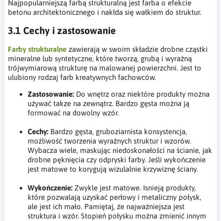
Najpopularniejszą farbą strukturalną jest farba o efekcie
betonu architektonicznego i nakłda się wałkiem do struktur.
3.1 Cechy i zastosowanie
Farby strukturalne
zawierają w swoim składzie drobne cząstki
mineralne lub syntetyczne, które tworzą, grubą i wyraźną
trójwymiarową strukturę na malowanej powierzchni. Jest to
ulubiony rodzaj farb kreatywnych fachowców.
Zastosowanie:
Do wnętrz oraz niektóre produkty można
używać takze na zewnątrz. Bardzo gęsta można ją
formować na dowolny wzór.
Cechy:
Bardzo gęsta, gruboziarnista konsystencja,
możliwość tworzenia wyraźnych struktur i wzorów.
Wybacza wiele, maskując niedoskonałości na ścianie, jak
drobne pęknięcia czy odpryski farby. Jeśli wykończenie
jest matowe to korygują wizulalnie krzywiznę ściany.
Wykończenie:
Zwykle jest matowe. Isnieją produkty,
które pozwalają uzyskać perłowy i metaliczny połysk,
ale jest ich mało. Pamiętaj, że najważniejsza jest
struktura i wzór. Stopień połysku można zmienić innym