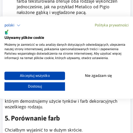
farba teksturowana oferuje oba rodzaje wykończeń
jednocześnie, jak na przykład Metalico od Pigio
nałożone gąbką i wygładzone pacą.
4.2 Techniki aplikacji
polski
Polityka prywatności
Aplikacja farb teksturowanych jest zazwyczaj jest tak samo
Używamy plików cookie
prosta jak w przypadku farb prostych farb dekoracyjnych i
Możemy je zamieścić w celu analizy danych dotyczących odwiedzających, ulepszenia
większość efektów zrobisz samodzielnie bez pomocy
naszej strony internetowej, pokazania spersonalizowanych treści i zapewnienia
fachowca. Wykonasz je pędzlem do dekoracji.
Państwu wspaniałego doświadczenia na stronie internetowej. Aby uzyskać więcej
informacji na temat plików cookie, których używamy, otwórz ustawienia.
Natomiast zaawansowane techniki, które polegaja na
nakłdaniu i formowaniu wzoru pędzlem do dekoracji, po czym
wygładza się wzór pacą wenecką wymagają małego treningu i
Akceptuj wszystko
Nie zgadzam się
odrobiny wiedzy.
Dostosuj
W tym momencie zachęcę cię do odwiedzenia naszego
profilu
na Instagramie - Mybudio
. Wrzucamy tam krótkie film na
którym demostrujemy użycie tynków i farb dekoracyjnych
wszelkiego rodzaju.
5. Porównanie farb
Chciałbym wyjaśnić to w dużym skrócie.