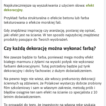
Najskuteczniejsze są wyszukiwania z użyciem słowa:
efekt
dekoracyjny
.
Przykład: farba strukturalna o efekcie betonu lub farba
teksturowana o efekcie morskiej fali.
Gdy znajdziesz inspirację czy aranżację, postaraj się opisać,
jaki efekt jest na ścianie. W ten sposób najszybciej znajdziesz
produkty pasujące do Twoich wyobrażeń.
Czy każdą dekorację można wykonać farbą?
Nie zawsze będzie to farba, ponieważ mega modny efekt
białego marmuru z żyłami na wysoki połysk nie wykonasz
farbami dekoracyjnymi. Tutaj potrzebny będzie już tynk
dekoracyjny i dobry fachowiec z dużym doświadczeniem.
Na pewno tego nie wiesz, ale włoscy prekursorzy dekoracji
ściennych są zdziwieni, że Polakowi wystarczy dobrze zrobiony
film szkoleniowy i sam w własnym zakresie, metodą prób i
błędów osiągnie ten sam efekt na ścianie co specjalista z 10
letnim doświadczeniem.
To prowadzi do tego, że inwestorzy na własną rękę szukają