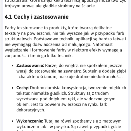
strukturalna, która dzięki kilku techniką aplikacji może tworzyć
trójwymiarowe, ale gładkie struktury na ścianie.
4.1 Cechy i zastosowanie
Farby teksturowane to produkty, które tworzą delikatne
tekstury na powierzchni, nie tak wyraźne jak w przypadku farb
strukturalnych. Podstawowe techniki aplikacji są bardzo łatwe i
nie wymagają doświadczenia od malującego. Natomiast
wygładzanie i formowanie farby w niektóre efekty wymagają
zanjomości i treningu kilku technik.
Zastosowanie:
Raczej do wnętrz, nie spotkałem jeszcze
wersji do stosowania na zewnątrz. Subtelnie dodaje głębi
i charakteru ścianom, maskuje drobne niedoskonałości.
Cechy:
Drobnoziarnista konsystencja, tworzenie miękkich
tekstur, niemalże gładkich. Struktury są z trudem
wyczówana pod dotykiem ręki, ale widoczne gołym
okiem. Jest to powiem świerzości na rynku farb
dekoracyjnych.
Wykończenie:
Tutaj na równi spotkamy się z matowym
wykończem jak i w połysku. Są nawet przypadki, gdzie