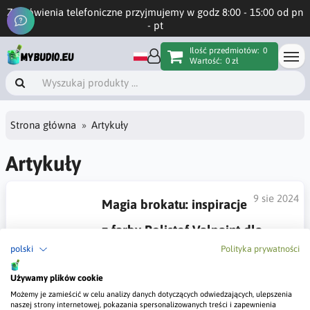
Zamówienia telefoniczne przyjmujemy w godz 8:00 - 15:00 od pn
- pt
Ilość przedmiotów:
0
Wartość:
0 zł
Strona główna
Artykuły
Artykuły
9 sie 2024
Magia brokatu: inspiracje
z farby Polistof Valpaint dla
polski
Polityka prywatności
wyjątkowych wnętrz
Chcesz wiedzieć jak wykorzystać farbę o efekcie brokatu
Używamy plików cookie
Polistof w swoim wnętrzu? Zachęcam do przeczytania
Możemy je zamieścić w celu analizy danych dotyczących odwiedzających, ulepszenia
poniższego artykuł.
naszej strony internetowej, pokazania spersonalizowanych treści i zapewnienia