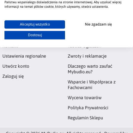
Państwu wspaniałego doświadczenia na stronie internetowej. Aby uzyskać więcej
#brokat
#Polistof
#Valpaint
informacji na temat plików cookie, których używamy, otwórz ustawienia.
Akceptuj wszystko
Nie zgadzam się
Konto
Informacje
Dostosuj
Kontakt
Tablica Ogłoszeń
Ustawienia regionalne
Zwroty i reklamacje
Utwórz konto
Dlaczego warto zaufać
Mybudio.eu?
Zaloguj się
Wsparcie i Współpraca z
Fachowcami
Wycena towarów
Polityka Prywatności
Regulamin Sklepu