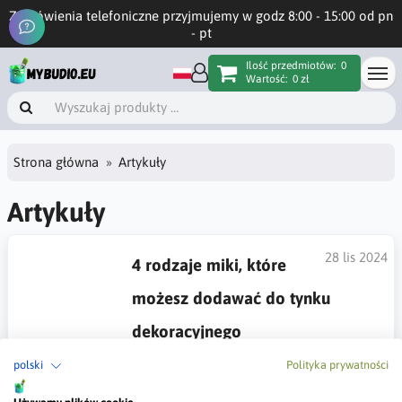
Zamówienia telefoniczne przyjmujemy w godz 8:00 - 15:00 od pn
- pt
Ilość przedmiotów:
0
Wartość:
0 zł
Strona główna
Artykuły
Artykuły
28 lis 2024
4 rodzaje miki, które
możesz dodawać do tynku
dekoracyjnego
Opisane zostały cztery rodzaje miki, które można dodawać do
polski
Polityka prywatności
tynków dekoracyjnych, aby uzyskać różnorodne efekty
wizualne, takie jak subtelny błysk i refleksy światła. Opisuje,