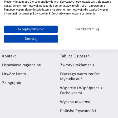
wnętrza oraz jak prawidłowo go aplikować. Idealna inspiracja
Możemy je zamieścić w celu analizy danych dotyczących odwiedzających, ulepszenia
naszej strony internetowej, pokazania spersonalizowanych treści i zapewnienia
dla osób planujących elegancką, błyszczącą metamorfozę
Państwu wspaniałego doświadczenia na stronie internetowej. Aby uzyskać więcej
przestrzeni.
informacji na temat plików cookie, których używamy, otwórz ustawienia.
#efekt brokatu
#cristalli
#diamentowy pył
#polistof
#lumicca
Akceptuj wszystko
Nie zgadzam się
Dostosuj
Konto
Informacje
Kontakt
Tablica Ogłoszeń
Ustawienia regionalne
Zwroty i reklamacje
Utwórz konto
Dlaczego warto zaufać
Mybudio.eu?
Zaloguj się
Wsparcie i Współpraca z
Fachowcami
Wycena towarów
Polityka Prywatności