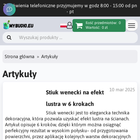
Zamówienia telefoniczne przyjmujemy w godz 8:00 - 15:00 od pn
- pt
Ilość przedmiotów:
0
Wartość:
0 zł
Strona główna
Artykuły
Artykuły
10 mar 2025
Stiuk wenecki na efekt
lustra w 6 krokach
Stiuk wenecki jest to elegancka technika
dekoracyjna, która pozwala uzyskać efekt lustra na ścianach.
Artykuł opisuje 6 kroków, dzięki którym można osiągnąć
perfekcyjny rezultat w wysokim połysku– od przygotowania
powierzchni, przez aplikację kolejnych warstw dekoracyjnych