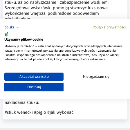
stiuku, aż po nabłyszczanie i zabezpieczenie woskiem.
Szczegółowe wskazówki pomogą stworzyć luksusowe
wykończenie wnętrza, podkreślone odpowiednim
oświetleniem.
polski
Polityka prywatności
#stiuk wenecki
#pigio
#jak wykonać
Używamy plików cookie
Możemy je zamieścić w celu analizy danych dotyczących odwiedzających, ulepszenia
28 sty 2025
Jak nakładać stiuk
naszej strony internetowej, pokazania spersonalizowanych treści i zapewnienia
Państwu wspaniałego doświadczenia na stronie internetowej. Aby uzyskać więcej
wenecki?
informacji na temat plików cookie, których używamy, otwórz ustawienia.
Nakładanie stiuku weneckiego jest to
proces wymagający precyzji i cierpliwości, ale efekty są tego
Akceptuj wszystko
Nie zgadzam się
warte. Ściany wykończone stiukiem stają się eleganckim
elementem dekoracyjnym, który podkreśla piękno naturalnych
Dostosuj
materiałów i wprowadza unikalny klimat do wnętrz.
Przedstawiam przewodnik, który krok po kroku opisuje etapy
nakładania stiuku.
#stiuk wenecki
#pigio
#jak wykonać