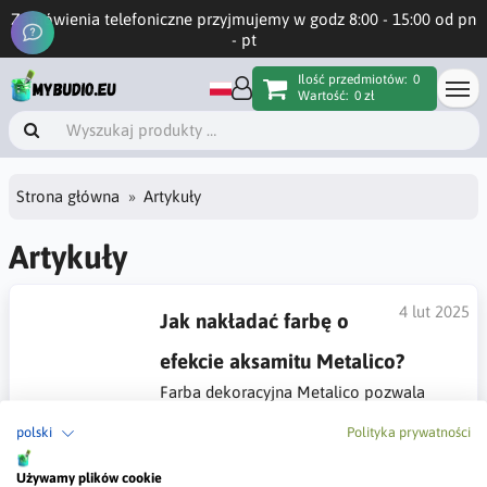
Zamówienia telefoniczne przyjmujemy w godz 8:00 - 15:00 od pn
- pt
Ilość przedmiotów:
0
Wartość:
0 zł
Strona główna
Artykuły
Artykuły
4 lut 2025
Jak nakładać farbę o
efekcie aksamitu Metalico?
Farba dekoracyjna Metalico pozwala
uzyskać efekt aksamitnej, metalicznej powierzchni, nadając
wnętrzom elegancki i luksusowy wygląd. Proces aplikacji
polski
Polityka prywatności
wymaga odpowiedniego przygotowania ściany, nałożenia
podkładu oraz precyzyjnej techniki nakładania farby przy
Używamy plików cookie