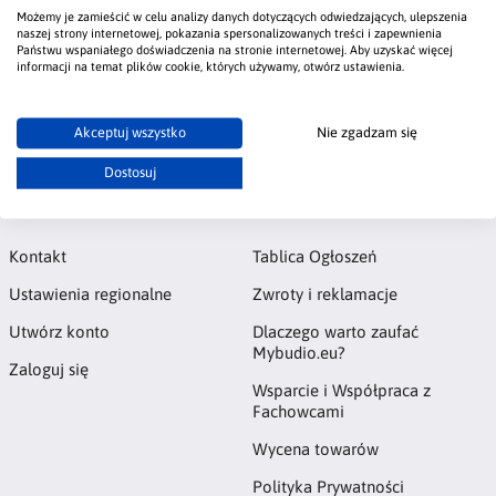
użyciu pacy weneckiej, pędzla lub wałka. Po wyschnięciu
Możemy je zamieścić w celu analizy danych dotyczących odwiedzających, ulepszenia
powierzchnia staje się odporna na mycie i ścieranie. Dzięki
naszej strony internetowej, pokazania spersonalizowanych treści i zapewnienia
różnorodnym metodom aplikacji można uzyskać unikalne
Państwu wspaniałego doświadczenia na stronie internetowej. Aby uzyskać więcej
informacji na temat plików cookie, których używamy, otwórz ustawienia.
wzory i struktury, podkreślając wyjątkowy charakter wnętrza.
#metalico
#pigio
#farba dekoracyjna
#jak nakładać
Akceptuj wszystko
Nie zgadzam się
Dostosuj
Konto
Informacje
Kontakt
Tablica Ogłoszeń
Ustawienia regionalne
Zwroty i reklamacje
Utwórz konto
Dlaczego warto zaufać
Mybudio.eu?
Zaloguj się
Wsparcie i Współpraca z
Fachowcami
Wycena towarów
Polityka Prywatności