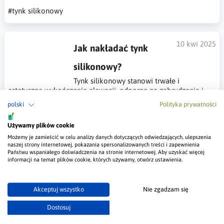
#tynk silikonowy
10 kwi 2025
Jak nakładać tynk
silikonowy?
Tynk silikonowy stanowi trwałe i
estetyczne wykończenie elewacji, odporne na zabrudzenia i
warunki atmosferyczne. W artykule krok po kroku opisuję, jak
polski
Polityka prywatności
prawidłowo przygotować podłoże, nałożyć tynk oraz jak
zadbać o jego ochronę. Znajdziesz tu również praktyczne
Używamy plików cookie
wskazówki, informacje o narzędziach oraz odpowiedzi na
najczęściej zadawane pytania.
Możemy je zamieścić w celu analizy danych dotyczących odwiedzających, ulepszenia
naszej strony internetowej, pokazania spersonalizowanych treści i zapewnienia
Państwu wspaniałego doświadczenia na stronie internetowej. Aby uzyskać więcej
#tynk silikonowy
#elewacja
informacji na temat plików cookie, których używamy, otwórz ustawienia.
25 mar 2025
Akceptuj wszystko
Nie zgadzam się
Wszystko co powinieneś
Dostosuj
wiedzieć o tynku silikonowym