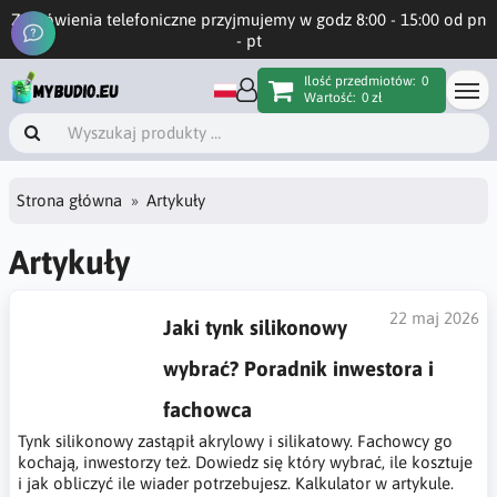
Zamówienia telefoniczne przyjmujemy w godz 8:00 - 15:00 od pn
- pt
Ilość przedmiotów:
0
Wartość:
0 zł
Strona główna
Artykuły
Artykuły
22 maj 2026
Jaki tynk silikonowy
wybrać? Poradnik inwestora i
fachowca
Tynk silikonowy zastąpił akrylowy i silikatowy. Fachowcy go
kochają, inwestorzy też. Dowiedz się który wybrać, ile kosztuje
i jak obliczyć ile wiader potrzebujesz. Kalkulator w artykule.