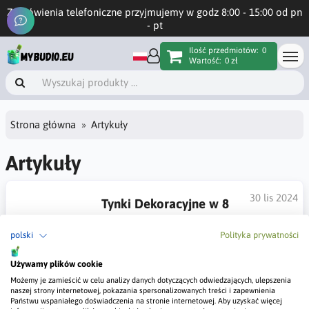
Zamówienia telefoniczne przyjmujemy w godz 8:00 - 15:00 od pn
- pt
Ilość przedmiotów:
0
Wartość:
0 zł
Strona główna
Artykuły
Artykuły
30 lis 2024
Tynki Dekoracyjne w 8
Nowoczesnych wydaniach
polski
Polityka prywatności
Szukasz nowoczesnych tynków
dekoracyjnych? Przejrzyj artykuł z inspiracjami nowości w 2024
Używamy plików cookie
roku.
Możemy je zamieścić w celu analizy danych dotyczących odwiedzających, ulepszenia
naszej strony internetowej, pokazania spersonalizowanych treści i zapewnienia
#Nowoczesne tynki dekoracyjne
Państwu wspaniałego doświadczenia na stronie internetowej. Aby uzyskać więcej