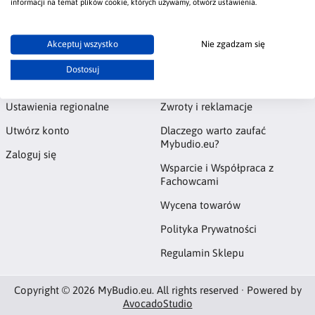
informacji na temat plików cookie, których używamy, otwórz ustawienia.
Akceptuj wszystko
Nie zgadzam się
Konto
Informacje
Dostosuj
Kontakt
Tablica Ogłoszeń
Ustawienia regionalne
Zwroty i reklamacje
Utwórz konto
Dlaczego warto zaufać
Mybudio.eu?
Zaloguj się
Wsparcie i Współpraca z
Fachowcami
Wycena towarów
Polityka Prywatności
Regulamin Sklepu
Copyright © 2026 MyBudio.eu. All rights reserved · Powered by
AvocadoStudio