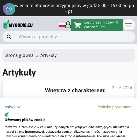
Zamówienia telefoniczne przyjmujemy w godz 8:00 - 15:00 od pn
- pt
Ilość przedmiotów:
0
Wartość:
0 zł
Strona główna
Artykuły
Artykuły
2 sie 2024
Wnętrza z charakterem:
wyrafinowane aranżacje ze
polski
Polityka prywatności
stiukiem Rococo od Valpainta
Używamy plików cookie
Jesteś ciekawy jak wyglądają wnętrza z użyciem stiuku
weneckiego? Zachęcam do przeczytania.
Możemy je zamieścić w celu analizy danych dotyczących odwiedzających, ulepszenia
naszej strony internetowej, pokazania spersonalizowanych treści i zapewnienia
Państwu wspaniałego doświadczenia na stronie internetowej. Aby uzyskać więcej