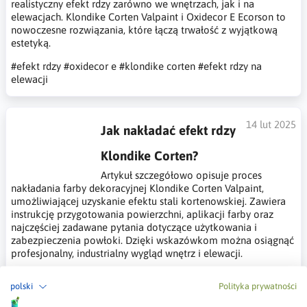
realistyczny efekt rdzy zarówno we wnętrzach, jak i na
elewacjach. Klondike Corten Valpaint i Oxidecor E Ecorson to
nowoczesne rozwiązania, które łączą trwałość z wyjątkową
estetyką.
#efekt rdzy
#oxidecor e
#klondike corten
#efekt rdzy na
elewacji
14 lut 2025
Jak nakładać efekt rdzy
Klondike Corten?
Artykuł szczegółowo opisuje proces
nakładania farby dekoracyjnej Klondike Corten Valpaint,
umożliwiającej uzyskanie efektu stali kortenowskiej. Zawiera
instrukcję przygotowania powierzchni, aplikacji farby oraz
najczęściej zadawane pytania dotyczące użytkowania i
zabezpieczenia powłoki. Dzięki wskazówkom można osiągnąć
profesjonalny, industrialny wygląd wnętrz i elewacji.
#klondike corten
#valpaint
#efekt rdzy
#jak nakładać
polski
Polityka prywatności