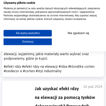
Używamy plików cookie
17 paź 2024
5 inspiracji efektu rdzy
Możemy je zamieścić w celu analizy danych dotyczących odwiedzających, ulepszenia
naszej strony internetowej, pokazania spersonalizowanych treści i zapewnienia
na elewacji - jakie materiały
Państwu wspaniałego doświadczenia na stronie internetowej. Aby uzyskać więcej
informacji na temat plików cookie, których używamy, otwórz ustawienia.
wybrać i gdzie kupić?
Efekt rdzy na elewacji to trend, który zdobywa coraz większą
Akceptuj wszystko
Nie zgadzam się
popularność w architekturze nowoczesnej. Elewacje, które
naśladują naturalny wygląd metalu pokrytego rdza, są śmiałym
Dostosuj
wyborem, który nadaje budynkom niepowtarzalny charakter.
W tym artykule przedstawimy pięć inspiracji z efektem rdzy na
elewacji, wyjaśnimy, jakie materiały warto wybrać oraz
podpowiemy, gdzie je kupić.
#efekt rdzy
#efekt rdzy na elewacji
#rdza
#klondike corten
#oxidecor e
#corten
#styl industrialny
16 paź 2024
Jak uzyskać efekt rdzy
na elewacji za pomocą tynków
dekoracyjnych? Przewodnik