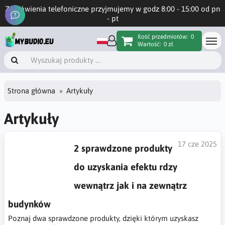
Zamówienia telefoniczne przyjmujemy w godz 8:00 - 15:00 od pn
- pt
Ilość przedmiotów:
0
Wartość:
0 zł
Strona główna
Artykuły
Artykuły
17 cze 2025
2 sprawdzone produkty
do uzyskania efektu rdzy
wewnątrz jak i na zewnątrz
budynków
Poznaj dwa sprawdzone produkty, dzięki którym uzyskasz