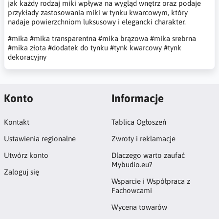
jak każdy rodzaj miki wpływa na wygląd wnętrz oraz podaje
przykłady zastosowania miki w tynku kwarcowym, który
nadaje powierzchniom luksusowy i elegancki charakter.
#mika
#mika transparentna
#mika brązowa
#mika srebrna
#mika złota
#dodatek do tynku
#tynk kwarcowy
#tynk
dekoracyjny
Konto
Informacje
Kontakt
Tablica Ogłoszeń
Ustawienia regionalne
Zwroty i reklamacje
Utwórz konto
Dlaczego warto zaufać
Mybudio.eu?
Zaloguj się
Wsparcie i Współpraca z
Fachowcami
Wycena towarów