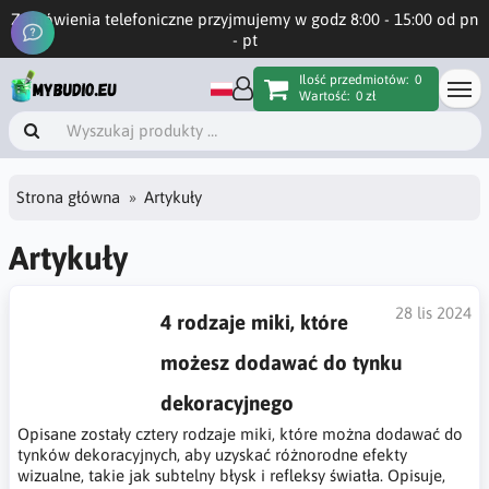
Zamówienia telefoniczne przyjmujemy w godz 8:00 - 15:00 od pn
- pt
Ilość przedmiotów:
0
Wartość:
0 zł
Strona główna
Artykuły
Artykuły
28 lis 2024
4 rodzaje miki, które
możesz dodawać do tynku
dekoracyjnego
Opisane zostały cztery rodzaje miki, które można dodawać do
tynków dekoracyjnych, aby uzyskać różnorodne efekty
wizualne, takie jak subtelny błysk i refleksy światła. Opisuje,