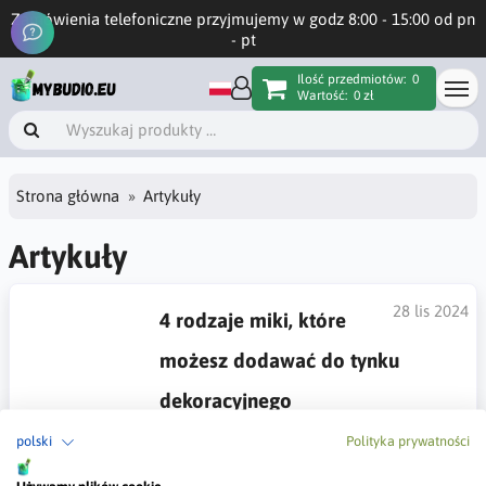
Zamówienia telefoniczne przyjmujemy w godz 8:00 - 15:00 od pn
- pt
Ilość przedmiotów:
0
Wartość:
0 zł
Strona główna
Artykuły
Artykuły
28 lis 2024
4 rodzaje miki, które
możesz dodawać do tynku
dekoracyjnego
Opisane zostały cztery rodzaje miki, które można dodawać do
polski
Polityka prywatności
tynków dekoracyjnych, aby uzyskać różnorodne efekty
wizualne, takie jak subtelny błysk i refleksy światła. Opisuje,