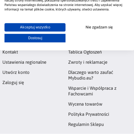
naszej strony internetowej, pokazania spersonalizowanych treści i zapewnienia
Państwu wspaniałego doświadczenia na stronie internetowej. Aby uzyskać więcej
#Elewacja
#ochrona elewacji
#lakier zabezpieczający do
informacji na temat plików cookie, których używamy, otwórz ustawienia.
elewacji
Akceptuj wszystko
Nie zgadzam się
Konto
Informacje
Dostosuj
Kontakt
Tablica Ogłoszeń
Ustawienia regionalne
Zwroty i reklamacje
Utwórz konto
Dlaczego warto zaufać
Mybudio.eu?
Zaloguj się
Wsparcie i Współpraca z
Fachowcami
Wycena towarów
Polityka Prywatności
Regulamin Sklepu