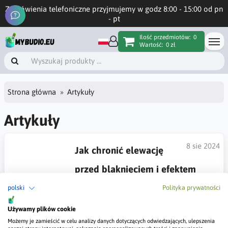
Zamówienia telefoniczne przyjmujemy w godz 8:00 - 15:00 od pn
- pt
Ilość przedmiotów:
0
Wartość:
0 zł
Strona główna
Artykuły
Artykuły
8 sie 2024
Jak chronić elewację
przed blaknięciem i efektem
zielonej ściany?
polski
Polityka prywatności
Chcesz dowiedzieć się jak chronić elewację przed blaknięciem
Używamy plików cookie
i porastaniem zielonym? Przeczytaj ten artykuł i wszystkiego
się dowiedz.
Możemy je zamieścić w celu analizy danych dotyczących odwiedzających, ulepszenia