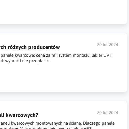
20 lut 2024
ych różnych producentów
panele kwarcowe: cena za m², system montażu, lakier UV i
ak wybrać i nie przepłacić.
20 lut 2024
neli kwarcowych?
t paneli kwarcowych montowanych na ścianę. Dlaczego panele
opularność w projektowaniu wnętrz i elewacji?