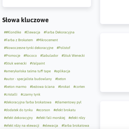
Słowa kluczowe
##Klondike
#Elewacja
#Farba Dekoracyjna
#Farba z Brokatem
#Mikrocement
#Nowoczesne tynki dekoracyjne
#Polistof
#Promocje
#Rococo
#Sabulador
#Stiuk Wenecki
#Stiuk wenecki
#Valpaint
#amerykańska taśma tuff tape
#aplikacja
#autor - specjalista budowlany
#beton
#beton marmo
#beżowa ściana
#brokat
#corten
#cristalli
#czarny tynk
#dekoracyjna farba brokatowa
#diamentowy pył
#dodatek do tynku
#ecorson
#efekt brokatu
#efekt dekoracyjny
#efekt fali morskiej
#efekt rdzy
#efekt rdzy na elewacji
#elewacja
#farba brokatowa