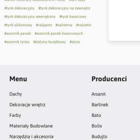
#tynk dekoracyjny
#tynk dekoracyjny na zewnątrz
#tynk dekoracyjny wewnętrzny
#tynk kwarcowy
#tynk silikonowy
#valpaint
#valrenna
#valsetin
#wzornik paneli
#wzornik paneli kwarcowych
#wzornik tynku
#zielony butelkowy
#złoto
Menu
Producenci
Dachy
Arsanit
Dekoracje wnętrz
Barlinek
Farby
Bato
Materiały Budowlane
Bolix
Narzędzia i akcesoria
Budujto