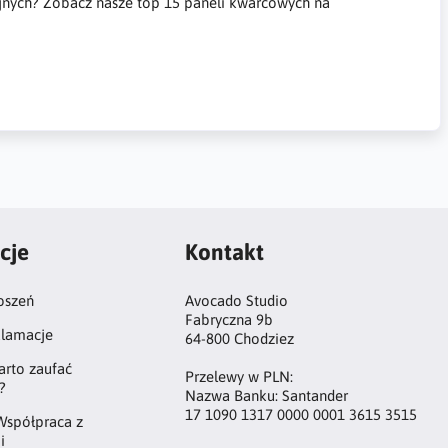
cyjnych? Zobacz nasze top 15 paneli kwarcowych na
cje
Kontakt
oszeń
Avocado Studio
Fabryczna 9b
klamacje
64-800 Chodziez
arto zaufać
Przelewy w PLN:
?
Nazwa Banku: Santander
17 1090 1317 0000 0001 3615 3515
Współpraca z
i