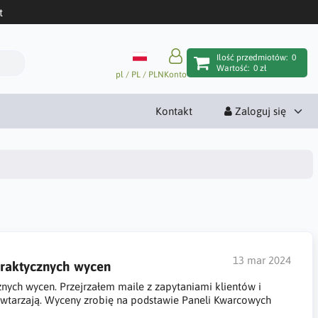
t
Ilość przedmiotów:
0
Wartość:
0 zł
pl / PL / PLN
Konto
Kontakt
Zaloguj się
13 mar 2024
praktycznych wycen
żnych wycen. Przejrzałem maile z zapytaniami klientów i
powtarzają. Wyceny zrobię na podstawie Paneli Kwarcowych