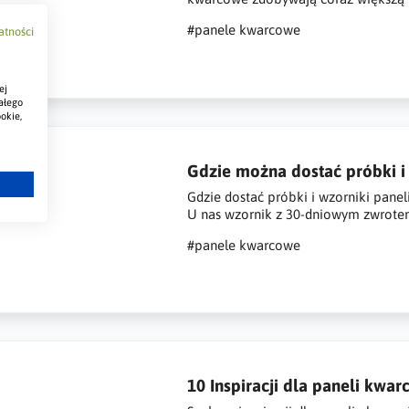
#panele kwarcowe
atności
ej
ałego
okie,
Gdzie można dostać próbki i
Gdzie dostać próbki i wzorniki panel
U nas wzornik z 30-dniowym zwrotem 
#panele kwarcowe
10 Inspiracji dla paneli kwar