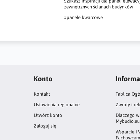
Szukasz inspiracji dla paneli elewa
zewnętrznych ścianach budynków
#panele kwarcowe
Konto
Informa
Kontakt
Tablica Ogł
Ustawienia regionalne
Zwroty i re
Utwórz konto
Dlaczego w
Mybudio.eu
Zaloguj się
Wsparcie i 
Fachowcam