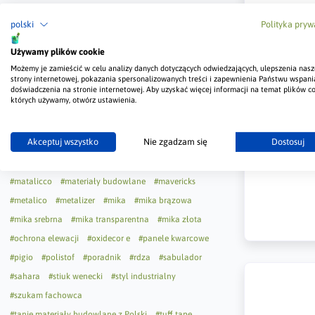
#farba dekoracyjna
#farba dekoracyjna wewnętrzna
polski
Polityka pryw
#farba o efekcie diamentowego pyłu
#farba o efekcie fali morskiej
Używamy plików cookie
#farba o efekcie metalicznego piasku
Możemy je zamieścić w celu analizy danych dotyczących odwiedzających, ulepszenia nasz
strony internetowej, pokazania spersonalizowanych treści i zapewnienia Państwu wspani
#farba strukturalna
#farba teksturowana
#guardi
doświadczenia na stronie internetowej. Aby uzyskać więcej informacji na temat plików co
których używamy, otwórz ustawienia.
#jak nakładać
#jak pomalować
#jak wykonać
#kaszmir
#klondike corten
#kolor tynku
Akceptuj wszystko
Nie zgadzam się
Dostosuj
#kolor tynku na żywo
#lakier zabezpieczający do elewacji
#lumicca
#matalicco
#materiały budowlane
#mavericks
#metalico
#metalizer
#mika
#mika brązowa
#mika srebrna
#mika transparentna
#mika złota
#ochrona elewacji
#oxidecor e
#panele kwarcowe
#pigio
#polistof
#poradnik
#rdza
#sabulador
#sahara
#stiuk wenecki
#styl industrialny
#szukam fachowca
#tanie materiały budowlane z Polski
#tuff tape