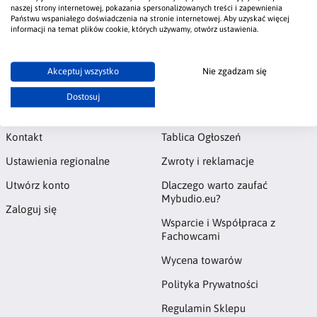
przez warstwę podkładową i dekoracyjną, aż po
naszej strony internetowej, pokazania spersonalizowanych treści i zapewnienia
impregnowanie.
Państwu wspaniałego doświadczenia na stronie internetowej. Aby uzyskać więcej
informacji na temat plików cookie, których używamy, otwórz ustawienia.
#beton
#ecorson
#beton marmo
#aplikacja
#tynk dekoracyjny
Akceptuj wszystko
Nie zgadzam się
Dostosuj
Konto
Informacje
Kontakt
Tablica Ogłoszeń
Ustawienia regionalne
Zwroty i reklamacje
Utwórz konto
Dlaczego warto zaufać
Mybudio.eu?
Zaloguj się
Wsparcie i Współpraca z
Fachowcami
Wycena towarów
Polityka Prywatności
Regulamin Sklepu