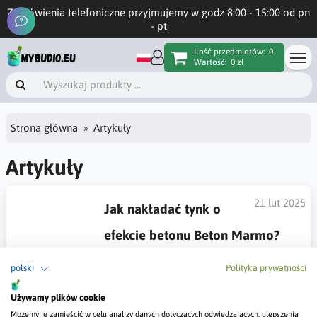
Zamówienia telefoniczne przyjmujemy w godz 8:00 - 15:00 od pn
- pt
Ilość przedmiotów:
0
Wartość:
0 zł
Strona główna
Artykuły
Artykuły
21 lut 2025
Jak nakładać tynk o
efekcie betonu Beton Marmo?
Przedstawiam kompleksowy przewodnik
krok po kroku, wyjaśniający cały proces aplikacji
polski
Polityka prywatności
dekoracyjnego tynku o strukturze betonu. Omówiono w nim
przygotowanie podłoża, dobór odpowiedniego gruntu oraz
Używamy plików cookie
nakładanie kolejnych warstw – od podkładu kwarcowego,
Możemy je zamieścić w celu analizy danych dotyczących odwiedzających, ulepszenia