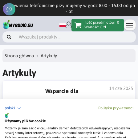
Zamówienia telefoniczne przyjmujemy w godz 8:00 - 15:00 od pn
- pt
Ilość przedmiotów:
0
Wartość:
0 zł
Strona główna
Artykuły
Artykuły
14 cze 2025
Wsparcie dla
fachowców z branży budowlanej
polski
Polityka prywatności
Darmowa Reklama dla fachowców. Jesteś
pewny swoich umiejętności, chciałbyś zaistnieć w internecie,
Używamy plików cookie
ale nie wiesz jak zbudować stronę z ofertą i ją pozycjonować?
Pozwól że CI pomożemy
Możemy je zamieścić w celu analizy danych dotyczących odwiedzających, ulepszenia
naszej strony internetowej, pokazania spersonalizowanych treści i zapewnienia
Państwu wspaniałego doświadczenia na stronie internetowej. Aby uzyskać więcej