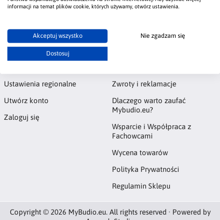
#szukam fachowca
informacji na temat plików cookie, których używamy, otwórz ustawienia.
Akceptuj wszystko
Nie zgadzam się
Konto
Informacje
Dostosuj
Kontakt
Tablica Ogłoszeń
Ustawienia regionalne
Zwroty i reklamacje
Utwórz konto
Dlaczego warto zaufać
Mybudio.eu?
Zaloguj się
Wsparcie i Współpraca z
Fachowcami
Wycena towarów
Polityka Prywatności
Regulamin Sklepu
Copyright © 2026 MyBudio.eu. All rights reserved · Powered by