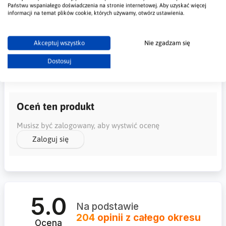
Państwu wspaniałego doświadczenia na stronie internetowej. Aby uzyskać więcej
informacji na temat plików cookie, których używamy, otwórz ustawienia.
Akceptuj wszystko
Nie zgadzam się
Opinie Klientów
Dostosuj
Wystaw opinie temu produktowi jako pierwszy
Oceń ten produkt
Musisz być zalogowany, aby wystwić ocenę
Zaloguj się
5.0
Na podstawie
204
opinii
z całego okresu
Ocena