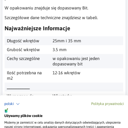
W opakowaniu znajduje się dopasowany Bit.
Szczegółowe dane techniczne znajdziesz w tabeli.
Najważniejsze Informacje
Długość wkrętów
25mm i 35 mm
Grubość wkrętów
3.5 mm
Cechy szczególne
w opakowaniu jest jeden
dopasowany bit
Ilość potrzebna na
12-16 wkrętów
m2
__________
Wymagane do
Wkrętarka
montażu
polski
Polityka prywatności
__________
Używamy plików cookie
Opcjonalne
bit PHO, przedłużka magnetyczna
Możemy je zamieścić w celu analizy danych dotyczących odwiedzających, ulepszenia
narzędzia
naszej strony internetowej, pokazania spersonalizowanych treści i zapewnienia