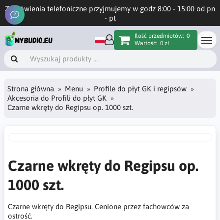
Zamówienia telefoniczne przyjmujemy w godz 8:00 - 15:00 od pn
- pt
Ilość przedmiotów:
0
Wartość:
0 zł
Strona główna
Menu
Profile do płyt GK i regipsów
Akcesoria do Profili do płyt GK
Czarne wkręty do Regipsu op. 1000 szt.
Czarne wkręty do Regipsu op.
1000 szt.
Czarne wkręty do Regipsu. Cenione przez fachowców za
ostrość.