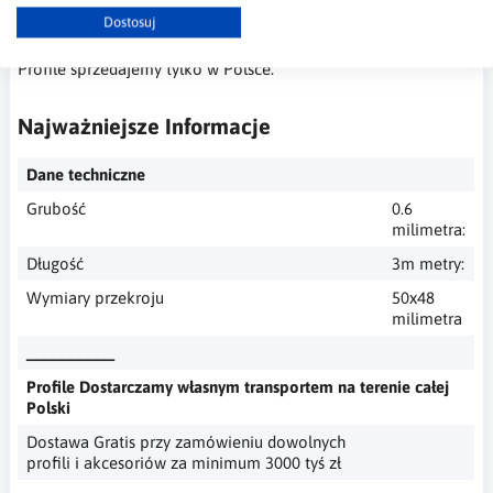
Dostawa Gratis przy zamówieniu dowolnych profili i
Dostosuj
akcesoriów za minimum 3000 tyś zł.
Profile sprzedajemy tylko w Polsce.
Najważniejsze Informacje
Dane techniczne
Grubość
0.6
milimetra:
Długość
3m metry:
Wymiary przekroju
50x48
milimetra
__________
Profile Dostarczamy własnym transportem na terenie całej
Polski
Dostawa Gratis przy zamówieniu dowolnych
profili i akcesoriów za minimum 3000 tyś zł