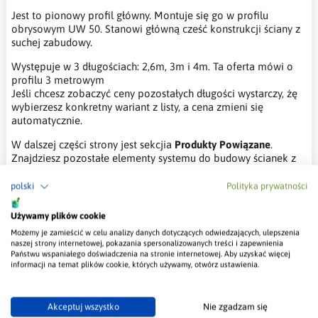
Jest to pionowy profil główny. Montuje się go w profilu
obrysowym UW 50. Stanowi główną cześć konstrukcji ściany z
suchej zabudowy.
Występuje w 3 długościach: 2,6m, 3m i 4m. Ta oferta mówi o
profilu 3 metrowym
Jeśli chcesz zobaczyć ceny pozostałych długości wystarczy, żę
wybierzesz konkretny wariant z listy, a cena zmieni się
automatycznie.
W dalszej części strony jest sekcjia
Produkty Powiązane
.
Znajdziesz pozostałe elementy systemu do budowy ścianek z
Profile CW 50 mają podstawę szeroką na 50mm, a wysokość
polski
Polityka prywatności
ścianek wynosi 48 mm. Grubość blachy z której jest zrobiony
profil to 0.6 mm.
Używamy plików cookie
W sekcji
Dane Techniczne
znajduje się lista produktów o
Możemy je zamieścić w celu analizy danych dotyczących odwiedzających, ulepszenia
których powinieneś pamiętać, przy kompletowaniu produktów
naszej strony internetowej, pokazania spersonalizowanych treści i zapewnienia
do zakupu.
Państwu wspaniałego doświadczenia na stronie internetowej. Aby uzyskać więcej
informacji na temat plików cookie, których używamy, otwórz ustawienia.
Profile Dostarczamy własnym transportem na terenie całej
Polski. Codziennie jedziemy w innym kierunku, zwykle dostawa
zajmuje nam 7 dni roboczych do maksymalnie 10 dni.
Akceptuj wszystko
Nie zgadzam się