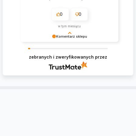
0
0
w tym miesiącu
Komentarz sklepu
Krzysztof Dziękujemy za zakupy w naszym
sklepie i zapraszamy ponownie
zebranych i zweryfikowanych przez
Konto
Informacje
Kontakt
Tablica Ogłoszeń
Ustawienia regionalne
Zwroty i reklamacje
Utwórz konto
Dlaczego warto zaufać