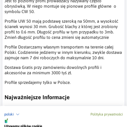
Jest to poziomy profil prowadzacy nazywany często
obrysówką. W niego montuje się pionowe profile główne o
symbolu CW 50.
Profile UW 50 mają podstawę szeroką na 50mm, a wysokość
ścianek wynosi 30 mm. Grubość blachy z której jest zrobiony
profil to 0.6 mm. Długość profilu w tym przypadku to 3mb.
Zmień długość profilu to cena zmieni się automatycznie
Profile Dostarczamy własnym transportem na terenie całej
Polski. Codziennie jedziemy w innym kierunku, zwykle dostawa
zajmuje nam 7 dni roboczych do maksymalnie 10 dni.
Dostawa Gratis przy zamówieniu dowolnych profili i
akcesoriów za minimum 3000 tyś zł.
Profile sprzedajemy tylko w Polsce.
Najważniejsze Informacje
Dane techniczne
polski
Polityka prywatności
Grubość
0.6
milimetra
Używamy plików cookie