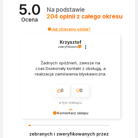
5.0
Na podstawie
204
opinii
z całego okresu
Ocena
Jak zbieramy opinie?
Krzysztof
zweryfikowano
Żadnych opóźnień, zawsze na
czas.Doskonały kontakt z obsługą, a
realizacja zamówienia błyskawiczna.
0
0
w tym miesiącu
Komentarz sklepu
Krzysztof Dziękujemy za zakupy w naszym
sklepie i zapraszamy ponownie
zebranych i zweryfikowanych przez