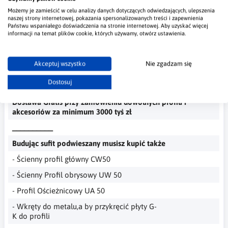
Długość
3m i 4m
Możemy je zamieścić w celu analizy danych dotyczących odwiedzających, ulepszenia
naszej strony internetowej, pokazania spersonalizowanych treści i zapewnienia
metry
Państwu wspaniałego doświadczenia na stronie internetowej. Aby uzyskać więcej
informacji na temat plików cookie, których używamy, otwórz ustawienia.
Wymiary przekroju
50x41
milimetra
__________
Akceptuj wszystko
Nie zgadzam się
Profile Dostarczamy własnym transportem na terenie całej
Dostosuj
Polski
Dostawa Gratis przy zamówieniu dowolnych profili i
akcesoriów za minimum 3000 tyś zł
__________
Budując sufit podwieszany musisz kupić także
- Ścienny profil główny CW50
- Ścienny Profil obrysowy UW 50
- Profil Ościeżnicowy UA 50
- Wkręty do metalu,a by przykręcić płyty G-
K do profili