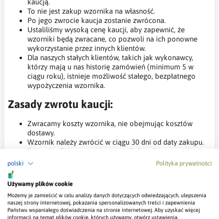
kaucją.
To nie jest zakup wzornika na własność.
Po jego zwrocie kaucja zostanie zwrócona.
Ustaliliśmy wysoką cenę kaucji, aby zapewnić, że
wzorniki będą zwracane, co pozwoli na ich ponowne
wykorzystanie przez innych klientów.
Dla naszych stałych klientów, takich jak wykonawcy,
którzy mają u nas historię zamówień (minimum 5 w
ciągu roku), istnieje możliwość stałego, bezpłatnego
wypożyczenia wzornika.
Zasady zwrotu kaucji:
Zwracamy koszty wzornika, nie obejmując kosztów
dostawy.
Wzornik należy zwrócić w ciągu 30 dni od daty zakupu.
Zwrot środków nastąpi w ciągu 5 dni od otrzymania
zwróconego wzornika.
polski
Polityka prywatności
W przypadku uszkodzenia lub zabrudzenia wzornika,
zwrot kaucji nie następuje.
Używamy plików cookie
Możemy je zamieścić w celu analizy danych dotyczących odwiedzających, ulepszenia
Najważniejsze Informacje
naszej strony internetowej, pokazania spersonalizowanych treści i zapewnienia
Państwu wspaniałego doświadczenia na stronie internetowej. Aby uzyskać więcej
informacji na temat plików cookie, których używamy, otwórz ustawienia.