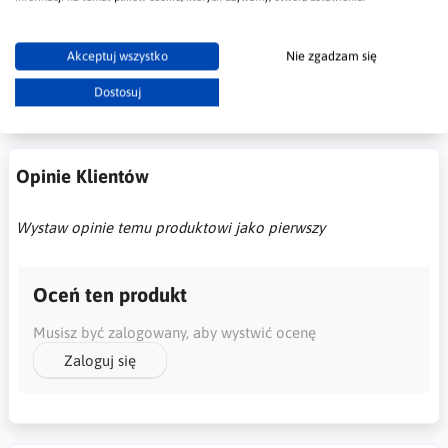
Kupujesz wzornik w postaci katalogu z rzeczywistymi
kolorami struktur. Katalog można oddać jeśli jest nie
uszkodzony. Zwracamy wtedy koszt katalogu w ciągu do 7
Akceptuj wszystko
Nie zgadzam się
dni.
Dostosuj
Opinie Klientów
Wystaw opinie temu produktowi jako pierwszy
Oceń ten produkt
Musisz być zalogowany, aby wystwić ocenę
Zaloguj się