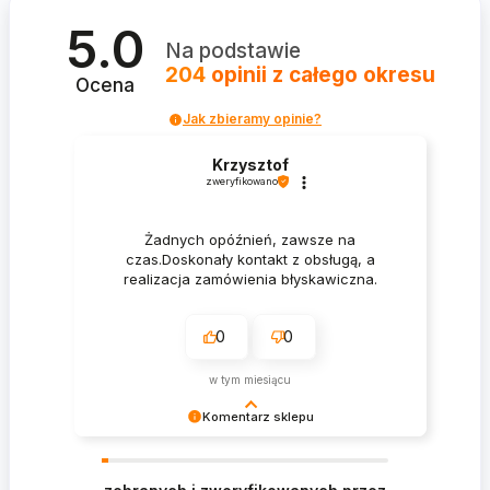
5.0
Na podstawie
204
opinii
z całego okresu
Ocena
Jak zbieramy opinie?
Krzysztof
zweryfikowano
Żadnych opóźnień, zawsze na
czas.Doskonały kontakt z obsługą, a
realizacja zamówienia błyskawiczna.
0
0
w tym miesiącu
Komentarz sklepu
Krzysztof Dziękujemy za zakupy w naszym
sklepie i zapraszamy ponownie