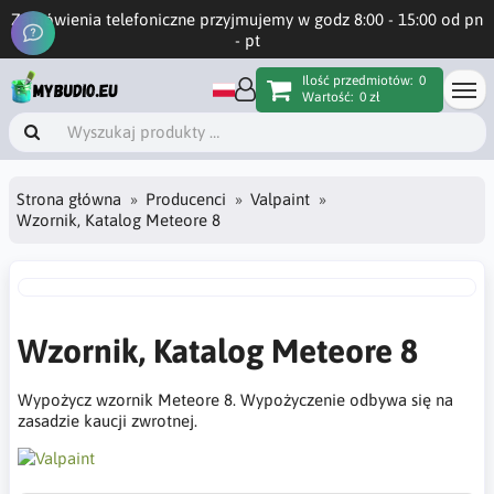
Zamówienia telefoniczne przyjmujemy w godz 8:00 - 15:00 od pn
- pt
Ilość przedmiotów:
0
Wartość:
0 zł
Strona główna
Producenci
Valpaint
Wzornik, Katalog Meteore 8
Wzornik, Katalog Meteore 8
Wypożycz wzornik Meteore 8. Wypożyczenie odbywa się na
zasadzie kaucji zwrotnej.