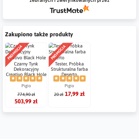
zebranych i zweryfikowanych przez
Zakupiono także produkty
PROMOCJA
PROMOCJA
Czarny Tynk
Tester, Próbka
Dekoracyjny
Strukturalna farba
Creativo Black Hole
Deserto
Pigio
Pigio
17,99 zł
774,90 zł
20 zł
503,99 zł