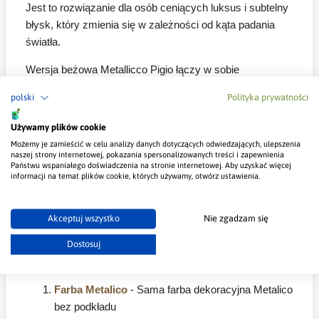
Jest to rozwiązanie dla osób ceniących luksus i subtelny
błysk, który zmienia się w zależności od kąta padania
światła.
Wersja beżowa Metallicco Pigio łączy w sobie
naturalność tła z elegancją perłowego połysku, co
polski
Polityka prywatności
sprawia, że ściana staje się elementem dekoracyjnym
samym w sobie – zwłaszcza w pomieszczeniach dobrze
Używamy plików cookie
oświetlonych.
Możemy je zamieścić w celu analizy danych dotyczących odwiedzających, ulepszenia
naszej strony internetowej, pokazania spersonalizowanych treści i zapewnienia
Państwu wspaniałego doświadczenia na stronie internetowej. Aby uzyskać więcej
informacji na temat plików cookie, których używamy, otwórz ustawienia.
Gdzie Kupię Aksamitną farbę
Metalico?
Akceptuj wszystko
Nie zgadzam się
Farbę kupisz w salonach dekoracji i oczywiście w
Dostosuj
naszym sklepie, poniżej wstawie trzy linki:
Farba Metalico
- Sama farba dekoracyjna Metalico
bez podkładu