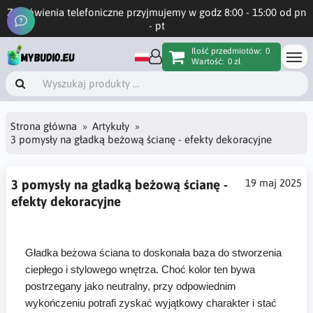
Zamówienia telefoniczne przyjmujemy w godz 8:00 - 15:00 od pn
- pt
Ilość przedmiotów:
0
Wartość:
0 zł
Strona główna
Artykuły
3 pomysły na gładką beżową ścianę - efekty dekoracyjne
3 pomysły na gładką beżową ścianę -
19 maj 2025
efekty dekoracyjne
Gładka beżowa ściana to doskonała baza do stworzenia
ciepłego i stylowego wnętrza. Choć kolor ten bywa
postrzegany jako neutralny, przy odpowiednim
wykończeniu potrafi zyskać wyjątkowy charakter i stać