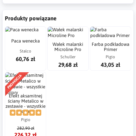
Produkty powiązane
Paca wenecka
Wałek malarski
Farba podkładowa
Microline Pro
Primer
Stalco
Schuller
Pigio
60,76 zł
29,68 zł
43,05 zł
PROMOCJA
Efekt aksamitnej
ściany Metalico w
zestawie - wszystkie
kolory
Pigio
282,90 zł
226,32 zł