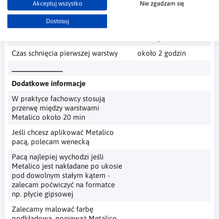
można barwić
Akceptuj wszystko
Nie zgadzam się
samodzielnie
standardowymi
Dostosuj
pigmentami do farb
ściennych
Czas schnięcia pierwszej warstwy
około 2 godzin
_____________
Dodatkowe informacje
W praktyce fachowcy stosują
przerwę między warstwami
Metalico około 20 min
Jeśli chcesz aplikować Metalico
pacą, polecam wenecką
Pacą najlepiej wychodzi jeśli
Metalico jest nakładane po ukosie
pod dowolnym stałym kątem -
zalecam poćwiczyć na formatce
np. płycie gipsowej
Zalecamy malować farbę
podkładową, ponieważ Metalico