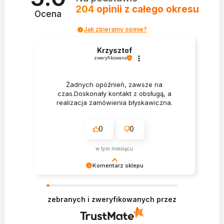
204
opinii
z całego okresu
Ocena
Jak zbieramy opinie?
Krzysztof
zweryfikowano
Żadnych opóźnień, zawsze na
czas.Doskonały kontakt z obsługą, a
realizacja zamówienia błyskawiczna.
0
0
w tym miesiącu
Komentarz sklepu
Krzysztof Dziękujemy za zakupy w naszym
sklepie i zapraszamy ponownie
zebranych i zweryfikowanych przez