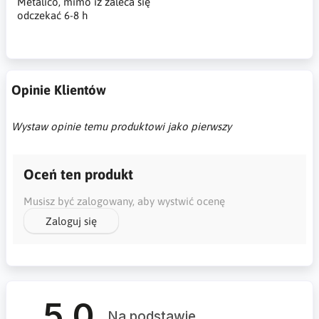
Metalico, mimo iż zaleca się
odczekać 6-8 h
Opinie Klientów
Wystaw opinie temu produktowi jako pierwszy
Oceń ten produkt
Musisz być zalogowany, aby wystwić ocenę
Zaloguj się
5.0
Na podstawie