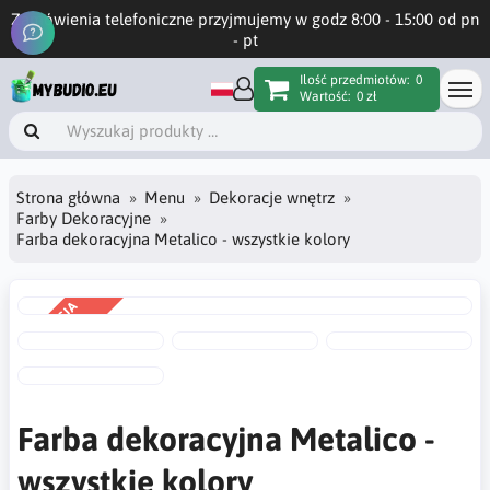
Zamówienia telefoniczne przyjmujemy w godz 8:00 - 15:00 od pn
- pt
Ilość przedmiotów:
0
Wartość:
0 zł
Strona główna
Menu
Dekoracje wnętrz
Farby Dekoracyjne
Farba dekoracyjna Metalico - wszystkie kolory
PROMOCJA
-10%
Farba dekoracyjna Metalico -
wszystkie kolory