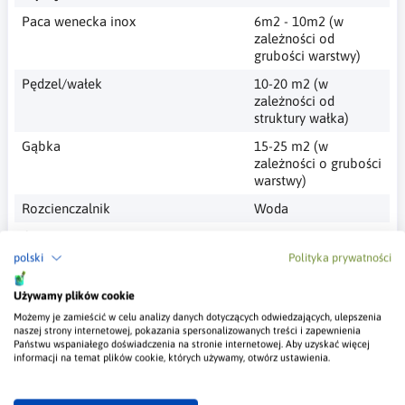
Paca wenecka inox
6m2 - 10m2 (w
zależności od
grubości warstwy)
Pędzel/wałek
10-20 m2 (w
zależności od
struktury wałka)
Gąbka
15-25 m2 (w
zależności o grubości
warstwy)
Rozcienczalnik
Woda
Ilość warstw
1 - 2 warstwy
polski
Polityka prywatności
Aplikacja farby podkładowej
wałkiem, pędzlem,
Primer
natryskiem
Używamy plików cookie
Aplikacja farby dekoracyjnej
pacą, gąbką czy
Możemy je zamieścić w celu analizy danych dotyczących odwiedzających, ulepszenia
Metalico
wałkiem, zależnie od
naszej strony internetowej, pokazania spersonalizowanych treści i zapewnienia
preferowanego
Państwu wspaniałego doświadczenia na stronie internetowej. Aby uzyskać więcej
informacji na temat plików cookie, których używamy, otwórz ustawienia.
efektu
Kolorystyka
według wzornika,