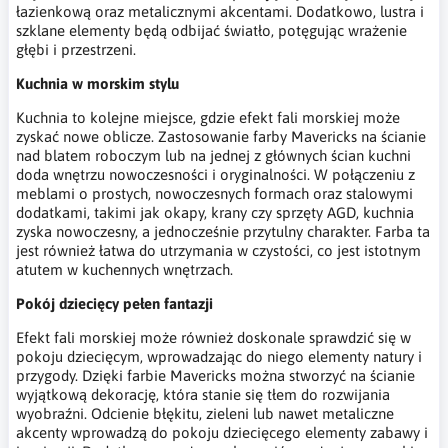
łazienkową oraz metalicznymi akcentami. Dodatkowo, lustra i
szklane elementy będą odbijać światło, potęgując wrażenie
głębi i przestrzeni.
Kuchnia w morskim stylu
Kuchnia to kolejne miejsce, gdzie efekt fali morskiej może
zyskać nowe oblicze. Zastosowanie farby Mavericks na ścianie
nad blatem roboczym lub na jednej z głównych ścian kuchni
doda wnętrzu nowoczesności i oryginalności. W połączeniu z
meblami o prostych, nowoczesnych formach oraz stalowymi
dodatkami, takimi jak okapy, krany czy sprzęty AGD, kuchnia
zyska nowoczesny, a jednocześnie przytulny charakter. Farba ta
jest również łatwa do utrzymania w czystości, co jest istotnym
atutem w kuchennych wnętrzach.
Pokój dziecięcy pełen fantazji
Efekt fali morskiej może również doskonale sprawdzić się w
pokoju dziecięcym, wprowadzając do niego elementy natury i
przygody. Dzięki farbie Mavericks można stworzyć na ścianie
wyjątkową dekorację, która stanie się tłem do rozwijania
wyobraźni. Odcienie błękitu, zieleni lub nawet metaliczne
akcenty wprowadzą do pokoju dziecięcego elementy zabawy i