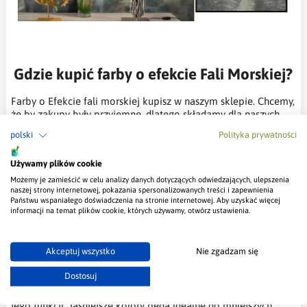
Gdzie kupić farby o efekcie Fali Morskiej?
Farby o Efekcie fali morskiej kupisz w naszym sklepie. Chcemy,
że by zakupy były przyjemne, dlatego składamy dla naszych
klientów zestawy produktów, niezbędnych do wykonania
polski
Polityka prywatności
dekoracji. Zestawy farb dekoracyjnych i tynków strukturalnych
znajdziesz w kategorii
Efekty Dekoracyjne na ścianę
.
Używamy plików cookie
Wstawię jeszcze link bezpośredi do produktu o którym jest ten
Możemy je zamieścić w celu analizy danych dotyczących odwiedzających, ulepszenia
artykuł.
Farbę Mavericks od Valpaint znajdziesz Tutaj
naszej strony internetowej, pokazania spersonalizowanych treści i zapewnienia
Państwu wspaniałego doświadczenia na stronie internetowej. Aby uzyskać więcej
informacji na temat plików cookie, których używamy, otwórz ustawienia.
Porady i inspiracje
Jak dobierać kolory farby Mavericks Valpaint?
Akceptuj wszystko
Nie zgadzam się
Efekt fali morskiej można uzyskać w różnych odcieniach, od
Dostosuj
delikatnych pasteli po głębokie, intensywne barwy. Wybór
koloru powinien być dopasowany do ogólnego stylu wnętrza i
jego funkcji. Jaśniejsze kolory będą idealne do mniejszych