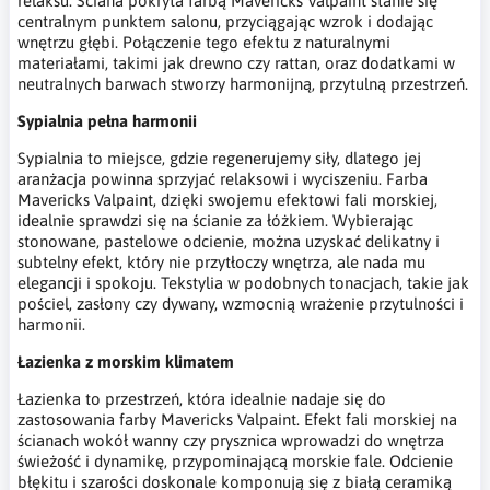
relaksu. Ściana pokryta farbą Mavericks Valpaint stanie się
centralnym punktem salonu, przyciągając wzrok i dodając
wnętrzu głębi. Połączenie tego efektu z naturalnymi
materiałami, takimi jak drewno czy rattan, oraz dodatkami w
neutralnych barwach stworzy harmonijną, przytulną przestrzeń.
Sypialnia pełna harmonii
Sypialnia to miejsce, gdzie regenerujemy siły, dlatego jej
aranżacja powinna sprzyjać relaksowi i wyciszeniu. Farba
Mavericks Valpaint, dzięki swojemu efektowi fali morskiej,
idealnie sprawdzi się na ścianie za łóżkiem. Wybierając
stonowane, pastelowe odcienie, można uzyskać delikatny i
subtelny efekt, który nie przytłoczy wnętrza, ale nada mu
elegancji i spokoju. Tekstylia w podobnych tonacjach, takie jak
pościel, zasłony czy dywany, wzmocnią wrażenie przytulności i
harmonii.
Łazienka z morskim klimatem
Łazienka to przestrzeń, która idealnie nadaje się do
zastosowania farby Mavericks Valpaint. Efekt fali morskiej na
ścianach wokół wanny czy prysznica wprowadzi do wnętrza
świeżość i dynamikę, przypominającą morskie fale. Odcienie
błękitu i szarości doskonale komponują się z białą ceramiką