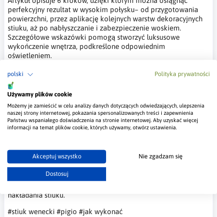
Artykuł opisuje 6 kroków, dzięki którym można osiągnąć
perfekcyjny rezultat w wysokim połysku– od przygotowania
powierzchni, przez aplikację kolejnych warstw dekoracyjnych
stiuku, aż po nabłyszczanie i zabezpieczenie woskiem.
Szczegółowe wskazówki pomogą stworzyć luksusowe
wykończenie wnętrza, podkreślone odpowiednim
oświetleniem.
#stiuk wenecki
#pigio
#jak wykonać
polski
Polityka prywatności
Używamy plików cookie
28 sty 2025
Jak nakładać stiuk
Możemy je zamieścić w celu analizy danych dotyczących odwiedzających, ulepszenia
naszej strony internetowej, pokazania spersonalizowanych treści i zapewnienia
Państwu wspaniałego doświadczenia na stronie internetowej. Aby uzyskać więcej
wenecki?
informacji na temat plików cookie, których używamy, otwórz ustawienia.
Nakładanie stiuku weneckiego jest to
proces wymagający precyzji i cierpliwości, ale efekty są tego
Akceptuj wszystko
Nie zgadzam się
warte. Ściany wykończone stiukiem stają się eleganckim
elementem dekoracyjnym, który podkreśla piękno naturalnych
Dostosuj
materiałów i wprowadza unikalny klimat do wnętrz.
Przedstawiam przewodnik, który krok po kroku opisuje etapy
nakładania stiuku.
#stiuk wenecki
#pigio
#jak wykonać