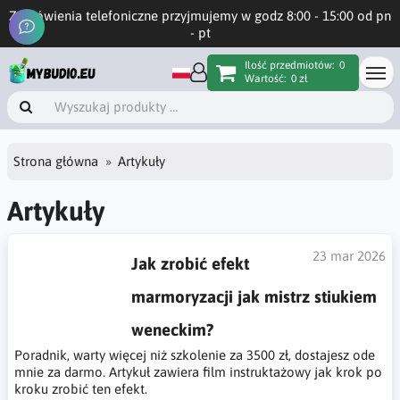
Zamówienia telefoniczne przyjmujemy w godz 8:00 - 15:00 od pn
- pt
Ilość przedmiotów:
0
Wartość:
0 zł
Strona główna
Artykuły
Artykuły
23 mar 2026
Jak zrobić efekt
marmoryzacji jak mistrz stiukiem
weneckim?
Poradnik, warty więcej niż szkolenie za 3500 zł, dostajesz ode
mnie za darmo. Artykuł zawiera film instruktażowy jak krok po
kroku zrobić ten efekt.