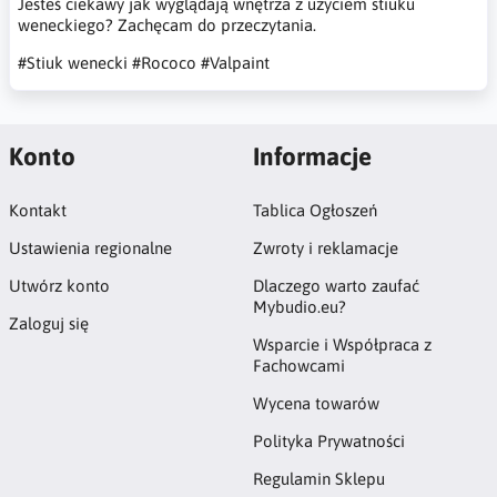
Jesteś ciekawy jak wyglądają wnętrza z użyciem stiuku
weneckiego? Zachęcam do przeczytania.
#Stiuk wenecki
#Rococo
#Valpaint
Konto
Informacje
Kontakt
Tablica Ogłoszeń
Ustawienia regionalne
Zwroty i reklamacje
Utwórz konto
Dlaczego warto zaufać
Mybudio.eu?
Zaloguj się
Wsparcie i Współpraca z
Fachowcami
Wycena towarów
Polityka Prywatności
Regulamin Sklepu