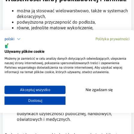
można ją stosować wielowarstwowo, także w systemach
dekoracyjnych,
podwyższona przyczepność do podłoża,
równe, jednolite matowe wykończenie,
dobra przepuszczalność pary wodnej,
nie chlapie podczas malowania,
polski
Polityka prywatności
duża siła krycia i wydajność,
przyjemny welurowy mat,
Używamy plików cookie
odporna na zmywanie,
Możemy je zamieścić w celu analizy danych dotyczących odwiedzających, ulepszenia
łatwa w nakładaniu,
naszej strony internetowej, pokazania spersonalizowanych treści i zapewnienia
Państwu wspaniałego doświadczenia na stronie internetowej. Aby uzyskać więcej
Zastosowanie farby Murimal:
informacji na temat plików cookie, których używamy, otwórz ustawienia.
Umożliwia wielowarstwowe malowanie powierzchni
Akceptuj wszystko
Nie zgadzam się
takich jak: tynki cementowo-wapienne, gipsowe, płyty
kartonowo-gipsowe, tapety, beton i inne.
Dostosuj
Nadaje się do stosowania na ścianach, sufitach i skosach
w budownictwie mieszkaniowym, przemysłowym oraz w
budynkach użyteczności publicznej, handlowych,
oświatowych i medycznych.