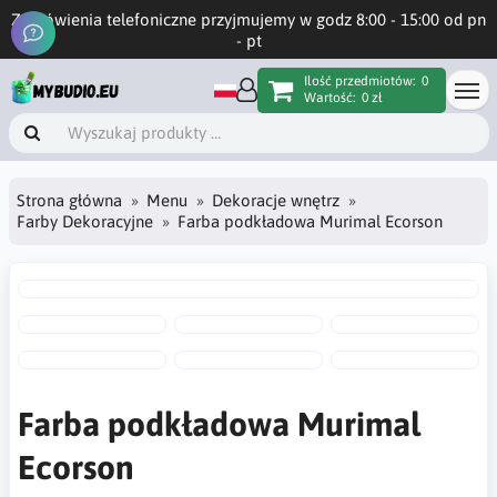
Zamówienia telefoniczne przyjmujemy w godz 8:00 - 15:00 od pn
- pt
Ilość przedmiotów:
0
Wartość:
0 zł
Strona główna
Menu
Dekoracje wnętrz
Farby Dekoracyjne
Farba podkładowa Murimal Ecorson
Farba podkładowa Murimal
Ecorson