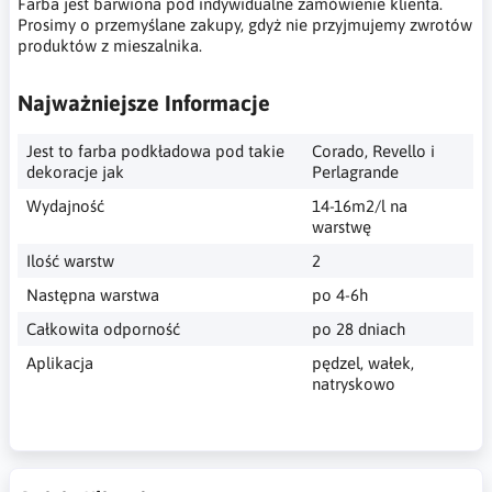
Farba jest barwiona pod indywidualne zamówienie klienta.
Prosimy o przemyślane zakupy, gdyż nie przyjmujemy zwrotów
produktów z mieszalnika.
Najważniejsze Informacje
Jest to farba podkładowa pod takie
Corado, Revello i
dekoracje jak
Perlagrande
Wydajność
14-16m2/l na
warstwę
Ilość warstw
2
Następna warstwa
po 4-6h
Całkowita odporność
po 28 dniach
Aplikacja
pędzel, wałek,
natryskowo