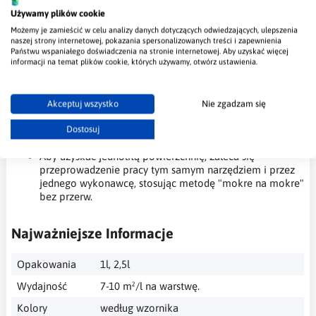
Produkt nadaje się do tworzenia unikalnych efektów
Używamy plików cookie
dekoracyjnych zarówno w miejscach publicznych, jak i
Możemy je zamieścić w celu analizy danych dotyczących odwiedzających, ulepszenia
prywatnych, gdzie pożądane są specjalne efekty
naszej strony internetowej, pokazania spersonalizowanych treści i zapewnienia
dekoracyjne.
Państwu wspaniałego doświadczenia na stronie internetowej. Aby uzyskać więcej
Możliwe jest również nakładanie na powierzchnie, które
informacji na temat plików cookie, których używamy, otwórz ustawienia.
nie są idealnie gładkie.
Efekt tekstury zależy od umiejętności wykonawcy i ilości
nałożonego produktu, dlatego próbka ma wartość
Akceptuj wszystko
Nie zgadzam się
orientacyjną.
Zaleca się wcześniej przygotować próbkę, aby określić
Dostosuj
pożądany efekt.
Aby uzyskać jednolitą powierzchnię, zaleca się
przeprowadzenie pracy tym samym narzędziem i przez
jednego wykonawcę, stosując metodę "mokre na mokre"
bez przerw.
Najważniejsze Informacje
Opakowania
1l, 2,5l
Wydajność
7-10 m²/l na warstwę.
Kolory
według wzornika