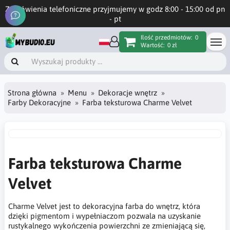
Zamówienia telefoniczne przyjmujemy w godz 8:00 - 15:00 od pn
- pt
Ilość przedmiotów:
0
Wartość:
0 zł
Strona główna
Menu
Dekoracje wnętrz
Farby Dekoracyjne
Farba teksturowa Charme Velvet
Farba teksturowa Charme
Velvet
Charme Velvet jest to dekoracyjna farba do wnętrz, która
dzięki pigmentom i wypełniaczom pozwala na uzyskanie
rustykalnego wykończenia powierzchni ze zmieniającą się,