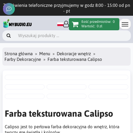
Zamówienia telefoniczne przyjmujemy w godz 8:00 - 15:00 od pn
- pt
Ilość przedmiotów:
0
Wartość:
0 zł
Strona główna
Menu
Dekoracje wnętrz
Farby Dekoracyjne
Farba teksturowana Calipso
Farba teksturowana Calipso
Calipso jest to perłowa farba dekoracyjna do wnętrz, która
tworzy grę światła i kolorów.