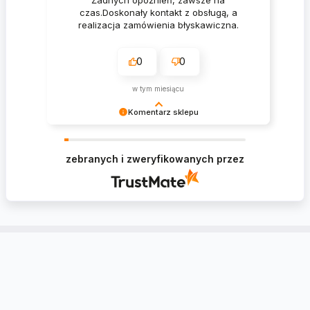
czas.Doskonały kontakt z obsługą, a
realizacja zamówienia błyskawiczna.
0
0
w tym miesiącu
Komentarz sklepu
Krzysztof Dziękujemy za zakupy w naszym
sklepie i zapraszamy ponownie
zebranych i zweryfikowanych przez
Konto
Informacje
Kontakt
Tablica Ogłoszeń
Ustawienia regionalne
Zwroty i reklamacje