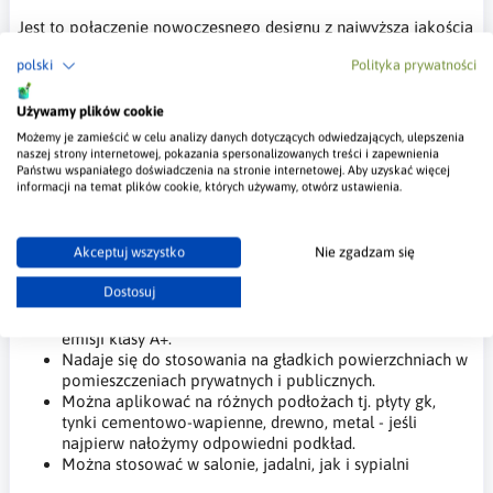
Jest to połączenie nowoczesnego designu z najwyższą jakością
wykonania, które wprowadza wyjątkowy klimat do każdego
polski
Polityka prywatności
wnętrza. Calipso zachwyca prostą formą oraz subtelnym
wykończeniem, które nadaje przestrzeni niepowtarzalnego
charakteru.
Używamy plików cookie
Możemy je zamieścić w celu analizy danych dotyczących odwiedzających, ulepszenia
Farba zawiera metalizowane barwniki oraz specjalne
naszej strony internetowej, pokazania spersonalizowanych treści i zapewnienia
wypełniacze, które nadają ścianom delikatną chropowatą
Państwu wspaniałego doświadczenia na stronie internetowej. Aby uzyskać więcej
informacji na temat plików cookie, których używamy, otwórz ustawienia.
strukturę, wzbogaconą o grę światła i kolorów.
Właściwości farby dekoracyjnej Calipso:
Akceptuj wszystko
Nie zgadzam się
Jest elastyczna, odporna na plamy i zabrudzenia, a także
Dostosuj
łatwa do czyszczenia.
Produkt jest przyjazny środowisku, spełniając normy
emisji klasy A+.
Nadaje się do stosowania na gładkich powierzchniach w
pomieszczeniach prywatnych i publicznych.
Można aplikować na różnych podłożach tj. płyty gk,
tynki cementowo-wapienne, drewno, metal - jeśli
najpierw nałożymy odpowiedni podkład.
Można stosować w salonie, jadalni, jak i sypialni