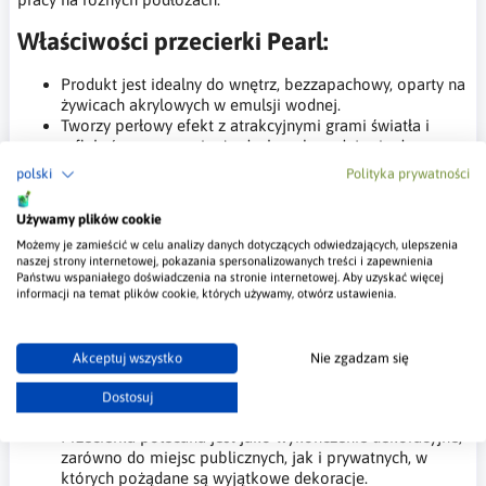
Właściwości przecierki Pearl:
Produkt jest idealny do wnętrz, bezzapachowy, oparty na
żywicach akrylowych w emulsji wodnej.
Tworzy perłowy efekt z atrakcyjnymi grami światła i
refleksów, co sprawia, że doskonale nadaje się do
specjalnych dekoracji o miękkiej w dotyku powierzchni.
polski
Polityka prywatności
Wysoka jakość gwarantuje maksymalną ochronę i
doskonałe wykończenie, a także wysoką odporność na
Używamy plików cookie
przenikanie plam i zabrudzeń.
Możemy je zamieścić w celu analizy danych dotyczących odwiedzających, ulepszenia
Farba jest łatwa do czyszczenia, nawet przy użyciu
naszej strony internetowej, pokazania spersonalizowanych treści i zapewnienia
detergentów komercyjnych. Dzięki swojemu
Państwu wspaniałego doświadczenia na stronie internetowej. Aby uzyskać więcej
bezwonności jest szczególnie polecana do miejsc słabo
informacji na temat plików cookie, których używamy, otwórz ustawienia.
wentylowanych.
Posiada dobrą odporność na mycie, uderzenia i niską
retencję kurzu.
Akceptuj wszystko
Nie zgadzam się
Zastosowanie Pearl:
Dostosuj
Przecierka polecana jest jako wykończenie dekoracyjne,
zarówno do miejsc publicznych, jak i prywatnych, w
których pożądane są wyjątkowe dekoracje.