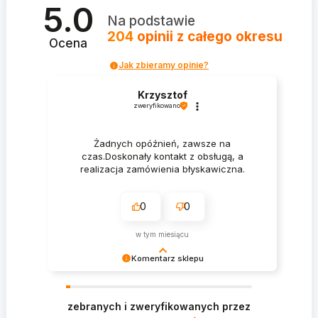
5.0
Na podstawie
204
opinii
z całego okresu
Ocena
Jak zbieramy opinie?
Krzysztof
zweryfikowano
Żadnych opóźnień, zawsze na
czas.Doskonały kontakt z obsługą, a
realizacja zamówienia błyskawiczna.
0
0
w tym miesiącu
Komentarz sklepu
Krzysztof Dziękujemy za zakupy w naszym
sklepie i zapraszamy ponownie
zebranych i zweryfikowanych przez