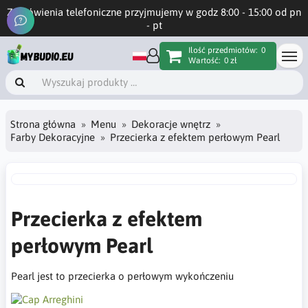
Zamówienia telefoniczne przyjmujemy w godz 8:00 - 15:00 od pn
- pt
Ilość przedmiotów:
0
Wartość:
0 zł
Strona główna
Menu
Dekoracje wnętrz
Farby Dekoracyjne
Przecierka z efektem perłowym Pearl
Przecierka z efektem
perłowym Pearl
Pearl jest to przecierka o perłowym wykończeniu