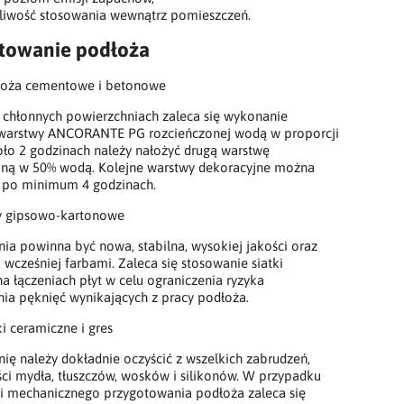
iwość stosowania wewnątrz pomieszczeń.
towanie podłoża
łoża cementowe i betonowe
 chłonnych powierzchniach zaleca się wykonanie
 warstwy ANCORANTE PG rozcieńczonej wodą w proporcji
oło 2 godzinach należy nałożyć drugą warstwę
oną w 50% wodą. Kolejne warstwy dekoracyjne można
 po minimum 4 godzinach.
y gipsowo-kartonowe
ia powinna być nowa, stabilna, wysokiej jakości oraz
 wcześniej farbami. Zaleca się stosowanie siatki
na łączeniach płyt w celu ograniczenia ryzyka
ia pęknięć wynikających z pracy podłoża.
ki ceramiczne i gres
ię należy dokładnie oczyścić z wszelkich zabrudzeń,
ci mydła, tłuszczów, wosków i silikonów. W przypadku
i mechanicznego przygotowania podłoża zaleca się