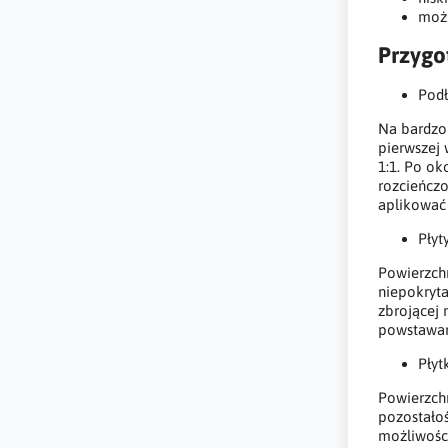
możl
Przygo
Pod
Na bardzo
pierwszej
1:1. Po ok
rozcieńcz
aplikować
Płyt
Powierzchn
niepokryta
zbrojącej 
powstawan
Płyt
Powierzchn
pozostałoś
możliwośc