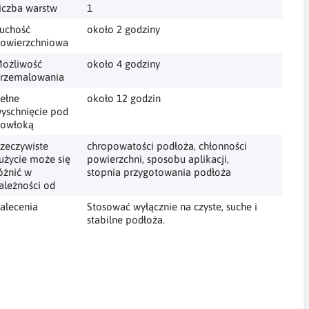
iczba warstw
1
uchość
około 2 godziny
owierzchniowa
ożliwość
około 4 godziny
rzemalowania
ełne
około 12 godzin
yschnięcie pod
owłoką
zeczywiste
chropowatości podłoża, chłonności
użycie może się
powierzchni, sposobu aplikacji,
óżnić w
stopnia przygotowania podłoża
ależności od
alecenia
Stosować wyłącznie na czyste, suche i
stabilne podłoża.