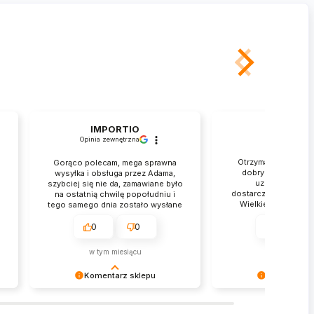
IMPORTIO
Rafał
Opinia zewnętrzna
zweryfikowan
Otrzymałem przesył
Gorąco polecam, mega sprawna
dobrym stanie. Je
wysyłka i obsługa przez Adama,
.
uznania za tak 
szybciej się nie da, zamawiane było
dostarczenie mojego
na ostatnią chwilę popołudniu i
Wielkie dzięki. Obs
tego samego dnia zostało wysłane
błyskawicznie p
rozwiązać mój p
0
0
0
Ekspresowa wysyłka
zarzutów. Fantastyc
w tym miesiącu
w tym miesi
Komentarz sklepu
Komentarz 
IMPORTIO Dziękujemy za zakupy w
Rafał Dziękujemy za 
naszym sklepie i zapraszamy
naszym sklepie i zap