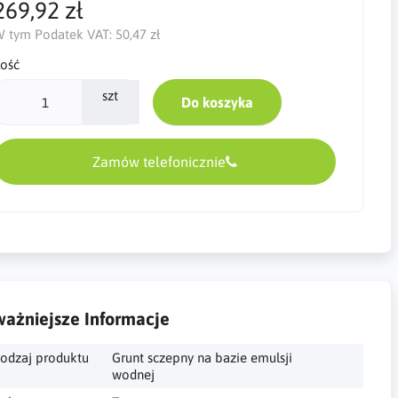
269,92 zł
 tym Podatek VAT:
50,47 zł
lość
szt
Do koszyka
Zamów telefonicznie
ażniejsze Informacje
odzaj produktu
Grunt sczepny na bazie emulsji
wodnej