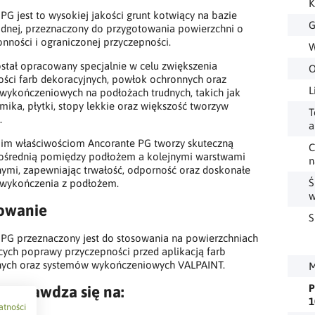
K
PG jest to wysokiej jakości grunt kotwiący na bazie
G
odnej, przeznaczony do przygotowania powierzchni o
łonności i ograniczonej przyczepności.
W
stał opracowany specjalnie w celu zwiększenia
O
ości farb dekoracyjnych, powłok ochronnych oraz
L
wykończeniowych na podłożach trudnych, takich jak
amika, płytki, stopy lekkie oraz większość tworzyw
T
.
a
oim właściwościom Ancorante PG tworzy skuteczną
C
ośrednią pomiędzy podłożem a kolejnymi warstwami
n
nymi, zapewniając trwałość, odporność oraz doskonałe
Ś
 wykończenia z podłożem.
w
owanie
S
 PG przeznaczony jest do stosowania na powierzchniach
ych poprawy przyczepności przed aplikacją farb
nych oraz systemów wykończeniowych VALPAINT.
M
P
t sprawdza się na:
1
atności