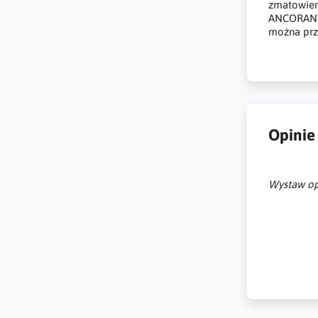
zmatowien
ANCORANTE
można prz
Opinie
Wystaw op