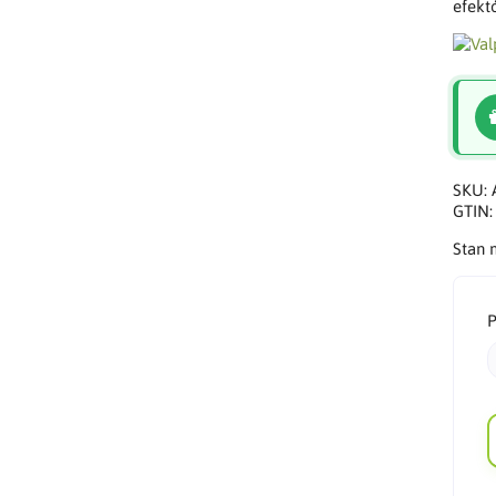
efekt
SKU:
GTIN
Stan
P