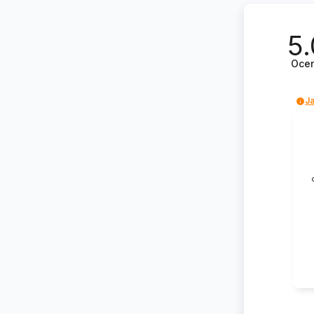
5.
Oce
Ja
Kr
na