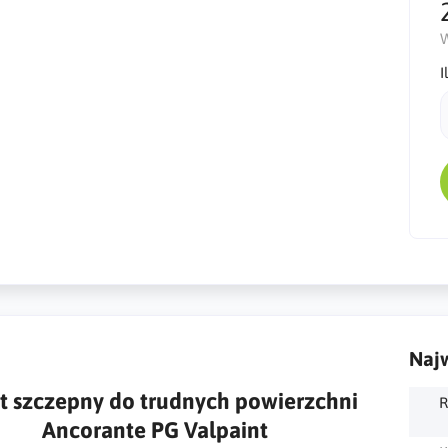
W
I
Najw
t szczepny do trudnych powierzchni
R
Ancorante PG Valpaint