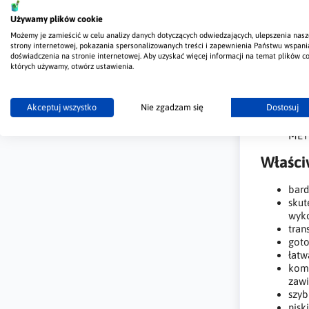
szkl
płyt
Używamy plików cookie
gres
Możemy je zamieścić w celu analizy danych dotyczących odwiedzających, ulepszenia nasz
stop
strony internetowej, pokazania spersonalizowanych treści i zapewnienia Państwu wspani
więk
doświadczenia na stronie internetowej. Aby uzyskać więcej informacji na temat plików co
których używamy, otwórz ustawienia.
płyt
pos
inny
Akceptuj wszystko
Nie zgadzam się
Dostosuj
Jest
syst
MET
Właści
bard
skut
wyk
tran
goto
łatw
komp
zawi
szyb
nisk