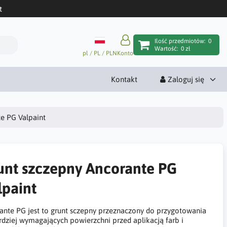
t
Ilość przedmiotów:
0
Wartość:
0 zł
pl / PL / PLN
Konto
Kontakt
Zaloguj się
e PG Valpaint
unt szczepny Ancorante PG
lpaint
ante PG jest to grunt sczepny przeznaczony do przygotowania
rdziej wymagających powierzchni przed aplikacją farb i