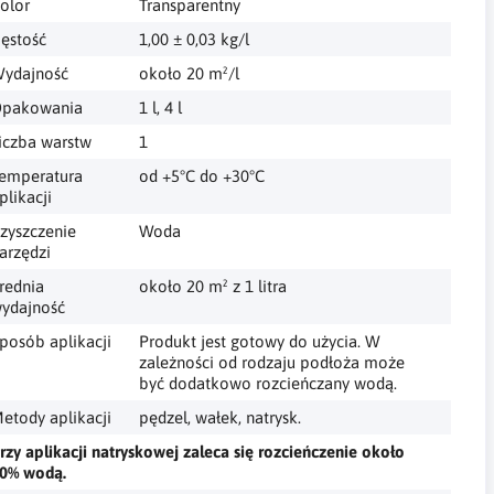
olor
Transparentny
ęstość
1,00 ± 0,03 kg/l
ydajność
około 20 m²/l
pakowania
1 l, 4 l
iczba warstw
1
emperatura
od +5°C do +30°C
plikacji
zyszczenie
Woda
arzędzi
rednia
około 20 m² z 1 litra
ydajność
posób aplikacji
Produkt jest gotowy do użycia. W
zależności od rodzaju podłoża może
być dodatkowo rozcieńczany wodą.
etody aplikacji
pędzel, wałek, natrysk.
rzy aplikacji natryskowej zaleca się rozcieńczenie około
0% wodą.