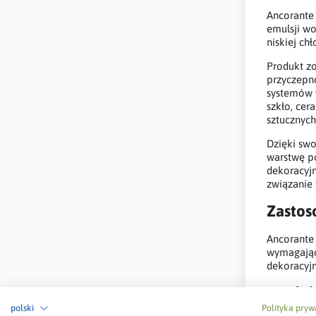
Ancorante 
emulsji w
niskiej ch
Produkt zo
przyczepn
systemów 
szkło, cer
sztucznych
Dzięki sw
warstwę p
dekoracyj
związanie
Zastos
Ancorante
wymagając
dekoracyj
Produk
polski
Polityka pryw