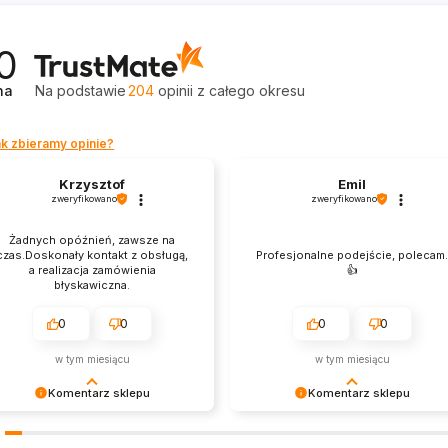
0
na
Na podstawie
204
opinii
z całego okresu
k zbieramy opinie?
Krzysztof
Emil
zweryfikowano
zweryfikowano
Żadnych opóźnień, zawsze na
czas.Doskonały kontakt z obsługą,
Profesjonalne podejście, polecam
a realizacja zamówienia
👍️
błyskawiczna.
0
0
0
0
w tym miesiącu
w tym miesiącu
Komentarz sklepu
Komentarz sklepu
zysztof Dziękujemy za zakupy w
Emil Dziękujemy za zakupy w
szym sklepie i zapraszamy
naszym sklepie i zapraszamy