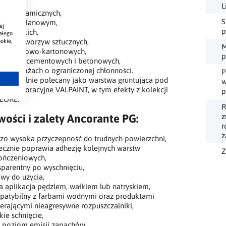
e,
L
kach ceramicznych,
S
ie porcelanowym,
ej
p
ach lekkich,
ałego
szości tworzyw sztucznych,
okie,
M
ach gipsowo-kartonowych,
p
adzkach cementowych i betonowych,
ch podłożach o ograniczonej chłonności.
P
 szczególnie polecany jako warstwa gruntująca pod
w
emy dekoracyjne VALPAINT, w tym efekty z kolekcji
p
EORE.
R
wości i zalety Ancorante PG:
z
r
z
zo wysoka przyczepność do trudnych powierzchni,
ecznie poprawia adhezję kolejnych warstw
Z
ończeniowych,
sparentny po wyschnięciu,
wy do użycia,
a aplikacja pędzlem, wałkiem lub natryskiem,
atybilny z farbami wodnymi oraz produktami
erającymi nieagresywne rozpuszczalniki,
kie schnięcie,
i poziom emisji zapachów,