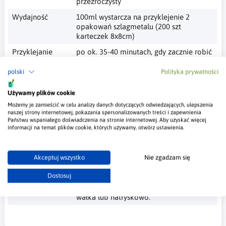
przezroczysty
Wydajność
100ml wystarcza na przyklejenie 2
opakowań szlagmetalu (200 szt
karteczek 8x8cm)
Przyklejanie
po ok. 35-40 minutach, gdy zacznie robić
szlagmetalu
się przezroczysty
polski
Polityka prywatności
Konsystencja
dość gęsty, średnio lepki
Większe
Producent wskazuje, że przy
Używamy plików cookie
zużycie na
chropowatych powierzchniach zużycie
Możemy je zamieścić w celu analizy danych dotyczących odwiedzających, ulepszenia
chropowatych
kleju może być większe niż standardowe.
naszej strony internetowej, pokazania spersonalizowanych treści i zapewnienia
Państwu wspaniałego doświadczenia na stronie internetowej. Aby uzyskać więcej
powierzchniach
Wydajność przy jednostronnym
informacji na temat plików cookie, których używamy, otwórz ustawienia.
nanoszeniu: 15-20g/m2.
Temperatura
od 15 do 25 stopni
pracy
Akceptuj wszystko
Nie zgadzam się
Rozcieńczanie
Klej można rozcieńczyć max 5% wodą.
Dostosuj
Aplikacja
aplikować go można za pomocą pędzla,
wałka lub natryskowo.