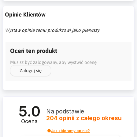
Opinie Klientów
Wystaw opinie temu produktowi jako pierwszy
Oceń ten produkt
Musisz być zalogowany, aby wystwić ocenę
Zaloguj się
5.0
Na podstawie
204
opinii
z całego okresu
Ocena
Jak zbieramy opinie?