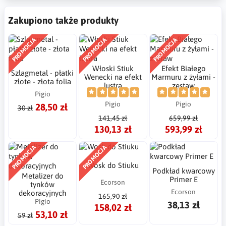
Zakupiono także produkty
PROMOCJA
PROMOCJA
PROMOCJA
Włoski Stiuk
Efekt Białego
Szlagmetal - płatki
Wenecki na efekt
Marmuru z żyłami -
złote - złota folia
lustra
zestaw
Pigio
Pigio
Pigio
28,50 zł
30 zł
141,45 zł
659,99 zł
130,13 zł
593,99 zł
PROMOCJA
PROMOCJA
Wosk do Stiuku
Podkład kwarcowy
Metalizer do
Primer E
Ecorson
tynków
Ecorson
dekoracyjnych
165,90 zł
Pigio
38,13 zł
158,02 zł
53,10 zł
59 zł