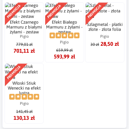
PROMOCJA
PROMOCJA
PROMOCJA
Efekt Czarnego
Efekt Białego
Szlagmetal - płatki
Marmuru z białymi
Marmuru z żyłami -
złote - złota folia
żyłami - zestaw
zestaw
Pigio
Pigio
Pigio
28,50 zł
779,01 zł
30 zł
701,11 zł
659,99 zł
593,99 zł
PROMOCJA
Włoski Stiuk
Wenecki na efekt
lustra
Pigio
141,45 zł
130,13 zł