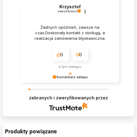
Krzysztof
zweryfikowano
Żadnych opóźnień, zawsze na
czas.Doskonały kontakt z obsługą, a
realizacja zamówienia błyskawiczna.
0
0
w tym miesiącu
Komentarz sklepu
Krzysztof Dziękujemy za zakupy w naszym
sklepie i zapraszamy ponownie
zebranych i zweryfikowanych przez
Produkty powiązane