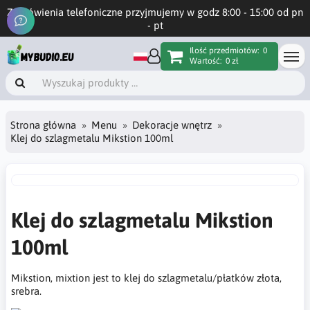
Zamówienia telefoniczne przyjmujemy w godz 8:00 - 15:00 od pn
- pt
Ilość przedmiotów:
0
Wartość:
0 zł
Strona główna
Menu
Dekoracje wnętrz
Klej do szlagmetalu Mikstion 100ml
Klej do szlagmetalu Mikstion
100ml
Mikstion, mixtion jest to klej do szlagmetalu/płatków złota,
srebra.