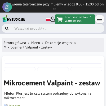
Zamówienia telefoniczne przyjmujemy w godz 8:00 - 15:00 od pn
- pt
Ilość przedmiotów:
0
Wartość:
0 zł
Strona główna
Menu
Dekoracje wnętrz
Mikrocement Valpaint - zestaw
Mikrocement Valpaint - zestaw
I-Beton Plus jest to cały system potrzebny do wykonania
mikrocementu.