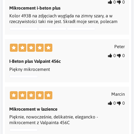
0
0
Mikrocement i-beton plus
Kolor 493B na zdjęciach wygląda na zimny szary, a w
rzeczywistości taki nie jest. Skradł moje serce, polecam
Peter
0
0
I-Beton plus Valpaint 456c
Piękny mikrocement
Marcin
0
0
Mikrocement w łazience
Pięknie, nowocześnie, delikatnie, elegancko -
mikrocement z Valpainta 456C