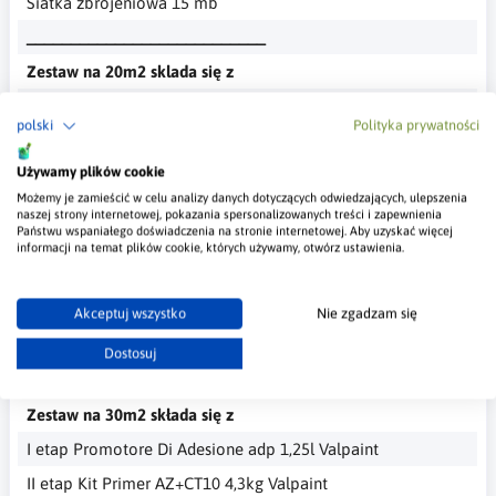
Siatka zbrojeniowa 15 mb
___________________________
Zestaw na 20m2 sklada się z
I etap Promotore Di Adesione adp 1l Valpaint
polski
Polityka prywatności
II etap Kit Primer AZ+CT10 4,65kg Valpaint
Używamy plików cookie
III etap Meteore 14 grosso 14l Valpaint
Możemy je zamieścić w celu analizy danych dotyczących odwiedzających, ulepszenia
IV etap Meteore 14 medio 24l Valpaint
naszej strony internetowej, pokazania spersonalizowanych treści i zapewnienia
Państwu wspaniałego doświadczenia na stronie internetowej. Aby uzyskać więcej
V etap Kit Otturapori OTB+CT45 2kg Valpaint
informacji na temat plików cookie, których używamy, otwórz ustawienia.
VI etap Kit top coat AR70opaco+CT80 0,4kg Valpaint
VI etap Kit top coat AR70opaco+CT80 1kg Valpaint
Akceptuj wszystko
Nie zgadzam się
Siatka zbrojeniowa 20mb
Dostosuj
___________________________
Zestaw na 30m2 składa się z
I etap Promotore Di Adesione adp 1,25l Valpaint
II etap Kit Primer AZ+CT10 4,3kg Valpaint