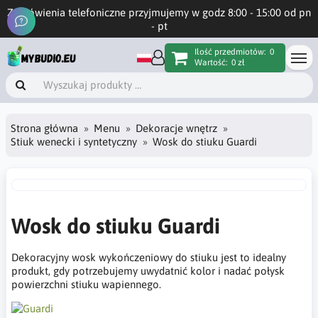
Zamówienia telefoniczne przyjmujemy w godz 8:00 - 15:00 od pn
- pt
Ilość przedmiotów:
0
Wartość:
0 zł
Strona główna
Menu
Dekoracje wnętrz
Stiuk wenecki i syntetyczny
Wosk do stiuku Guardi
Wosk do stiuku Guardi
Dekoracyjny wosk wykończeniowy do stiuku jest to idealny
produkt, gdy potrzebujemy uwydatnić kolor i nadać połysk
powierzchni stiuku wapiennego.