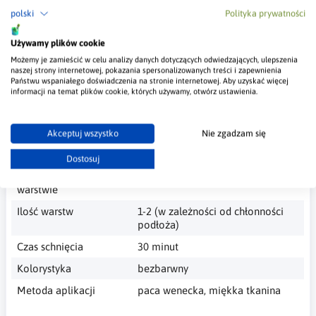
stiuków wapiennych w doskonałym stanie, ale także znacznie
polski
Polityka prywatności
upraszcza ich pielęgnację.
Używamy plików cookie
Ponadto, ten wosk doskonale sprawdzi się w pielęgnacji
powierzchni wykonanych z marmuru, granitu, kamienia czy
Możemy je zamieścić w celu analizy danych dotyczących odwiedzających, ulepszenia
naszej strony internetowej, pokazania spersonalizowanych treści i zapewnienia
terakoty, oferując im nie tylko ochronę, ale i nadając im
Państwu wspaniałego doświadczenia na stronie internetowej. Aby uzyskać więcej
niepowtarzalny połysk.
informacji na temat plików cookie, których używamy, otwórz ustawienia.
Najważniejsze Informacje
Akceptuj wszystko
Nie zgadzam się
Pojemność
0,4l
Dostosuj
Wydajność przy 1
10 - 15 m²/0,5l
warstwie
Ilość warstw
1-2 (w zależności od chłonności
podłoża)
Czas schnięcia
30 minut
Kolorystyka
bezbarwny
Metoda aplikacji
paca wenecka, miękka tkanina