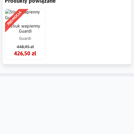
Produkty powiązane
PROMOCJA
Stiuk wapienny
Guardi
Guardi
448,95 zł
426,50 zł
Konto
Informacje
Kontakt
Tablica Ogłoszeń
Ustawienia regionalne
Zwroty i reklamacje
Utwórz konto
Dlaczego warto zaufać
Mybudio.eu?
Zaloguj się
Wsparcie i Współpraca z