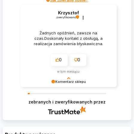
Jak zbieramy opinie?
Krzysztof
zweryfikowano
Żadnych opóźnień, zawsze na
czas.Doskonały kontakt z obsługą, a
realizacja zamówienia błyskawiczna.
0
0
w tym miesiącu
Komentarz sklepu
Krzysztof Dziękujemy za zakupy w naszym
sklepie i zapraszamy ponownie
zebranych i zweryfikowanych przez