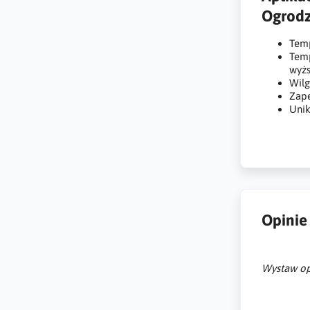
Ogrodz
Temp
Temp
wyżs
Wilg
Zape
Unik
Opinie
Wystaw op