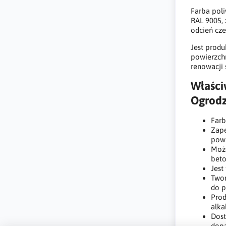
Farba pol
RAL 9005, 
odcień cze
Jest prod
powierzch
renowacji 
Właści
Ogrodz
Farb
Zape
powi
Moż
beto
Jest
Twor
do p
Prod
alka
Dost
dopa