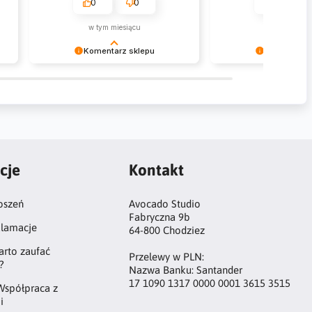
rozwiązać mój p
0
0
0
Ekspresowa wysyłka
zarzutów. Fantastyc
w tym miesiącu
w tym miesi
Komentarz sklepu
Komentarz 
IMPORTIO Dziękujemy za zakupy w
Rafał Dziękujemy za 
naszym sklepie i zapraszamy
naszym sklepie i zap
ponownie
ponownie
cje
Kontakt
oszeń
Avocado Studio
Fabryczna 9b
klamacje
64-800 Chodziez
arto zaufać
Przelewy w PLN:
?
Nazwa Banku: Santander
17 1090 1317 0000 0001 3615 3515
Współpraca z
i