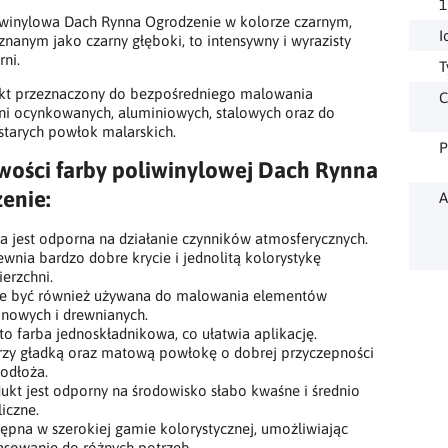
1
iwinylowa Dach Rynna Ogrodzenie w kolorze czarnym,
I
znanym jako czarny głęboki, to intensywny i wyrazisty
rni.
T
ukt przeznaczony do bezpośredniego malowania
C
ni ocynkowanych, aluminiowych, stalowych oraz do
starych powłok malarskich.
P
wości farby poliwinylowej Dach Rynna
enie:
A
a jest odporna na działanie czynników atmosferycznych.
wnia bardzo dobre krycie i jednolitą kolorystykę
erzchni.
e być również używana do malowania elementów
nowych i drewnianych.
 to farba jednoskładnikowa, co ułatwia aplikację.
zy gładką oraz matową powłokę o dobrej przyczepności
odłoża.
ukt jest odporny na środowisko słabo kwaśne i średnio
liczne.
ępna w szerokiej gamie kolorystycznej, umożliwiając
sowanie do różnych potrzeb.