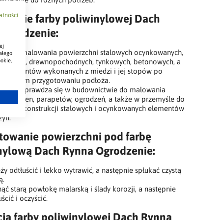
atności
owanie farby poliwinylowej Dach
Ogrodzenie:
ej
lna do malowania powierzchni stalowych ocynkowanych,
ałego
okie,
nianych, drewnopochodnych, tynkowych, betonowych, a
e elementów wykonanych z miedzi i jej stopów po
owiednim przygotowaniu podłoża.
onale sprawdza się w budownictwie do malowania
ów, rynien, parapetów, ogrodzeń, a także w przemyśle do
wania konstrukcji stalowych i ocynkowanych elementów
yn.
towanie powierzchni pod farbę
nylową Dach Rynna Ogrodzenie:
ży odtłuścić i lekko wytrawić, a następnie spłukać czystą
ą.
ąć starą powłokę malarską i ślady korozji, a następnie
uścić i oczyścić.
cja farby poliwinylowej Dach Rynna