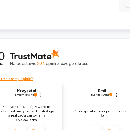
0
na
Na podstawie
204
opinii
z całego okresu
k zbieramy opinie?
Krzysztof
Emil
zweryfikowano
zweryfikowano
Żadnych opóźnień, zawsze na
czas.Doskonały kontakt z obsługą,
Profesjonalne podejście, polecam
a realizacja zamówienia
👍️
błyskawiczna.