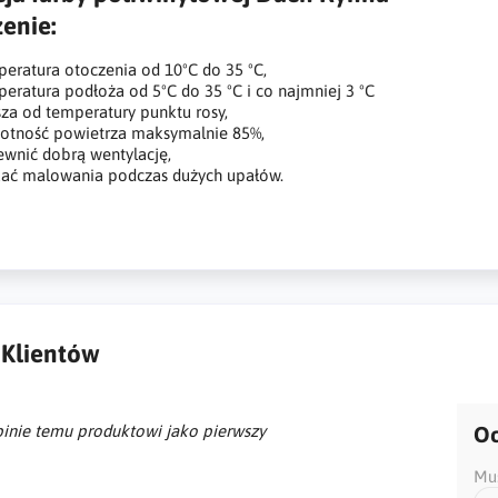
enie:
eratura otoczenia od 10ºC do 35 ºC,
eratura podłoża od 5ºC do 35 ºC i co najmniej 3 ºC
za od temperatury punktu rosy,
otność powietrza maksymalnie 85%,
wnić dobrą wentylację,
ać malowania podczas dużych upałów.
 Klientów
inie temu produktowi jako pierwszy
Oc
Mus