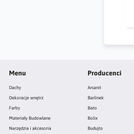
Kr
na
po
Menu
Producenci
Dachy
Arsanit
Dekoracje wnętrz
Barlinek
Farby
Bato
Materiały Budowlane
Bolix
Narzędzia i akcesoria
Budujto