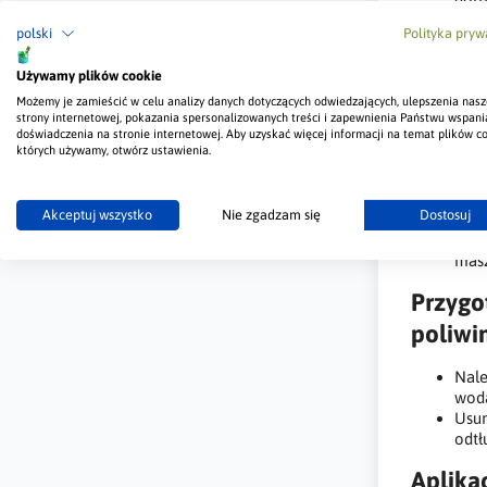
polski
Polityka pryw
Zastos
Rynna 
Używamy plików cookie
Możemy je zamieścić w celu analizy danych dotyczących odwiedzających, ulepszenia nasz
Idea
strony internetowej, pokazania spersonalizowanych treści i zapewnienia Państwu wspani
doświadczenia na stronie internetowej. Aby uzyskać więcej informacji na temat plików co
drew
których używamy, otwórz ustawienia.
takż
odp
Dosk
Akceptuj wszystko
Nie zgadzam się
Dostosuj
dach
malo
masz
Przygo
poliwi
Nale
wod
Usun
odtł
Aplika