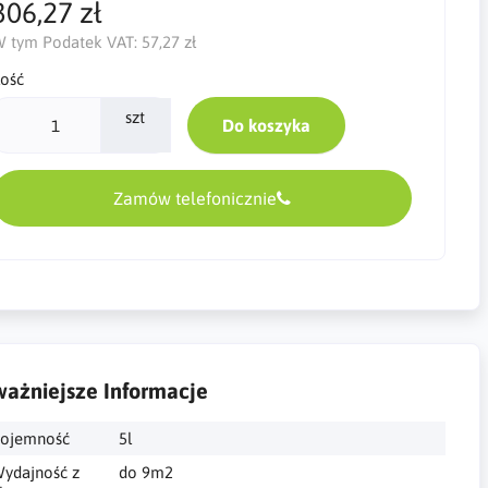
306,27 zł
 tym Podatek VAT:
57,27 zł
lość
szt
Do koszyka
Zamów telefonicznie
ażniejsze Informacje
ojemność
5l
ydajność z
do 9m2