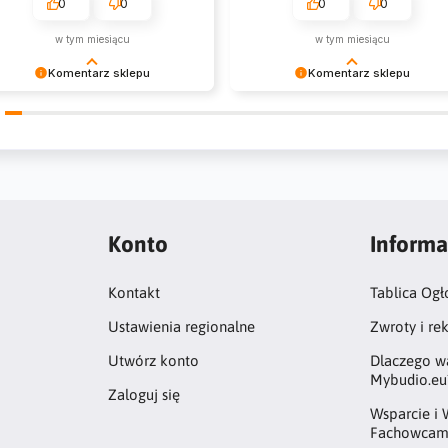
0
0
0
0
w tym miesiącu
w tym miesiącu
Komentarz sklepu
Komentarz sklepu
zysztof Dziękujemy za zakupy w
Emil Dziękujemy za zakupy w
szym sklepie i zapraszamy
naszym sklepie i zapraszamy
nownie
ponownie
Konto
Informa
Kontakt
Tablica Ogł
Ustawienia regionalne
Zwroty i re
Utwórz konto
Dlaczego w
Mybudio.eu
Zaloguj się
Wsparcie i 
Fachowcam