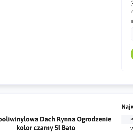
W
I
Najw
 poliwinylowa Dach Rynna Ogrodzenie
P
kolor czarny 5l Bato
W