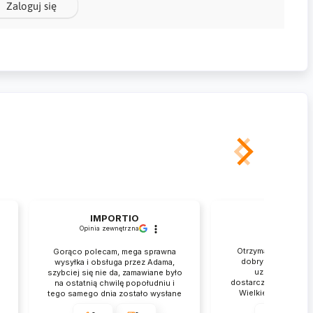
Zaloguj się
IMPORTIO
Rafał
Opinia zewnętrzna
zweryfikowan
Otrzymałem przesył
Gorąco polecam, mega sprawna
dobrym stanie. Je
wysyłka i obsługa przez Adama,
.
uznania za tak 
szybciej się nie da, zamawiane było
dostarczenie mojego
na ostatnią chwilę popołudniu i
Wielkie dzięki. Obs
tego samego dnia zostało wysłane
błyskawicznie p