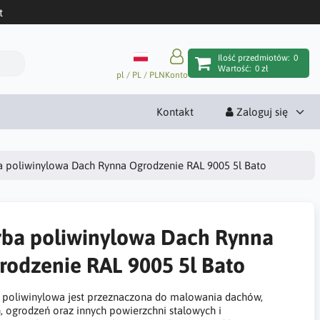
t
Ilość przedmiotów:
0
Wartość:
0 zł
pl / PL / PLN
Konto
Kontakt
Zaloguj się
a poliwinylowa Dach Rynna Ogrodzenie RAL 9005 5l Bato
rba poliwinylowa Dach Rynna
rodzenie RAL 9005 5l Bato
 poliwinylowa jest przeznaczona do malowania dachów,
n, ogrodzeń oraz innych powierzchni stalowych i