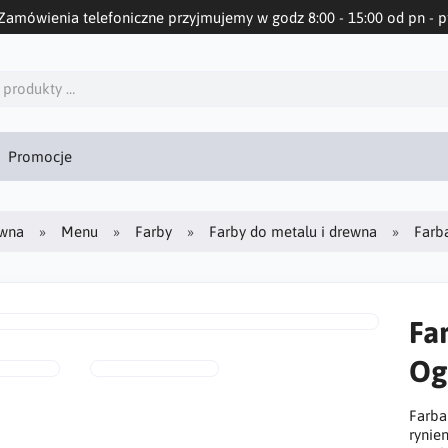
Zamówienia telefoniczne przyjmujemy w godz 8:00 - 15:00 od pn - p
Promocje
ówna
Menu
Farby
Farby do metalu i drewna
Farb
Fa
Og
Farba
rynie