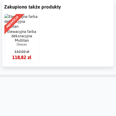
Zakupiono także produkty
PROMOCJA
Elewacyjna farba
dekoracyjna
Multilan
Dewax
132,02 zł
118,82 zł
Konto
Informacje
Kontakt
Tablica Ogłoszeń
Ustawienia regionalne
Zwroty i reklamacje
Utwórz konto
Dlaczego warto zaufać