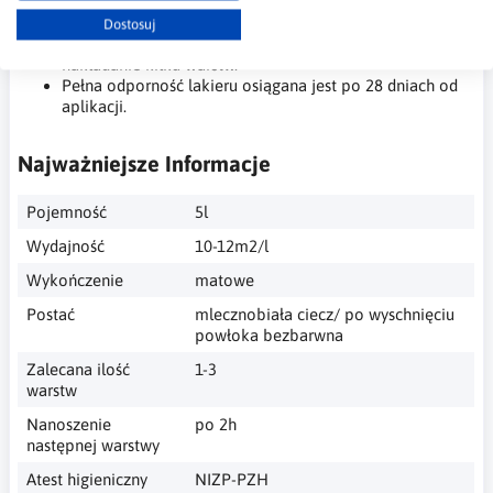
Aplikować cienkimi, równymi warstwami, unikając
zacieków.
Dostosuj
W celu uzyskania bardziej trwałej powłoki, możliwe jest
nakładanie kilku warstw.
Pełna odporność lakieru osiągana jest po 28 dniach od
aplikacji.
Najważniejsze Informacje
Pojemność
5l
Wydajność
10-12m2/l
Wykończenie
matowe
Postać
mlecznobiała ciecz/ po wyschnięciu
powłoka bezbarwna
Zalecana ilość
1-3
warstw
Nanoszenie
po 2h
następnej warstwy
Atest higieniczny
NIZP-PZH