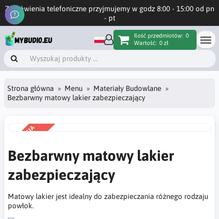
Zamówienia telefoniczne przyjmujemy w godz 8:00 - 15:00 od pn
- pt
Ilość przedmiotów:
0
Wartość:
0 zł
Strona główna
Menu
Materiały Budowlane
Bezbarwny matowy lakier zabezpieczający
PROMOCJA
-5%
Bezbarwny matowy lakier
zabezpieczający
Matowy lakier jest idealny do zabezpieczania różnego rodzaju
powłok.