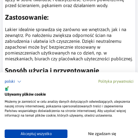
przed ścieraniem, pękaniem oraz działaniem wody.
Zastosowanie:
Lakier idealnie sprawdza się zarówno we wnętrzach, jak i na
zewnątrz. Po nałożeniu zwiększa odporność ścian na
zabrudzenia i ułatwia ich czyszczenie. Dzięki neutralnemu
zapachowi może być bezpiecznie stosowany w
pomieszczeniach użytkowanych na co dzień, np. w
mieszkaniach, biurach czy placówkach użyteczności publicznej.
Sposób użycia i przygotowanie
powierzchni:
polski
Polityka prywatności
Produkt gotowy do użycia – nie wymaga rozcieńczania,
Używamy plików cookie
choć w przypadku zgęstnienia można dodać do 5%
Możemy je zamieścić w celu analizy danych dotyczących odwiedzających, ulepszenia
wody.
naszej strony internetowej, pokazania spersonalizowanych treści i zapewnienia
Przed aplikacją powierzchnię należy dokładnie oczyścić,
Państwu wspaniałego doświadczenia na stronie internetowej. Aby uzyskać więcej
osuszyć i odpylić.
informacji na temat plików cookie, których używamy, otwórz ustawienia.
Tynki cementowo-wapienne można pokrywać lakierem
po minimum 3–4 tygodniach od ich położenia.
Przed nałożeniem lakier należy dobrze wymieszać.
Akceptuj wszystko
Nie zgadzam się