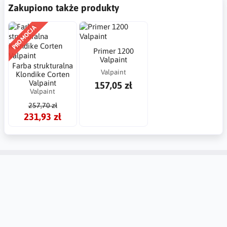
Zakupiono także produkty
PROMOCJA
Primer 1200
Valpaint
Farba strukturalna
Valpaint
Klondike Corten
Valpaint
157,05 zł
Valpaint
257,70 zł
231,93 zł
Konto
Informacje
Kontakt
Tablica Ogłoszeń
Ustawienia regionalne
Zwroty i reklamacje
Utwórz konto
Dlaczego warto zaufać