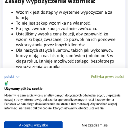
Zasady wypożyczenia wzornika:
Wzornik jest dostępny w systemie wypożyczenia za
kaucją.
To nie jest zakup wzornika na własność.
Po jego zwrocie kaucja zostanie zwrócona.
Ustaliliśmy wysoką cenę kaucji, aby zapewnić, że
wzorniki będą zwracane, co pozwoli na ich ponowne
wykorzystanie przez innych klientów.
Dla naszych stałych klientów, takich jak wykonawcy,
którzy mają u nas historię zamówień (minimum 5 w
ciągu roku), istnieje możliwość stałego, bezpłatnego
wypożyczenia wzornika.
Zasady zwrotu kaucji:
polski
Polityka prywatności
Zwracamy koszty wzornika, nie obejmując kosztów
Używamy plików cookie
dostawy.
Możemy je zamieścić w celu analizy danych dotyczących odwiedzających, ulepszenia
Wzornik należy zwrócić w ciągu 30 dni od daty zakupu.
naszej strony internetowej, pokazania spersonalizowanych treści i zapewnienia
Państwu wspaniałego doświadczenia na stronie internetowej. Aby uzyskać więcej
Zwrot środków nastąpi w ciągu 5 dni od otrzymania
informacji na temat plików cookie, których używamy, otwórz ustawienia.
zwróconego wzornika.
W przypadku uszkodzenia lub zabrudzenia wzornika,
zwrot kaucji nie następuje.
Akceptuj wszystko
Nie zgadzam się