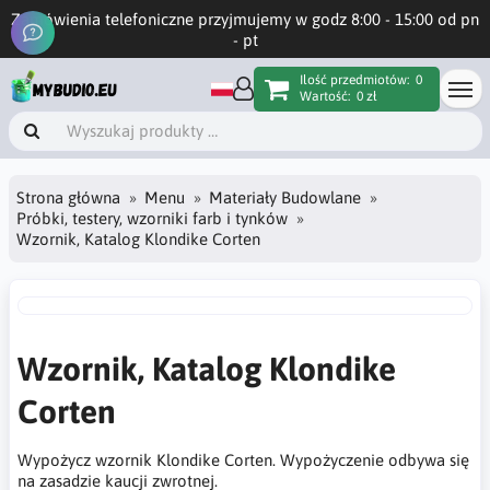
Zamówienia telefoniczne przyjmujemy w godz 8:00 - 15:00 od pn
- pt
Ilość przedmiotów:
0
Wartość:
0 zł
Strona główna
Menu
Materiały Budowlane
Próbki, testery, wzorniki farb i tynków
Wzornik, Katalog Klondike Corten
Wzornik, Katalog Klondike
Corten
Wypożycz wzornik Klondike Corten. Wypożyczenie odbywa się
na zasadzie kaucji zwrotnej.