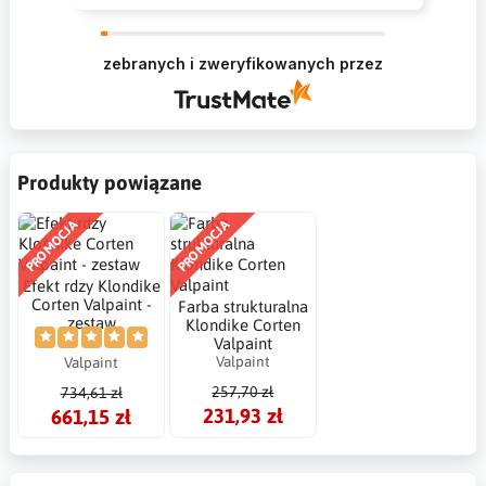
Krzysztof Dziękujemy za zakupy w naszym
sklepie i zapraszamy ponownie
zebranych i zweryfikowanych przez
Produkty powiązane
PROMOCJA
PROMOCJA
Efekt rdzy Klondike
Corten Valpaint -
Farba strukturalna
zestaw
Klondike Corten
Valpaint
Valpaint
Valpaint
257,70 zł
734,61 zł
231,93 zł
661,15 zł