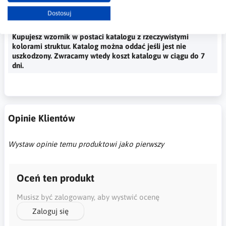
Najważniejsze Informacje
Dostosuj
Kupujesz wzornik w postaci katalogu z rzeczywistymi
kolorami struktur. Katalog można oddać jeśli jest nie
uszkodzony. Zwracamy wtedy koszt katalogu w ciągu do 7
dni.
Opinie Klientów
Wystaw opinie temu produktowi jako pierwszy
Oceń ten produkt
Musisz być zalogowany, aby wystwić ocenę
Zaloguj się