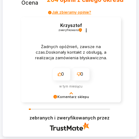
Ocena
Jak zbieramy opinie?
Krzysztof
zweryfikowano
Żadnych opóźnień, zawsze na
czas.Doskonały kontakt z obsługą, a
realizacja zamówienia błyskawiczna.
0
0
w tym miesiącu
Komentarz sklepu
Krzysztof Dziękujemy za zakupy w naszym
sklepie i zapraszamy ponownie
zebranych i zweryfikowanych przez