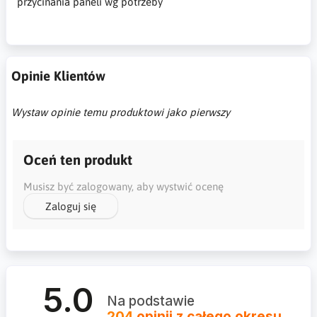
przycinania paneli wg potrzeby
Opinie Klientów
Wystaw opinie temu produktowi jako pierwszy
Oceń ten produkt
Musisz być zalogowany, aby wystwić ocenę
Zaloguj się
5.0
Na podstawie
204
opinii
z całego okresu