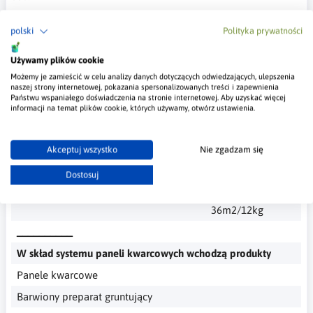
Jest w grupie trzeciej, więc wybierasz kolor podkładu grupa III,
polski
Polityka prywatności
dalej pojemność, wybierasz odpowiednią ilość wiader i
gotowe.
Używamy plików cookie
Możemy je zamieścić w celu analizy danych dotyczących odwiedzających, ulepszenia
Najważniejsze Informacje
naszej strony internetowej, pokazania spersonalizowanych treści i zapewnienia
Państwu wspaniałego doświadczenia na stronie internetowej. Aby uzyskać więcej
informacji na temat plików cookie, których używamy, otwórz ustawienia.
Kolor
Biały lub
barwiony pod
kolor paneli
Akceptuj wszystko
Nie zgadzam się
Opakowanie
3,5 kg i 12 kg
Dostosuj
Wydajność
0,3 kg/m2, czyli
średnio
36m2/12kg
__________
W skład systemu paneli kwarcowych wchodzą produkty
Panele kwarcowe
Barwiony preparat gruntujący