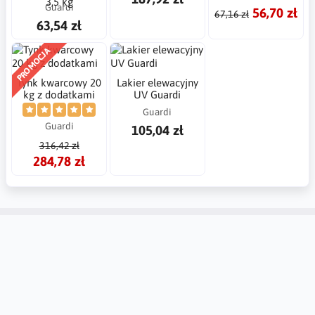
3,5 kg
Guardi
56,70 zł
67,16 zł
63,54 zł
PROMOCJA
Tynk kwarcowy 20
Lakier elewacyjny
kg z dodatkami
UV Guardi
Guardi
Guardi
105,04 zł
316,42 zł
284,78 zł
Konto
Informacje
Kontakt
Tablica Ogłoszeń
Ustawienia regionalne
Zwroty i reklamacje
Utwórz konto
Dlaczego warto zaufać