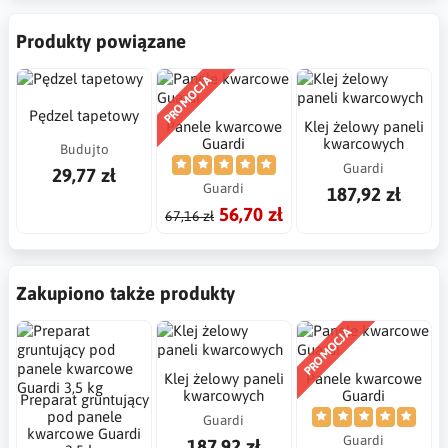
Produkty powiązane
PROMOCJA
Pędzel tapetowy
Panele kwarcowe
Klej żelowy paneli
Guardi
kwarcowych
Budujto
Guardi
29,77 zł
Guardi
187,92 zł
56,70 zł
67,16 zł
Zakupiono także produkty
PROMOCJA
Klej żelowy paneli
Panele kwarcowe
kwarcowych
Guardi
Preparat gruntujący
pod panele
Guardi
kwarcowe Guardi
Guardi
187,92 zł