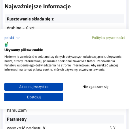
Najważniejsze Informacje
Rusztowanie składa się z
drabina – 6 szt
drabina nadstawki – 2 szt
polski
Polityka prywatności
bramka stabilizująca – 4 szt
Używamy plików cookie
podest z otwieraną klapą – 2 szt
Możemy je zamieścić w celu analizy danych dotyczących odwiedzających, ulepszenia
naszej strony internetowej, pokazania spersonalizowanych treści i zapewnienia
zestaw burt podestu – 2 kpl
Państwu wspaniałego doświadczenia na stronie internetowej. Aby uzyskać więcej
informacji na temat plików cookie, których używamy, otwórz ustawienia.
stężenie poziome – 2 szt
stężenie skośne – 6 szt
Akceptuj wszystko
Nie zgadzam się
zestaw stabilizatorów (stabilizator – 4 szt., łącznik
stabilizatorów – 2 szt.) – 1 kpl
Dostosuj
zestaw kołowy 4 szt. o średnicy 150 mm z
hamulcem
Parametry
wysokość podestu h1
5,31