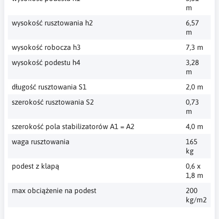
m
wysokość rusztowania h2
6,57
m
wysokość robocza h3
7,3 m
wysokość podestu h4
3,28
m
długość rusztowania S1
2,0 m
szerokość rusztowania S2
0,73
m
szerokość pola stabilizatorów A1 = A2
4,0 m
waga rusztowania
165
kg
podest z klapą
0,6 x
1,8 m
max obciążenie na podest
200
kg/m2