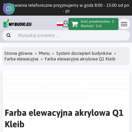
Zamówienia telefoniczne przyjmujemy w godz 8:00 - 15:00 od pn
- pt
Ilość przedmiotów:
0
Wartość:
0 zł
Strona główna
Menu
System dociepleń budynków
Farba elewacyjna
Farba elewacyjna akrylowa Q1 Kleib
Farba elewacyjna akrylowa Q1
Kleib