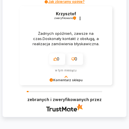
Jak zbieramy opinie?
Krzysztof
zweryfikowano
Żadnych opóźnień, zawsze na
czas.Doskonały kontakt z obsługą, a
realizacja zamówienia błyskawiczna.
0
0
w tym miesiącu
Komentarz sklepu
Krzysztof Dziękujemy za zakupy w naszym
sklepie i zapraszamy ponownie
zebranych i zweryfikowanych przez