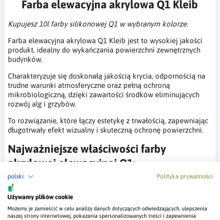
Farba elewacyjna akrylowa Q1 Kleib
Kupujesz 10l farby silikonowej Q1 w wybranym kolorze.
Farba elewacyjna akrylowa Q1 Kleib jest to wysokiej jakości
produkt, idealny do wykańczania powierzchni zewnętrznych
budynków.
Charakteryzuje się doskonałą jakością krycia, odpornością na
trudne warunki atmosferyczne oraz pełną ochroną
mikrobiologiczną, dzięki zawartości środków eliminujących
rozwój alg i grzybów.
To rozwiązanie, które łączy estetykę z trwałością, zapewniając
długotrwały efekt wizualny i skuteczną ochronę powierzchni.
Najważniejsze właściwości farby
akrylowej elewacyjnej Q1:
polski
Polityka prywatności
Pełna ochrona mikrobiologiczna:
Farba zawiera środki
przeciwdziałające rozwojowi alg i grzybów, co chroni
Używamy plików cookie
powierzchnię przed zanieczyszczeniami biologicznymi.
Możemy je zamieścić w celu analizy danych dotyczących odwiedzających, ulepszenia
Wysoka odporność na działanie warunków
naszej strony internetowej, pokazania spersonalizowanych treści i zapewnienia
atmosferycznych:
Farba wykazuje trwałość na wpływ