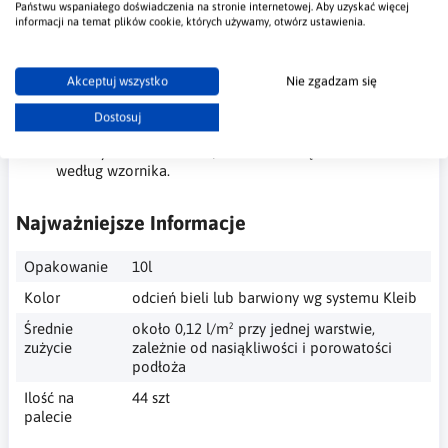
Państwu wspaniałego doświadczenia na stronie internetowej. Aby uzyskać więcej
deszczu, wiatru, mrozu oraz promieni UV.
informacji na temat plików cookie, których używamy, otwórz ustawienia.
Doskonała jakość krycia:
Produkt zapewnia
równomierne i intensywne pokrycie powierzchni.
Możliwość aplikacji natryskiem:
Farba może być
Akceptuj wszystko
Nie zgadzam się
aplikowana zarówno tradycyjnie, jak i za pomocą
natrysku, co przyspiesza prace malarskie.
Dostosuj
Dostępność szerokiej palety kolorów: Farba występuje w
bazowym odcieniu bieli, z możliwością barwienia
według wzornika.
Najważniejsze Informacje
Opakowanie
10l
Kolor
odcień bieli lub barwiony wg systemu Kleib
Średnie
około 0,12 l/m² przy jednej warstwie,
zużycie
zależnie od nasiąkliwości i porowatości
podłoża
Ilość na
44 szt
palecie