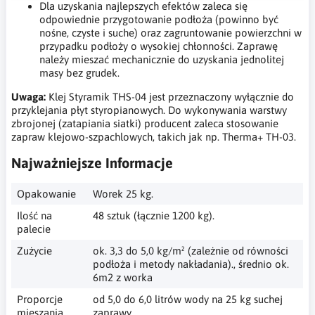
Dla uzyskania najlepszych efektów zaleca się
odpowiednie przygotowanie podłoża (powinno być
nośne, czyste i suche) oraz zagruntowanie powierzchni w
przypadku podłoży o wysokiej chłonności. Zaprawę
należy mieszać mechanicznie do uzyskania jednolitej
masy bez grudek.
Uwaga:
Klej Styramik THS-04 jest przeznaczony wyłącznie do
przyklejania płyt styropianowych. Do wykonywania warstwy
zbrojonej (zatapiania siatki) producent zaleca stosowanie
zapraw klejowo-szpachlowych, takich jak np. Therma+ TH-03.
Najważniejsze Informacje
Opakowanie
Worek 25 kg.
Ilość na
48 sztuk (łącznie 1200 kg).
palecie
Zużycie
ok. 3,3 do 5,0 kg/m² (zależnie od równości
podłoża i metody nakładania)., średnio ok.
6m2 z worka
Proporcje
od 5,0 do 6,0 litrów wody na 25 kg suchej
mieszania
zaprawy.