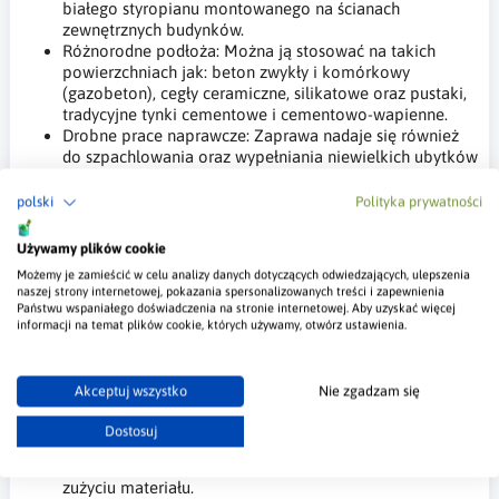
białego styropianu montowanego na ścianach
zewnętrznych budynków.
Różnorodne podłoża: Można ją stosować na takich
powierzchniach jak: beton zwykły i komórkowy
(gazobeton), cegły ceramiczne, silikatowe oraz pustaki,
tradycyjne tynki cementowe i cementowo-wapienne.
Drobne prace naprawcze: Zaprawa nadaje się również
do szpachlowania oraz wypełniania niewielkich ubytków
w podłożu mineralnym.
polski
Polityka prywatności
Najważniejsze właściwości kleju do
styropianu THS-04:
Używamy plików cookie
Możemy je zamieścić w celu analizy danych dotyczących odwiedzających, ulepszenia
naszej strony internetowej, pokazania spersonalizowanych treści i zapewnienia
Wysoka przyczepność: Gwarantuje trwałe i stabilne
Państwu wspaniałego doświadczenia na stronie internetowej. Aby uzyskać więcej
połączenie izolacji z elewacją.
informacji na temat plików cookie, których używamy, otwórz ustawienia.
Szybki przyrost wytrzymałości: Przyspiesza proces
realizacji prac dociepleniowych.
Kompatybilność systemowa: Produkt wchodzi w skład
Akceptuj wszystko
Nie zgadzam się
profesjonalnych systemów ociepleń THERMA+ (w
wariantach m.in. THERMATynk-A, SN, ST, SI).
Dostosuj
Wydajność: Dzięki odpowiednio dobranej recepturze,
produkt pozwala na efektywną pracę przy optymalnym
zużyciu materiału.