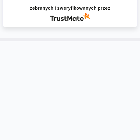
sklepie i zapraszamy ponownie
zebranych i zweryfikowanych przez
Konto
Informacje
Kontakt
Tablica Ogłoszeń
Ustawienia regionalne
Zwroty i reklamacje
Utwórz konto
Dlaczego warto zaufać
Mybudio.eu?
Zaloguj się
Wsparcie i Współpraca z
Fachowcami
Wycena towarów
Polityka Prywatności
Regulamin Sklepu