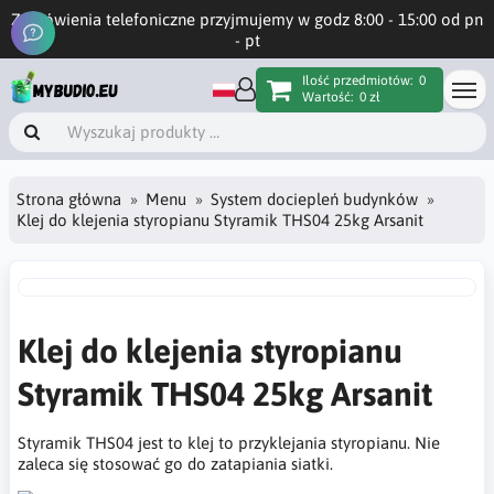
Zamówienia telefoniczne przyjmujemy w godz 8:00 - 15:00 od pn
- pt
Ilość przedmiotów:
0
Wartość:
0 zł
Strona główna
Menu
System dociepleń budynków
Klej do klejenia styropianu Styramik THS04 25kg Arsanit
Klej do klejenia styropianu
Styramik THS04 25kg Arsanit
Styramik THS04 jest to klej to przyklejania styropianu. Nie
zaleca się stosować go do zatapiania siatki.