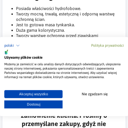
Posiada właściwości hydrofobowe.
Tworzy mocną, trwałą, estetyczną i odporną warstwę
ochronną ścian.
Jest to gotowa masa tynkarska.
Duża gama kolorystyczna.
Tworzy warstwę ochronną przed zjawiskami
atmosferycznymi, w tym przed zanieczyszczeniami z
polski
Polityka prywatności
powietrza.
Używamy plików cookie
Możemy je zamieścić w celu analizy danych dotyczących odwiedzających, ulepszenia
Jeśli jesteś zainteresowany innym kolorem to zapraszamy do
naszej strony internetowej, pokazania spersonalizowanych treści i zapewnienia
kontaktu -
wycena@budujto.pl
Państwu wspaniałego doświadczenia na stronie internetowej. Aby uzyskać więcej
informacji na temat plików cookie, których używamy, otwórz ustawienia.
Podaj nam kolor, metraż i miejsce dostawy, a my przygotujemy
dla Ciebie indywidualną wycenę.
Akceptuj wszystko
Nie zgadzam się
Dostosuj
Tynk jest barwiony pod indywidualne
zamówienie klienta. Prosimy o
przemyślane zakupy, gdyż nie