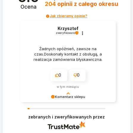
204
opinii
z całego okresu
Ocena
Jak zbieramy opinie?
Krzysztof
zweryfikowano
Żadnych opóźnień, zawsze na
czas.Doskonały kontakt z obsługą, a
realizacja zamówienia błyskawiczna.
0
0
w tym miesiącu
Komentarz sklepu
Krzysztof Dziękujemy za zakupy w naszym
sklepie i zapraszamy ponownie
zebranych i zweryfikowanych przez