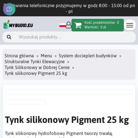
Zamówienia telefoniczne przyjmujemy w godz 8:00 - 15:00 od pn
- pt
Ilość przedmiotów:
0
Wartość:
0 zł
Strona główna
Menu
System dociepleń budynków
Strukturalne Tynki Elewacyjne
Tynk Silikonowy w Dobrej Cenie
Tynk silikonowy Pigment 25 kg
Tynk silikonowy Pigment 25 kg
Tynk silikonowy hydrofobowy Pigment tworzy trwałą,