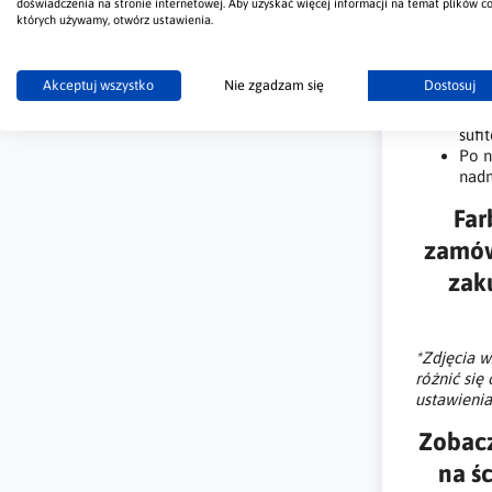
doświadczenia na stronie internetowej. Aby uzyskać więcej informacji na temat plików co
Najp
których używamy, otwórz ustawienia.
Gdy 
przy
ją g
Akceptuj wszystko
Nie zgadzam się
Dostosuj
efek
W tr
sufi
Po n
nadm
Far
zamów
zak
*Zdjęcia 
różnić si
ustawienia
Zobacz
na śc