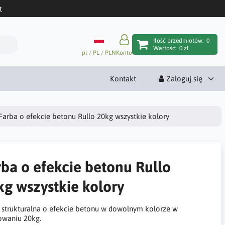
t
Ilość przedmiotów:
0
Wartość:
0 zł
pl / PL / PLN
Konto
Kontakt
Zaloguj się
Farba o efekcie betonu Rullo 20kg wszystkie kolory
rba o efekcie betonu Rullo
kg wszystkie kolory
 strukturalna o efekcie betonu w dowolnym kolorze w
waniu 20kg.