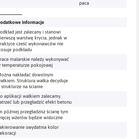
paca
_________
odatkowe Informacje
odkład jest zalecany i stanowi
ierwszą warstwę krycia, jednak w
raktyce cześć wykonawców nie
tosuje podkładu
race malarskie należy wykonywać
 temperaturze pokojowej
ożna nakładać dowolnym
ałkiem. Struktura wałka decyduje
 strukturze na ścianie
o aplikacji wałkiem zalecamy
atrzeć lub przegładzić efekt betonu
m później przegładzisz ścianę tym
ięcej wżerów będzie widoczne
akierowanie uwydatnia kolor
ekoracji