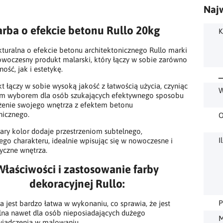
Najw
arba o efekcie betonu Rullo 20kg
K
kturalna o efekcie betonu architektonicznego Rullo marki
owoczesny produkt malarski, który łączy w sobie zarówno
ność, jak i estetykę.
_
t łączy w sobie wysoką jakość z łatwością użycia, czyniąc
W
ym wyborem dla osób szukających efektywnego sposobu
żenie swojego wnętrza z efektem betonu
nicznego.
O
zary kolor dodaje przestrzeniom subtelnego,
I
nego charakteru, idealnie wpisując się w nowoczesne i
yczne wnętrza.
Właściwości i zastosowanie farby
dekoracyjnej Rullo:
P
a jest bardzo łatwa w wykonaniu, co sprawia, że jest
lna nawet dla osób nieposiadających dużego
M
iadczenia w malowaniu.