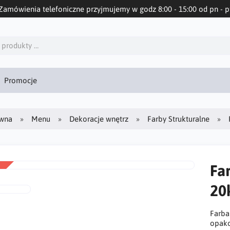
Zamówienia telefoniczne przyjmujemy w godz 8:00 - 15:00 od pn - p
Promocje
ówna
Menu
Dekoracje wnętrz
Farby Strukturalne
Fa
20
Farba
opako