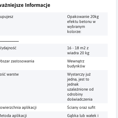
ażniejsze Informacje
upujesz
Opakowanie 20kg
efektu betonu w
wybranym
kolorze:
_________
ydajność
16 - 18 m2 z
wiadra 20 kg
bszar zastosowania
Wewnątrz
budynków
lość warstw
Wystarczy już
jedna, jest to
jednak
uzależnione od
odrobiny
doświadczenia
owierzchnia aplikacji
Ściany oraz sufit
etoda aplikacji
Gąbka lub wałek i