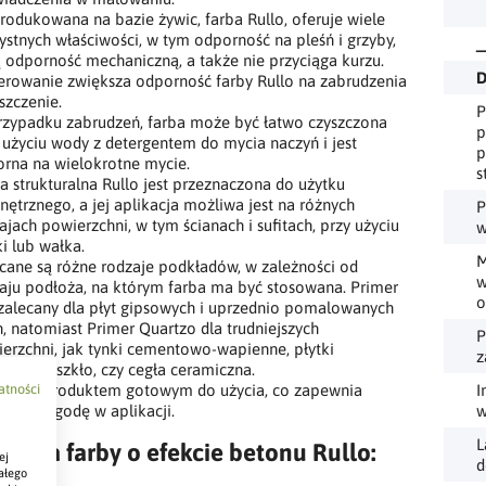
odukowana na bazie żywic, farba Rullo, oferuje wiele
ystnych właściwości, w tym odporność na pleśń i grzyby,
_
 odporność mechaniczną, a także nie przyciąga kurzu.
D
erowanie zwiększa odporność farby Rullo na zabrudzenia
yszczenie.
P
zypadku zabrudzeń, farba może być łatwo czyszczona
p
 użyciu wody z detergentem do mycia naczyń i jest
p
rna na wielokrotne mycie.
s
a strukturalna Rullo jest przeznaczona do użytku
ętrznego, a jej aplikacja możliwa jest na różnych
P
ajach powierzchni, w tym ścianach i sufitach, przy użyciu
w
i lub wałka.
M
cane są różne rodzaje podkładów, w zależności od
w
aju podłoża, na którym farba ma być stosowana. Primer
o
 zalecany dla płyt gipsowych i uprzednio pomalowanych
n, natomiast Primer Quartzo dla trudniejszych
P
erzchni, jak tynki cementowo-wapienne, płytki
z
miczne, szkło, czy cegła ceramiczna.
a jest produktem gotowym do użycia, co zapewnia
I
atności
ść i wygodę w aplikacji​​​​.
w
L
ikacja farby o efekcie betonu Rullo:
ej
d
ałego