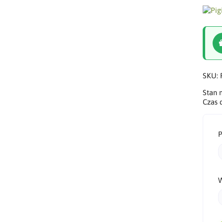
SKU:
Stan
Czas 
P
W