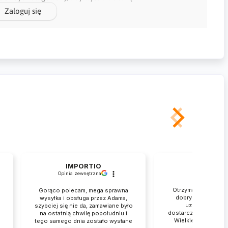
Zaloguj się
IMPORTIO
Rafał
Opinia zewnętrzna
zweryfikowan
Otrzymałem przesył
Gorąco polecam, mega sprawna
dobrym stanie. Je
wysyłka i obsługa przez Adama,
.
uznania za tak 
szybciej się nie da, zamawiane było
dostarczenie mojego
na ostatnią chwilę popołudniu i
Wielkie dzięki. Obs
tego samego dnia zostało wysłane
błyskawicznie p