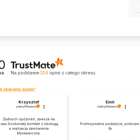
0
na
Na podstawie
204
opinii
z całego okresu
k zbieramy opinie?
Krzysztof
Emil
zweryfikowano
zweryfikowano
Żadnych opóźnień, zawsze na
czas.Doskonały kontakt z obsługą,
Profesjonalne podejście, polecam
a realizacja zamówienia
👍️
błyskawiczna.