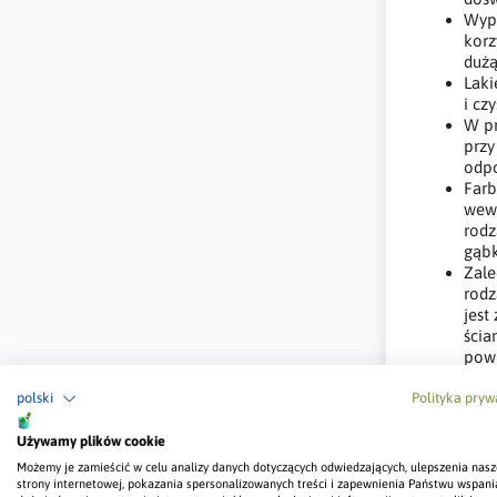
Wypr
korz
dużą
Laki
i cz
W pr
przy
odpo
Farb
wewn
rodz
gąbk
Zale
rodz
jest
ścia
powi
cera
Farb
polski
Polityka pryw
łatwo
Używamy plików cookie
Apl
Możemy je zamieścić w celu analizy danych dotyczących odwiedzających, ulepszenia nasz
strony internetowej, pokazania spersonalizowanych treści i zapewnienia Państwu wspani