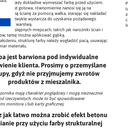
okie,
ierw należy dokładnie wymieszać farbę przed użyciem.
P
farba jest gotowa, równomiernie nanosi się ją na
t
gotowaną ścianę za pomocą wałka, starając się nakładać
z
ęsto, co zwykle wystarcza do uzyskania pożądanego
c
tu jedną warstwą.
ś
udno dostępnych miejscach, takich jak narożniki ścian i
tów, farbę można aplikować gąbką.
ałożeniu, strukturę farby należy wygładzić pacą, usuwając
iar materiału.
ba jest barwiona pod indywidualne
ienie klienta. Prosimy o przemyślane
upy, gdyż nie przyjmujemy zwrotów
produktów z mieszalnika.
wzornika mają charakter poglądowy i mogą nieznacznie
ę od rzeczywistych, może to być spowodowane
mi monitora i/lub karty graficznej.
 jak łatwo można zrobić efekt betonu
ianie przy użyciu farby strukturalnej