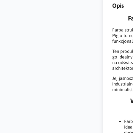
Opis
F
Farba stru
Pigio to n
funkcjonal
Ten produk
go idealn
na odświe
architekto
Jej jasnos
industrial
minimalist
Farb
idea
dośw