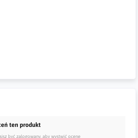
eń ten produkt
isz być zalogowany, aby wystwić ocenę