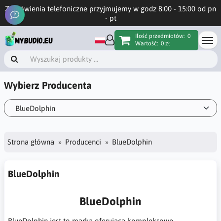
Zamówienia telefoniczne przyjmujemy w godz 8:00 - 15:00 od pn
- pt
Ilość przedmiotów:
0
Wartość:
0 zł
Wybierz Producenta
Strona główna
Producenci
BlueDolphin
BlueDolphin
BlueDolphin
BlueDolphin jest to marka oferująca kompleksowe