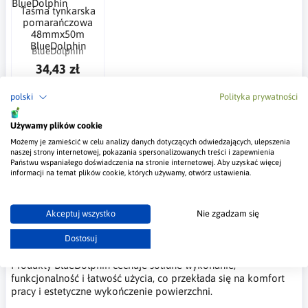
Taśma tynkarska
pomarańczowa
48mmx50m
BlueDolphin
BlueDolphin
34,43 zł
polski
Polityka prywatności
Najczęściej zadawane pytania –
BlueDolphin
Używamy plików cookie
Możemy je zamieścić w celu analizy danych dotyczących odwiedzających, ulepszenia
Co to za firma BlueDolphin?
naszej strony internetowej, pokazania spersonalizowanych treści i zapewnienia
Państwu wspaniałego doświadczenia na stronie internetowej. Aby uzyskać więcej
BlueDolphin to marka oferująca kompleksowe rozwiązania
informacji na temat plików cookie, których używamy, otwórz ustawienia.
narzędziowe i akcesoria malarskie oraz remontowe —
zarówno dla profesjonalistów, jak i użytkowników
indywidualnych. W asortymencie znajdziesz narzędzia i
Akceptuj wszystko
Nie zgadzam się
komplety malarskie, taśmy malarskie i tynkarskie, folie
ochronne, pędzle, wałki oraz inne akcesoria ułatwiające
Dostosuj
malowanie, tapetowanie i przygotowanie powierzchni.
Produkty BlueDolphin cechuje solidne wykonanie,
funkcjonalność i łatwość użycia, co przekłada się na komfort
pracy i estetyczne wykończenie powierzchni.