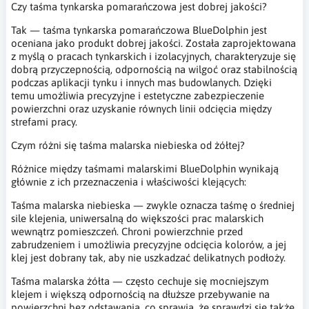
Czy taśma tynkarska pomarańczowa jest dobrej jakości?
Tak — taśma tynkarska pomarańczowa BlueDolphin jest
oceniana jako produkt dobrej jakości. Została zaprojektowana
z myślą o pracach tynkarskich i izolacyjnych, charakteryzuje się
dobrą przyczepnością, odpornością na wilgoć oraz stabilnością
podczas aplikacji tynku i innych mas budowlanych. Dzięki
temu umożliwia precyzyjne i estetyczne zabezpieczenie
powierzchni oraz uzyskanie równych linii odcięcia między
strefami pracy.
Czym różni się taśma malarska niebieska od żółtej?
Różnice między taśmami malarskimi BlueDolphin wynikają
głównie z ich przeznaczenia i właściwości klejących:
Taśma malarska niebieska — zwykle oznacza taśmę o średniej
sile klejenia, uniwersalną do większości prac malarskich
wewnątrz pomieszczeń. Chroni powierzchnie przed
zabrudzeniem i umożliwia precyzyjne odcięcia kolorów, a jej
klej jest dobrany tak, aby nie uszkadzać delikatnych podłoży.
Taśma malarska żółta — często cechuje się mocniejszym
klejem i większą odpornością na dłuższe przebywanie na
powierzchni bez odstawania, co sprawia, że sprawdzi się także